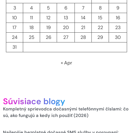
3
4
5
6
7
8
9
10
11
12
13
14
15
16
17
18
19
20
21
22
23
24
25
26
27
28
29
30
31
« Apr
Súvisiace blogy
Kompletný sprievodca dočasnými telefónnymi číslami: čo
sú, ako fungujú a kedy ich použiť (2026)
Najlepšie bezplatné dočasné SMS služby v porovnaní: