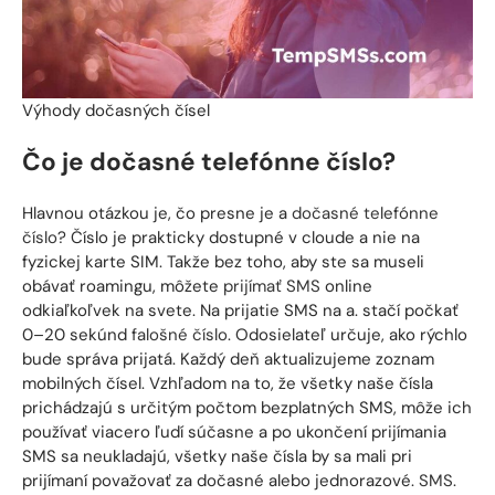
Výhody dočasných čísel
Čo je dočasné telefónne číslo?
Hlavnou otázkou je, čo presne je a
dočasné telefónne
číslo
? Číslo je prakticky dostupné v cloude a nie na
fyzickej karte SIM. Takže bez toho, aby ste sa museli
obávať roamingu, môžete
prijímať SMS
online
odkiaľkoľvek na svete. Na prijatie SMS na a. stačí počkať
0–20 sekúnd
falošné číslo
. Odosielateľ určuje, ako rýchlo
bude správa prijatá. Každý deň aktualizujeme zoznam
mobilných čísel. Vzhľadom na to, že všetky naše čísla
prichádzajú s určitým počtom bezplatných SMS, môže ich
používať viacero ľudí súčasne a po ukončení prijímania
SMS sa neukladajú, všetky naše čísla by sa mali pri
prijímaní považovať za dočasné alebo jednorazové.
SMS
.