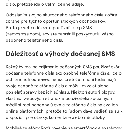
číslo. pretože ide o veľmi cenné údaje.
Odoslaním svojho skutočného telefónneho čísla zložíte
zbrane pre týchto oportunistických obchodníkov.
Preto je veľmi dôležité používať Temp SMS
(
tempsmss.com
), aby ste zabránili poskytnutiu vášho
osobného telefónneho čísla.
Dôležitosť a výhody dočasnej SMS
Každý by mal na prijímanie dočasných SMS používať skôr
dočasné telefónne čísla ako osobné telefónne čísla. Ide o
ochranu ich ospravedlnenia, pretože mnohí ľudia majú
svoje osobné telefónne čísla a môžu im volať alebo
posielať správy bez ich súhlasu. Niektorí autori blogov,
vlastníci webových stránok a používatelia sociálnych
médií si radi ponechajú svoje telefónne číslo na svojich
online platformách, pretože to ľuďom dáva vedieť, že sú k
dispozícii pre otázky, komentáre alebo iné otázky.
Mobilné telefóny Rozširovanie sa smartfónov a systémov,