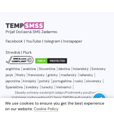
Prijať
Dočasná SMS
Zadarmo.
Facebook
|
YouTube
|
telegram
|
Instapaper
Stredná
|
Plurk
angličtina
arabčina
Slovenčina
dánčina
holandský
Estónsky
jazyk
fínsky
francúzsky
grécky
maďarský
taliansky
japončina
kórejský
poľský
portugalčina
ruský
slovensky
Španielčina
švédsky
turecký
Vietnamci
Zásady ochrany osobných údajov
Podmienky používania
Vylúčenie zodpovednosti
O Temp SMS
Blogy
Kontaktujte nás
Sitemap
We use cookies to ensure you get the best experience
on our website.
Cookie Policy