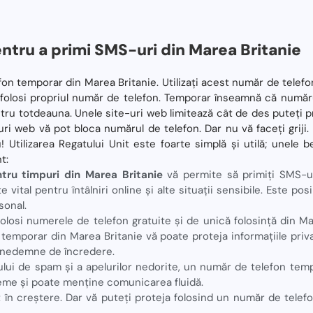
tru a primi SMS-uri din Marea Britanie
n temporar din Marea Britanie. Utilizați acest număr de telefon
ă folosi propriul număr de telefon. Temporar înseamnă că numărul
tru totdeauna. Unele site-uri web limitează cât de des puteți p
ri web vă pot bloca numărul de telefon. Dar nu vă faceți griji. 
 Utilizarea Regatului Unit este foarte simplă și utilă; unele be
t:
tru timpuri din Marea Britanie
vă permite să primiți SMS-u
vital pentru întâlniri online și alte situații sensibile. Este posi
sonal.
folosi numerele de telefon gratuite și de unică folosință din M
 temporar din Marea Britanie vă poate proteja informațiile priva
 nedemne de încredere.
ui de spam și a apelurilor nedorite, un număr de telefon tempo
me și poate menține comunicarea fluidă.
nt în creștere. Dar vă puteți proteja folosind un număr de telefo