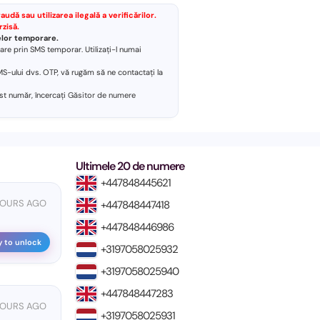
dă sau utilizarea ilegală a verificărilor.
rzisă.
relor temporare.
re prin SMS temporar. Utilizați-l numai
S-ului dvs. OTP, vă rugăm să ne contactați la
st număr, încercați
Găsitor de numere
Ultimele 20 de numere
+447848445621
HOURS AGO
+447848447418
+447848446986
y to unlock
+3197058025932
+3197058025940
+447848447283
HOURS AGO
+3197058025931