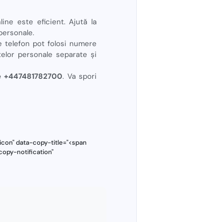
ine este eficient. Ajută la
 personale.
e telefon pot folosi numere
telor personale separate și
ie +447481782700
. Va spori
con" data-copy-title="<span
copy-notification"