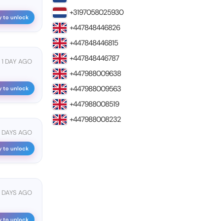
+3197058025930
y to unlock
+447848446826
+447848446815
+447848446787
1 DAY AGO
+447988009638
+447988009563
y to unlock
+447988008519
+447988008232
 DAYS AGO
y to unlock
1 DAYS AGO
y to unlock