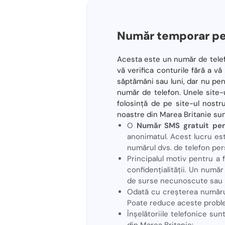
Număr temporar pen
Acesta este un număr de telefo
vă verifica conturile fără a v
săptămâni sau luni, dar nu pen
număr de telefon. Unele site-u
folosință de pe site-ul nostru!
noastre din Marea Britanie sun
O
Număr SMS gratuit pen
anonimatul. Acest lucru este 
numărul dvs. de telefon per
Principalul motiv pentru a 
confidențialității. Un număr
de surse necunoscute sau
Odată cu creșterea numărul
Poate reduce aceste proble
Înșelătoriile telefonice su
din Marea Britanie: