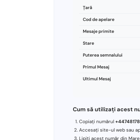
Ţară
Cod de apelare
Mesaje primite
Stare
Puterea semnalului
Primul Mesaj
Ultimul Mesaj
Cum să utilizați acest n
Copiați numărul
+4474817
Accesați site-ul web sau ap
Lipiți acest număr din Marea