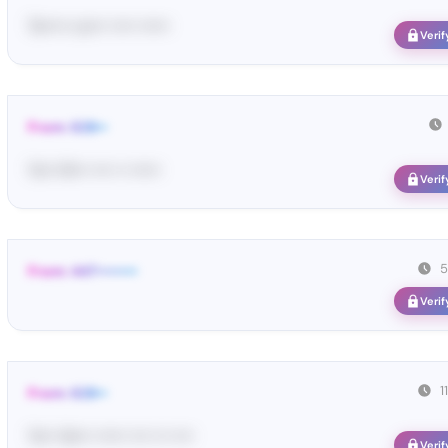
Te••••• co••• ••••• ••••••
Verif
From: 628••
Yo•• Hi••• •••• •• ••••••
Verif
5
From: 447••••••••
Verif
1
From: 628••
Yo•• Ve••• •••••• •••• ••• ••••
Verif