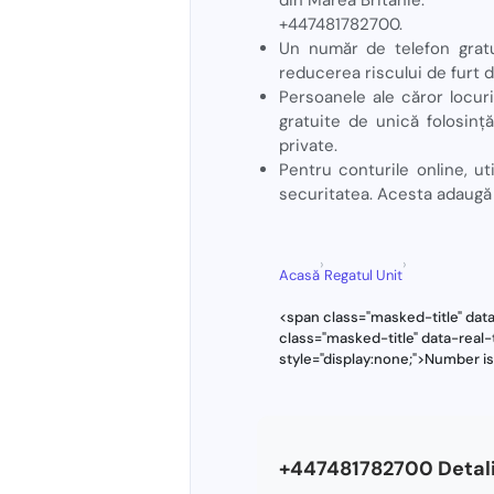
+447481782700.
Un număr de telefon gratui
reducerea riscului de furt d
Persoanele ale căror locur
gratuite de unică folosinț
private.
Pentru conturile online, uti
securitatea. Acesta adaugă 
›
›
Acasă
Regatul Unit
<span class="masked-title" dat
class="masked-title" data-rea
style="display:none;">Number i
+447481782700 Detali