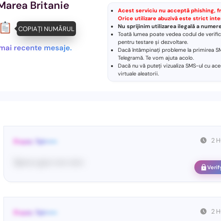
area Britanie
Acest serviciu nu acceptă phishing, frau
Orice utilizare abuzivă este strict inte
Nu sprijinim utilizarea ilegală a nume
COPIAȚI NUMĂRUL
Toată lumea poate vedea codul de verifica
pentru testare și dezvoltare.
e mai recente mesaje.
Dacă întâmpinați probleme la primirea SM
Telegramă
. Te vom ajuta acolo.
Dacă nu vă puteți vizualiza SMS-ul cu ace
virtuale aleatorii
.
2 
From: Tel•••••
Te••••• co••• ••••• ••••••
Verif
2 
From: Tel•••••