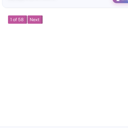
1 of 58
Next