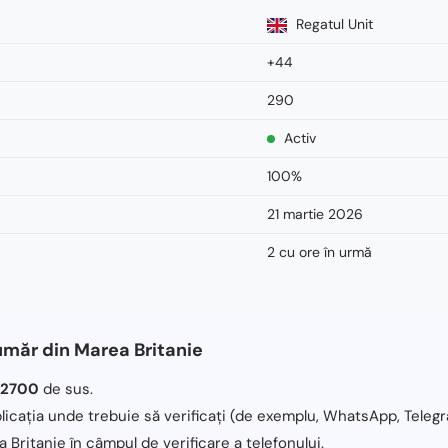
Regatul Unit
+44
290
Activ
100%
21 martie 2026
2 cu ore în urmă
umăr din Marea Britanie
82700
de sus.
licația unde trebuie să verificați (de exemplu, WhatsApp, Telegr
 Britanie în câmpul de verificare a telefonului.