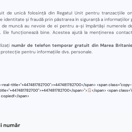
t de unică folosință din Regatul Unit pentru tranzacțiile onl
e identitate și fraudă prin păstrarea în siguranță a informațiilor
i de muncă au nevoie de ei pentru a-și împărtăși numerele d
ă. Ele funcționează bine. Acestea ajută la menținerea contac
lizați
număr de telefon temporar gratuit din Marea Britan
protecție pentru informațiile dvs. personale.
a-real-title="+447481782700">+447481782700</span> <span class="copy-i
l-title="+447481782700">+447481782700</span>">
</span> <span class="
s copied!</span>
i număr