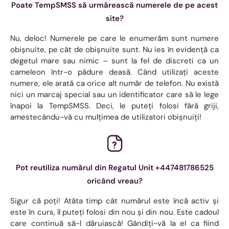
Poate TempSMSS să urmărească numerele de pe acest
site?
Nu, deloc! Numerele pe care le enumerăm sunt numere
obișnuite, pe cât de obișnuite sunt. Nu ies în evidență ca
degetul mare sau nimic – sunt la fel de discreti ca un
cameleon într-o pădure deasă. Când utilizați aceste
numere, ele arată ca orice alt număr de telefon. Nu există
nici un marcaj special sau un identificator care să le lege
înapoi la TempSMSS. Deci, le puteți folosi fără griji,
amestecându-vă cu mulțimea de utilizatori obișnuiți!
Pot reutiliza numărul din Regatul Unit +447481786525
oricând vreau?
Sigur că poți! Atâta timp cât numărul este încă activ și
este în curs, îl puteți folosi din nou și din nou. Este cadoul
care continuă să-l dăruiască! Gândiți-vă la el ca fiind