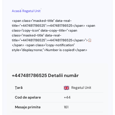
›
›
Acasă
Regatul Unit
<span class="masked-title" data-real-
title="+447481786525">+447481786525</span> <span
class="copy-icon" data-copy-title="<span
class="masked-title" data-real-
title="+447481786525">+447481786525</span>">
</span> <span class="copy-notification"
style="display:none;">Number is copied!</span>
+447481786525 Detalii număr
Ţară
Regatul Unit
Cod de apelare
+44
Mesaje primite
161