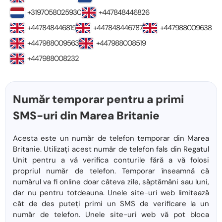
+3197058025930
+447848446826
+447848446815
+447848446787
+447988009638
+447988009563
+447988008519
+447988008232
Număr temporar pentru a primi
SMS-uri din Marea Britanie
Acesta este un număr de telefon temporar din Marea
Britanie. Utilizați acest număr de telefon fals din Regatul
Unit pentru a vă verifica conturile fără a vă folosi
propriul număr de telefon. Temporar înseamnă că
numărul va fi online doar câteva zile, săptămâni sau luni,
dar nu pentru totdeauna. Unele site-uri web limitează
cât de des puteți primi un SMS de verificare la un
număr de telefon. Unele site-uri web vă pot bloca