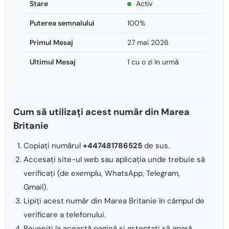
Stare
Activ
Puterea semnalului
100%
Primul Mesaj
27 mai 2026
Ultimul Mesaj
1 cu o zi în urmă
Cum să utilizați acest număr din Marea
Britanie
Copiați numărul
+447481786525
de sus.
Accesați site-ul web sau aplicația unde trebuie să
verificați (de exemplu, WhatsApp, Telegram,
Gmail).
Lipiți acest număr din Marea Britanie în câmpul de
verificare a telefonului.
Reveniți la această pagină și așteptați să apară