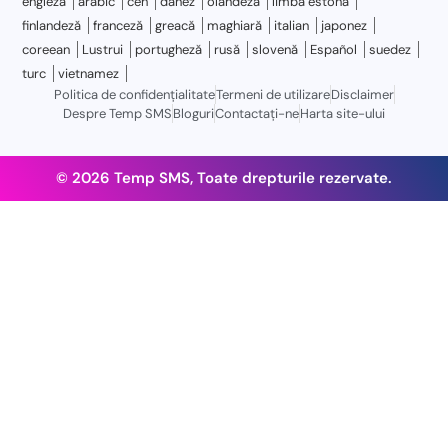
engleză
arabic
ceh
danez
olandeză
limba estonă
finlandeză
franceză
greacă
maghiară
italian
japonez
coreean
Lustrui
portugheză
rusă
slovenă
Español
suedez
turc
vietnamez
Politica de confidențialitate
Termeni de utilizare
Disclaimer
Despre Temp SMS
Bloguri
Contactaţi-ne
Harta site-ului
© 2026 Temp SMS, Toate drepturile rezervate.