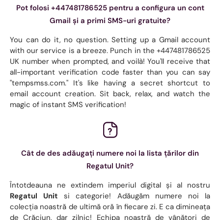
Pot folosi +447481786525 pentru a configura un cont
Gmail și a primi SMS-uri gratuite?
You can do it, no question. Setting up a Gmail account
with our service is a breeze. Punch in the +447481786525
UK number when prompted, and voilà! You'll receive that
all-important verification code faster than you can say
"tempsmss.com." It's like having a secret shortcut to
email account creation. Sit back, relax, and watch the
magic of instant SMS verification!
Cât de des adăugați numere noi la lista țărilor din
Regatul Unit?
Întotdeauna ne extindem imperiul digital și al nostru
Regatul Unit
si categorie! Adăugăm numere noi la
colecția noastră de ultimă oră în fiecare zi. E ca dimineața
de Crăciun, dar zilnic! Echipa noastră de vânători de