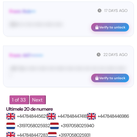
17 DAYS AGO
From: Rob•••
39•••• •• •••• •••••• •••••• •••••
Verify to unlock
22 DAYS AGO
From: 447••••••••
<#• Yo•• •••••• •••••• •••• •••••• ••••• ••••• •••• •••• •••• •••••• ••••••
•
Verify to unlock
1 of 33
Next
Ultimele 20 de numere
+447848445621
+447848447418
+447848446986
+3197058025932
+3197058025940
+447848447283
+3197058025931