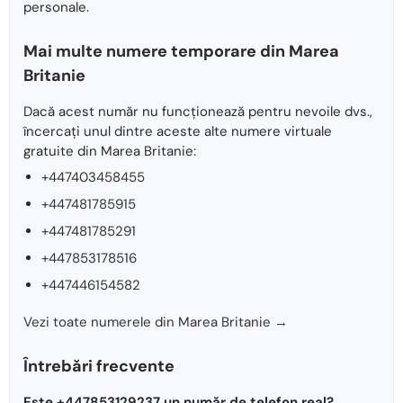
personale.
Mai multe numere temporare din Marea
Britanie
Dacă acest număr nu funcționează pentru nevoile dvs.,
încercați unul dintre aceste alte numere virtuale
gratuite din Marea Britanie:
+447403458455
+447481785915
+447481785291
+447853178516
+447446154582
Vezi toate numerele din Marea Britanie →
Întrebări frecvente
Este +447853129237 un număr de telefon real?