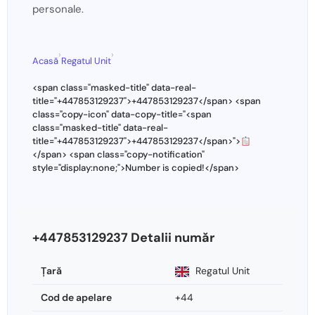
personale.
›
›
Acasă
Regatul Unit
<span class="masked-title" data-real-
title="+447853129237">+447853129237</span> <span
class="copy-icon" data-copy-title="<span
class="masked-title" data-real-
title="+447853129237">+447853129237</span>">
</span> <span class="copy-notification"
style="display:none;">Number is copied!</span>
+447853129237 Detalii număr
Ţară
Regatul Unit
Cod de apelare
+44