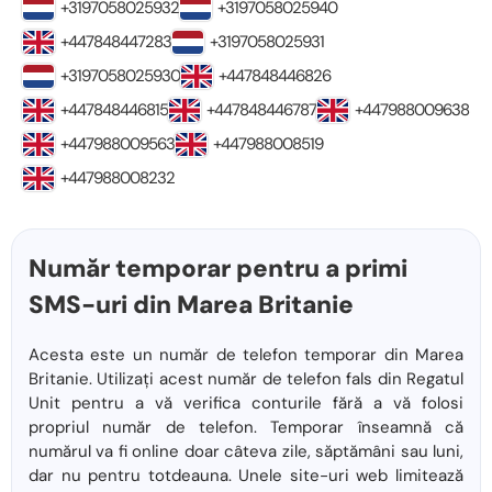
+3197058025932
+3197058025940
+447848447283
+3197058025931
+3197058025930
+447848446826
+447848446815
+447848446787
+447988009638
+447988009563
+447988008519
+447988008232
Număr temporar pentru a primi
SMS-uri din Marea Britanie
Acesta este un număr de telefon temporar din Marea
Britanie. Utilizați acest număr de telefon fals din Regatul
Unit pentru a vă verifica conturile fără a vă folosi
propriul număr de telefon. Temporar înseamnă că
numărul va fi online doar câteva zile, săptămâni sau luni,
dar nu pentru totdeauna. Unele site-uri web limitează