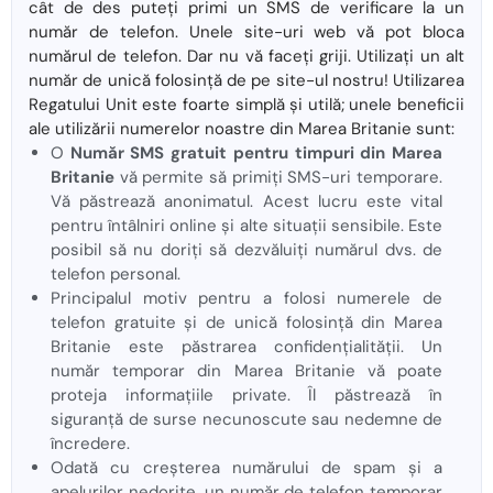
cât de des puteți primi un SMS de verificare la un
număr de telefon. Unele site-uri web vă pot bloca
numărul de telefon. Dar nu vă faceți griji. Utilizați un alt
număr de unică folosință de pe site-ul nostru! Utilizarea
Regatului Unit este foarte simplă și utilă; unele beneficii
ale utilizării numerelor noastre din Marea Britanie sunt:
O
Număr SMS gratuit pentru timpuri din Marea
Britanie
vă permite să primiți SMS-uri temporare.
Vă păstrează anonimatul. Acest lucru este vital
pentru întâlniri online și alte situații sensibile. Este
posibil să nu doriți să dezvăluiți numărul dvs. de
telefon personal.
Principalul motiv pentru a folosi numerele de
telefon gratuite și de unică folosință din Marea
Britanie este păstrarea confidențialității. Un
număr temporar din Marea Britanie vă poate
proteja informațiile private. Îl păstrează în
siguranță de surse necunoscute sau nedemne de
încredere.
Odată cu creșterea numărului de spam și a
apelurilor nedorite, un număr de telefon temporar