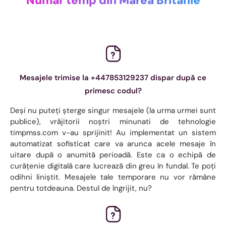
Număr temp din Marea Britanie
Mesajele trimise la +447853129237 dispar după ce
primesc codul?
Deși nu puteți șterge singur mesajele (la urma urmei sunt
publice), vrăjitorii noștri minunati de tehnologie
timpmss.com v-au sprijinit! Au implementat un sistem
automatizat sofisticat care va arunca acele mesaje în
uitare după o anumită perioadă. Este ca o echipă de
curățenie digitală care lucrează din greu în fundal. Te poți
odihni liniștit. Mesajele tale temporare nu vor rămâne
pentru totdeauna. Destul de îngrijit, nu?