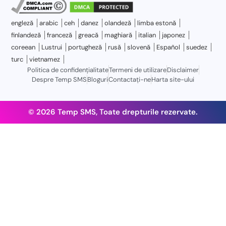
engleză
arabic
ceh
danez
olandeză
limba estonă
finlandeză
franceză
greacă
maghiară
italian
japonez
coreean
Lustrui
portugheză
rusă
slovenă
Español
suedez
turc
vietnamez
Politica de confidențialitate
Termeni de utilizare
Disclaimer
Despre Temp SMS
Bloguri
Contactaţi-ne
Harta site-ului
© 2026 Temp SMS, Toate drepturile rezervate.