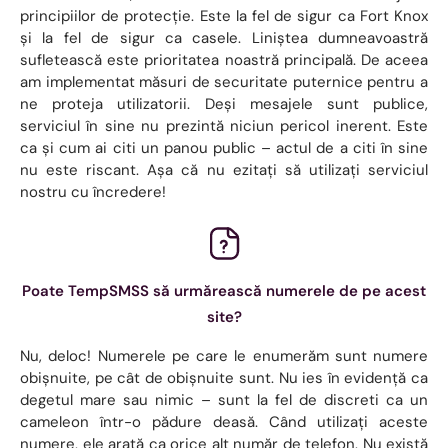
principiilor de protecție. Este la fel de sigur ca Fort Knox
și la fel de sigur ca casele. Liniștea dumneavoastră
sufletească este prioritatea noastră principală. De aceea
am implementat măsuri de securitate puternice pentru a
ne proteja utilizatorii. Deși mesajele sunt publice,
serviciul în sine nu prezintă niciun pericol inerent. Este
ca și cum ai citi un panou public – actul de a citi în sine
nu este riscant. Așa că nu ezitați să utilizați serviciul
nostru cu încredere!
Poate TempSMSS să urmărească numerele de pe acest
site?
Nu, deloc! Numerele pe care le enumerăm sunt numere
obișnuite, pe cât de obișnuite sunt. Nu ies în evidență ca
degetul mare sau nimic – sunt la fel de discreti ca un
cameleon într-o pădure deasă. Când utilizați aceste
numere, ele arată ca orice alt număr de telefon. Nu există