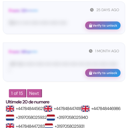
25 DAYS AGO
From: 121••••••••
19•••• •• •••• •••••• •••••• •••••• •••••
Verify to unlock
1 MONTH AGO
From: Wha•••••
<#• Yo•• •••••• •••••• •••• •••••• ••••• ••••• •••• •••• •••• •••••• ••••••
•
Verify to unlock
1 of 15
Next
Ultimele 20 de numere
+447848445621
+447848447418
+447848446986
+3197058025932
+3197058025940
+447848447283
+3197058025931