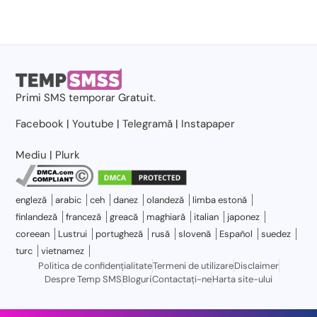
Primi
SMS temporar
Gratuit.
Facebook
|
Youtube
|
Telegramă
|
Instapaper
Mediu
|
Plurk
engleză
arabic
ceh
danez
olandeză
limba estonă
finlandeză
franceză
greacă
maghiară
italian
japonez
coreean
Lustrui
portugheză
rusă
slovenă
Español
suedez
turc
vietnamez
Politica de confidențialitate
Termeni de utilizare
Disclaimer
Despre Temp SMS
Bloguri
Contactaţi-ne
Harta site-ului