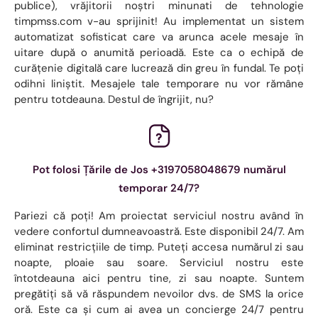
publice), vrăjitorii noștri minunati de tehnologie
timpmss.com v-au sprijinit! Au implementat un sistem
automatizat sofisticat care va arunca acele mesaje în
uitare după o anumită perioadă. Este ca o echipă de
curățenie digitală care lucrează din greu în fundal. Te poți
odihni liniștit. Mesajele tale temporare nu vor rămâne
pentru totdeauna. Destul de îngrijit, nu?
Pot folosi Țările de Jos +3197058048679 numărul
temporar 24/7?
Pariezi că poți! Am proiectat serviciul nostru având în
vedere confortul dumneavoastră. Este disponibil 24/7. Am
eliminat restricțiile de timp. Puteți accesa numărul zi sau
noapte, ploaie sau soare. Serviciul nostru este
întotdeauna aici pentru tine, zi sau noapte. Suntem
pregătiți să vă răspundem nevoilor dvs. de SMS la orice
oră. Este ca și cum ai avea un concierge 24/7 pentru