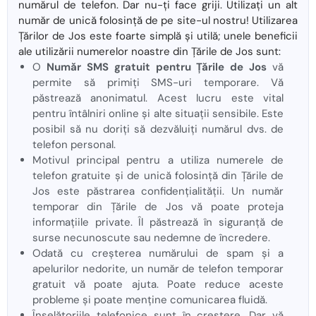
numărul de telefon. Dar nu-ți face griji. Utilizați un alt
număr de unică folosință de pe site-ul nostru! Utilizarea
Țărilor de Jos este foarte simplă și utilă; unele beneficii
ale utilizării numerelor noastre din Țările de Jos sunt:
O
Număr SMS gratuit pentru Țările de Jos
vă
permite să primiți SMS-uri temporare. Vă
păstrează anonimatul. Acest lucru este vital
pentru întâlniri online și alte situații sensibile. Este
posibil să nu doriți să dezvăluiți numărul dvs. de
telefon personal.
Motivul principal pentru a utiliza numerele de
telefon gratuite și de unică folosință din Țările de
Jos este păstrarea confidențialității. Un număr
temporar din Țările de Jos vă poate proteja
informațiile private. Îl păstrează în siguranță de
surse necunoscute sau nedemne de încredere.
Odată cu creșterea numărului de spam și a
apelurilor nedorite, un număr de telefon temporar
gratuit vă poate ajuta. Poate reduce aceste
probleme și poate menține comunicarea fluidă.
Înșelătoriile telefonice sunt în creștere. Dar vă