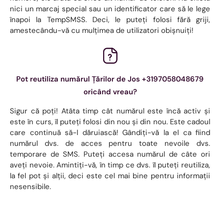
nici un marcaj special sau un identificator care să le lege
înapoi la TempSMSS. Deci, le puteți folosi fără griji,
amestecându-vă cu mulțimea de utilizatori obișnuiți!
Pot reutiliza numărul Țărilor de Jos +3197058048679
oricând vreau?
Sigur că poți! Atâta timp cât numărul este încă activ și
este în curs, îl puteți folosi din nou și din nou. Este cadoul
care continuă să-l dăruiască! Gândiți-vă la el ca fiind
numărul dvs. de acces pentru toate nevoile dvs.
temporare de SMS. Puteți accesa numărul de câte ori
aveți nevoie. Amintiți-vă, în timp ce dvs. îl puteți reutiliza,
la fel pot și alții, deci este cel mai bine pentru informații
nesensibile.