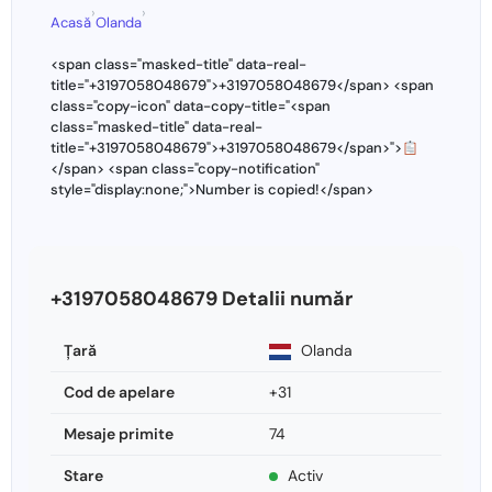
›
›
Acasă
Olanda
<span class="masked-title" data-real-
title="+3197058048679">+3197058048679</span> <span
class="copy-icon" data-copy-title="<span
class="masked-title" data-real-
title="+3197058048679">+3197058048679</span>">
</span> <span class="copy-notification"
style="display:none;">Number is copied!</span>
+3197058048679 Detalii număr
Ţară
Olanda
Cod de apelare
+31
Mesaje primite
74
Stare
Activ