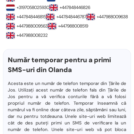
+3197058025930
+447848446826
+447848446815
+447848446787
+447988009638
+447988009563
+447988008519
+447988008232
Număr temporar pentru a primi
SMS-uri din Olanda
Acesta este un număr de telefon temporar din Țările de
Jos. Utilizați acest număr de telefon fals din Țările de
Jos pentru a vă verifica conturile fără a vă folosi
propriul număr de telefon. Temporar înseamnă că
numărul va fi online doar câteva zile, săptămâni sau luni,
dar nu pentru totdeauna. Unele site-uri web limitează
cât de des puteți primi un SMS de verificare la un
număr de telefon. Unele site-uri web vă pot bloca