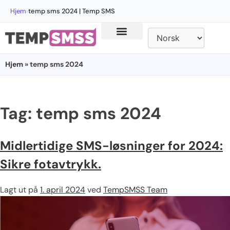
Hjem
›
temp sms 2024 | Temp SMS
Hjem
» temp sms 2024
Tag:
temp sms 2024
Midlertidige SMS-løsninger for 2024:
Sikre fotavtrykk.
Lagt ut på
1. april 2024
ved
TempSMSS Team