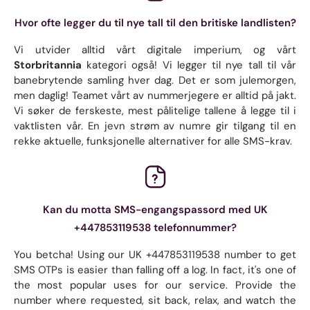
Hvor ofte legger du til nye tall til den britiske landlisten?
Vi utvider alltid vårt digitale imperium, og vårt
Storbritannia
kategori også! Vi legger til nye tall til vår
banebrytende samling hver dag. Det er som julemorgen,
men daglig! Teamet vårt av nummerjegere er alltid på jakt.
Vi søker de ferskeste, mest pålitelige tallene å legge til i
vaktlisten vår. En jevn strøm av numre gir tilgang til en
rekke aktuelle, funksjonelle alternativer for alle SMS-krav.
Kan du motta SMS-engangspassord med UK
+447853119538 telefonnummer?
You betcha! Using our UK +447853119538 number to get
SMS OTPs is easier than falling off a log. In fact, it's one of
the most popular uses for our service. Provide the
number where requested, sit back, relax, and watch the