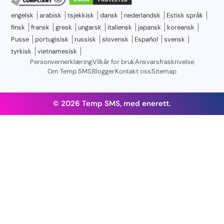
engelsk
arabisk
tsjekkisk
dansk
nederlandsk
Estisk språk
finsk
fransk
gresk
ungarsk
italiensk
japansk
koreansk
Pusse
portugisisk
russisk
slovensk
Español
svensk
tyrkisk
vietnamesisk
Personvernerklæring
Vilkår for bruk
Ansvarsfraskrivelse
Om Temp SMS
Blogger
Kontakt oss
Sitemap
© 2026 Temp SMS, med enerett.