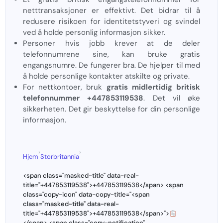
netttransaksjoner er effektivt. Det bidrar til å
redusere risikoen for identitetstyveri og svindel
ved å holde personlig informasjon sikker.
Personer hvis jobb krever at de deler
telefonnumrene sine, kan bruke gratis
engangsnumre. De fungerer bra. De hjelper til med
å holde personlige kontakter atskilte og private.
For nettkontoer, bruk
gratis midlertidig britisk
telefonnummer +447853119538
. Det vil øke
sikkerheten. Det gir beskyttelse for din personlige
informasjon.
›
›
Hjem
Storbritannia
<span class="masked-title" data-real-
title="+447853119538">+447853119538</span> <span
class="copy-icon" data-copy-title="<span
class="masked-title" data-real-
title="+447853119538">+447853119538</span>">
</span> <span class="copy-notification"