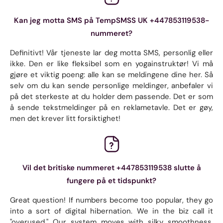
Kan jeg motta SMS på TempSMSS UK +447853119538-
nummeret?
Definitivt! Vår tjeneste lar deg motta SMS, personlig eller
ikke. Den er like fleksibel som en yogainstruktør! Vi må
gjøre et viktig poeng: alle kan se meldingene dine her. Så
selv om du kan sende personlige meldinger, anbefaler vi
på det sterkeste at du holder dem passende. Det er som
å sende tekstmeldinger på en reklametavle. Det er gøy,
men det krever litt forsiktighet!
Vil det britiske nummeret +447853119538 slutte å
fungere på et tidspunkt?
Great question! If numbers become too popular, they go
into a sort of digital hibernation. We in the biz call it
"overused." Our system moves with silky smoothness.