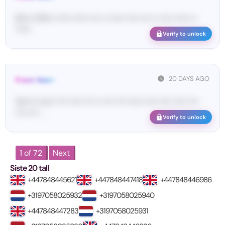
[S••••• SH••• •••••• •••••• •••• •• •••••• ••••• •••• •• ••••• •••••• ••
••••••
Verify to unlock
20 DAYS AGO
From: Kee••
Ve••••• co••• •••• ••••• •••• •• •••• •••• •••••• ••••• ••••• ••••• ••••
•••• •••• ...
Verify to unlock
1 of 72
Next
Siste 20 tall
+447848445621
+447848447418
+447848446986
+3197058025932
+3197058025940
+447848447283
+3197058025931