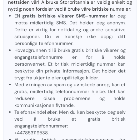
nettsiden vår! Å bruke Storbritannia er veldig enkelt og
nyttig; noen fordeler ved å bruke våre britiske numre er:
EN
gratis britiske vikarer SMS-nummer
lar deg
motta midlertidig SMS. Det holder deg anonym.
Dette er viktig for nettdating og andre sensitive
situasjoner. Du vil kanskje ikke oppgi ditt
personlige telefonnummer.
Hovedgrunnen til å bruke gratis britiske vikarer og
engangstelefonnumre er for å holde
personvernet. Et britisk midlertidig nummer kan
beskytte din private informasjon. Det holder det
trygt fra ukjente eller upålitelige kilder.
Med økningen av spam og uønskede anrop, kan et
gratis, midlertidig telefonnummer hjelpe. Det kan
redusere disse problemene og holde
kommunikasjonen flytende.
Telefonsvindel øker. Men du kan beskytte deg selv
ved å bruke et gratis britisk
engangstelefonnummer:
+447853119538.
Et gratis britisk engangstelefonnummer for