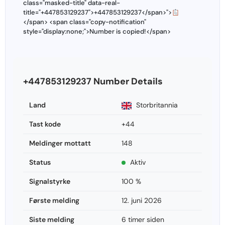
class="masked-title" data-real-
title="+447853129237">+447853129237</span>">
</span> <span class="copy-notification"
style="display:none;">Number is copied!</span>
+447853129237 Number Details
Land
Storbritannia
Tast kode
+44
Meldinger mottatt
148
Status
Aktiv
Signalstyrke
100 %
Første melding
12. juni 2026
Siste melding
6 timer siden