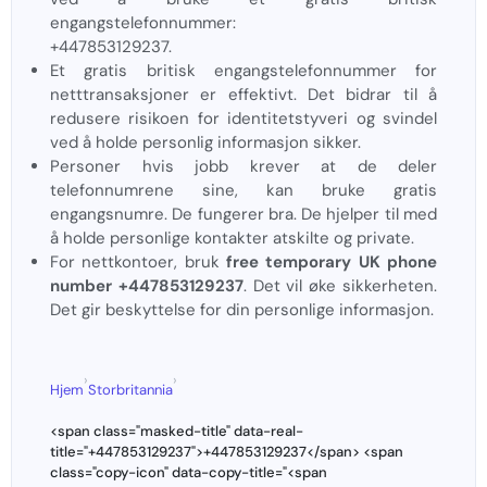
engangstelefonnummer:
+447853129237.
Et gratis britisk engangstelefonnummer for
netttransaksjoner er effektivt. Det bidrar til å
redusere risikoen for identitetstyveri og svindel
ved å holde personlig informasjon sikker.
Personer hvis jobb krever at de deler
telefonnumrene sine, kan bruke gratis
engangsnumre. De fungerer bra. De hjelper til med
å holde personlige kontakter atskilte og private.
For nettkontoer, bruk
free temporary UK phone
number +447853129237
. Det vil øke sikkerheten.
Det gir beskyttelse for din personlige informasjon.
›
›
Hjem
Storbritannia
<span class="masked-title" data-real-
title="+447853129237">+447853129237</span> <span
class="copy-icon" data-copy-title="<span