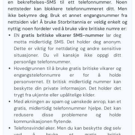
en bekreftelses-SMS til ett telefonnummer. Noen
nettsteder kan blokkere telefonnummeret ditt. Men
ikke bekymre deg. Bruk et annet engangsnummer fra
nettsiden vår! Å bruke Storbritannia er veldig enkelt og
nyttig; noen fordeler ved å bruke våre britiske numre er:
EN
gratis britiske vikarer SMS-nummer
lar deg
motta midlertidig SMS. Det holder deg anonym.
Dette er viktig for nettdating og andre sensitive
situasjoner. Du vil kanskje ikke oppgi ditt
personlige telefonnummer.
Hovedgrunnen til å bruke gratis britiske vikarer og
engangstelefonnumre er for å holde
personvernet. Et britisk midlertidig nummer kan
beskytte din private informasjon. Det holder det
trygt fra ukjente eller upålitelige kilder.
Med økningen av spam og uønskede anrop, kan et
gratis, midlertidig telefonnummer hjelpe. Det kan
redusere disse problemene og holde
kommunikasjonen flytende.
Telefonsvindel øker. Men du kan beskytte deg selv
ved å bruke et gratis britisk