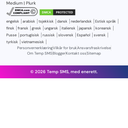
Medium
|
Plurk
engelsk
arabisk
tsjekkisk
dansk
nederlandsk
Estisk språk
finsk
fransk
gresk
ungarsk
italiensk
japansk
koreansk
Pusse
portugisisk
russisk
slovensk
Español
svensk
tyrkisk
vietnamesisk
Personvernerklæring
Vilkår for bruk
Ansvarsfraskrivelse
Om Temp SMS
Blogger
Kontakt oss
Sitemap
© 2026 Temp SMS, med enerett.