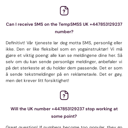
Can I receive SMS on the TempSMSS UK +447853129237
number?
Definitivt! Vår tjeneste lar deg motta SMS, personlig eller
ikke. Den er like fleksibel som en yogainstruktør! Vi må
gjøre et viktig poeng: alle kan se meldingene dine her. Så
selv om du kan sende personlige meldinger, anbefaler vi
på det sterkeste at du holder dem passende. Det er som
å sende tekstmeldinger på en reklametavle. Det er gøy,
men det krever litt forsiktighet!
Will the UK number +447853129237 stop working at
some point?
Great question! If numbers become too popular, they go