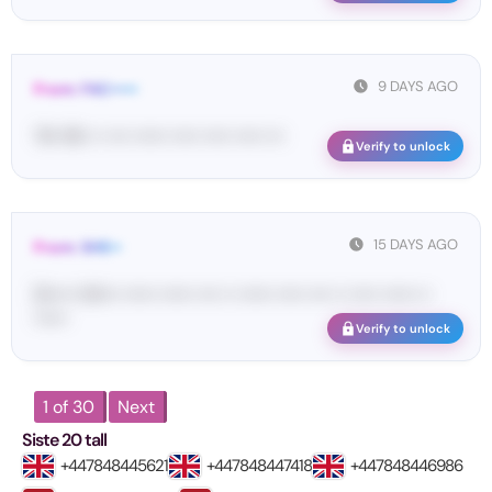
9 DAYS AGO
From: FAC•••••
76• 95• •• •••• •••••• ••••• ••••• ••••• •••
Verify to unlock
15 DAYS AGO
From: SHE••
[S••••• SH••• •••••• •••••• •••• •• •••••• ••••• •••• •• ••••• •••••• ••
••••••
Verify to unlock
1 of 30
Next
Siste 20 tall
+447848445621
+447848447418
+447848446986