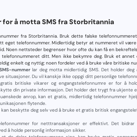
for å motta SMS fra Storbritannia
onnummer fra Storbritannia. Bruk dette falske telefonnummeret 
tt eget telefonnummer. Midlertidig betyr at nummeret vil være 
ltid. Noen nettsteder begrenser hvor ofte du kan få en bekrefte
e telefonnummeret ditt. Men ikke bekymre deg. Bruk et annet
eldig enkelt og nyttig; noen fordeler ved å bruke våre britiske n
er SMS-nummer
lar deg motta midlertidig SMS. Det holder deg 
ve situasjoner. Du vil kanskje ikke oppgi ditt personlige telefo
gratis britiske vikarer og engangstelefonnumre er for å hold
tte din private informasjon. Det holder det trygt fra ukjente elle
ønskede anrop, kan et gratis, midlertidig telefonnummer hjel
nikasjonen flytende.
 kan beskytte deg selv ved å bruke et gratis britisk engangste
elefonnummer for netttransaksjoner er effektivt. Det bidrar 
ved å holde personlig informasjon sikker.
 at de deler telefonnumrene sine, kan bruke gratis engangs