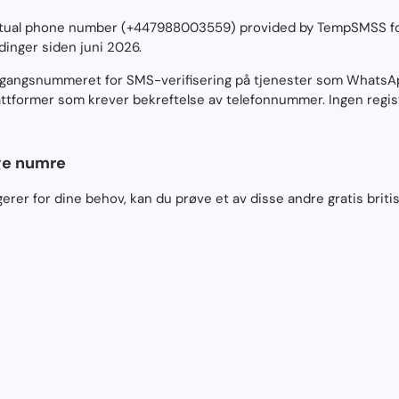
virtual phone number (+447988003559) provided by TempSMSS f
inger siden juni 2026.
engangsnummeret for SMS-verifisering på tjenester som WhatsAp
ttformer som krever bekreftelse av telefonnummer. Ingen regist
ige numre
rer for dine behov, kan du prøve et av disse andre gratis briti