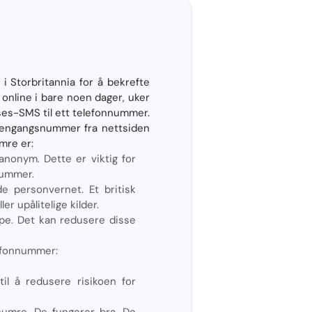
i Storbritannia for å bekrefte
online i bare noen dager, uker
lses-SMS til ett telefonnummer.
 engangsnummer fra nettsiden
umre er:
anonym. Dette er viktig for
nnummer.
e personvernet. Et britisk
r upålitelige kilder.
pe. Det kan redusere disse
lefonnummer:
til å redusere risikoen for
numre. De fungerer bra. De