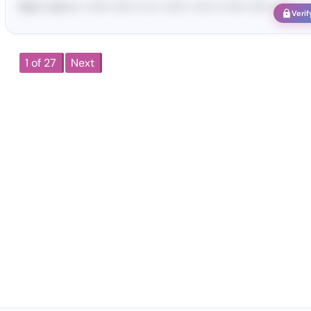
Ma•••• ka••••• • •••••• •••••• •• ••• • •••••• • ••••• •• •••••• •••••• ••••••
Verif
1 of 27
Next