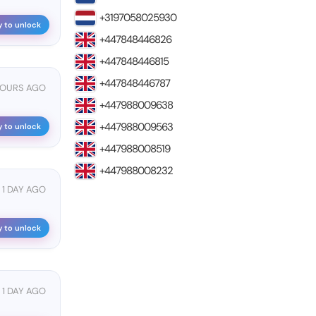
+3197058025930
y to unlock
+447848446826
+447848446815
+447848446787
HOURS AGO
+447988009638
+447988009563
y to unlock
+447988008519
+447988008232
1 DAY AGO
y to unlock
1 DAY AGO