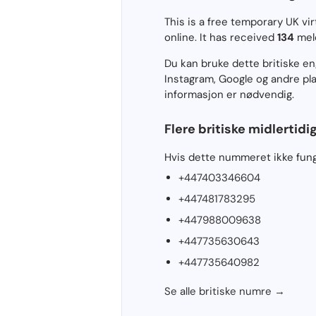
This is a free temporary UK 
online. It has received
134
meld
Du kan bruke dette britiske 
Instagram, Google og andre pla
informasjon er nødvendig.
Flere britiske midlertid
Hvis dette nummeret ikke funge
+447403346604
+447481783295
+447988009638
+447735630643
+447735640982
Se alle britiske numre →