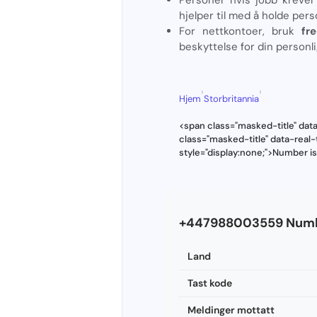
hjelper til med å holde pers
For nettkontoer, bruk
fr
beskyttelse for din personl
›
›
Hjem
Storbritannia
<span class="masked-title" da
class="masked-title" data-re
style="display:none;">Number i
+447988003559 Numb
Land
Tast kode
Meldinger mottatt