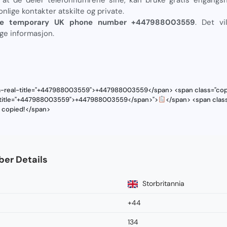
onlige kontakter atskilte og private.
ee temporary UK phone number +447988003559
. Det vi
ige informasjon.
ta-real-title="+447988003559">+447988003559</span> <span class="copy
al-title="+447988003559">+447988003559</span>">
</span> <span class
s copied!</span>
er Details
Storbritannia
+44
134