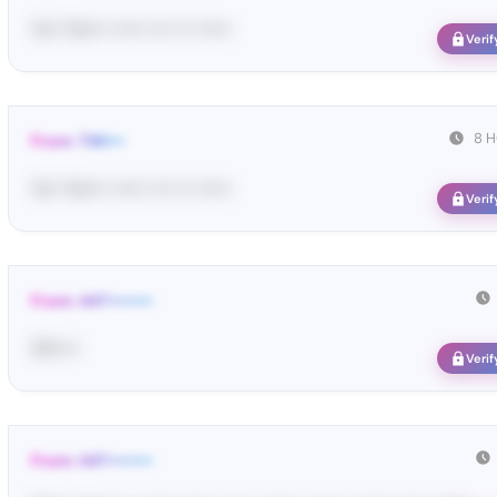
Yo•• Tw•••• •••••• •••• ••• ••••••
Verif
8 
From: TWI•••
Yo•• Tw•••• •••••• •••• ••• ••••••
Verif
From: 447••••••••
34•••••
Verif
From: 447••••••••