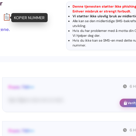
r
Denne tjenesten støtter ikke phishing, 
Enhver misbruk er strengt forbudt.
Vi støtter ikke ulovlig bruk av midlert
KOPIER NUMMER
Alle kan se den midlertidige SMS-bekrefte
utvikling.
gene.
Hvis du har problemer med å motta din 
Vi hjelper deg der.
Hvis du ikke kan se SMS-en med dette 
nummer
.
6 
From: TWI•••
Yo•• Tw•••• •••••• •••• ••• ••••••
Verif
6 
From: TWI•••