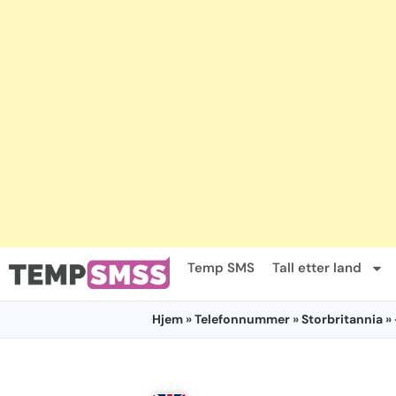
Temp SMS
Tall etter land
Hjem
»
Telefonnummer
»
Storbritannia
»