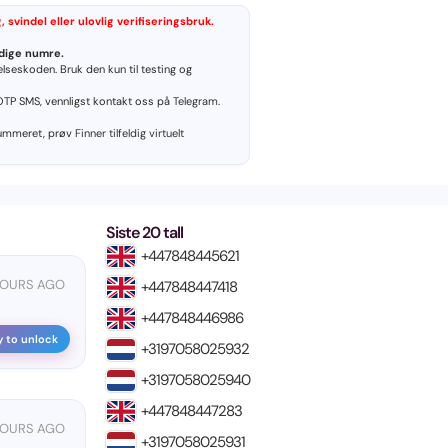
svindel eller ulovlig verifiseringsbruk.
idige numre.
lseskoden. Bruk den kun til testing og
OTP SMS, vennligst kontakt oss på
Telegram
.
nummeret, prøv
Finner tilfeldig virtuelt
Siste 20 tall
+447848445621
HOURS AGO
+447848447418
+447848446986
y to unlock
+3197058025932
+3197058025940
+447848447283
HOURS AGO
+3197058025931