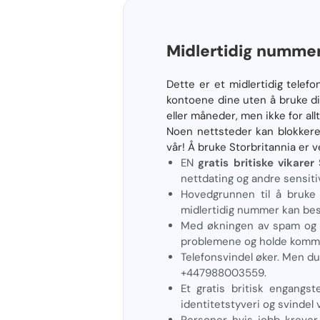
Midlertidig nummer 
Dette er et midlertidig telef
kontoene dine uten å bruke di
eller måneder, men ikke for al
Noen nettsteder kan blokker
vår! Å bruke Storbritannia er v
EN
gratis britiske vikar
nettdating og andre sensiti
Hovedgrunnen til å bruke 
midlertidig nummer kan besky
Med økningen av spam og u
problemene og holde kommu
Telefonsvindel øker. Men du
+447988003559.
Et gratis britisk engangst
identitetstyveri og svindel 
Personer hvis jobb krever