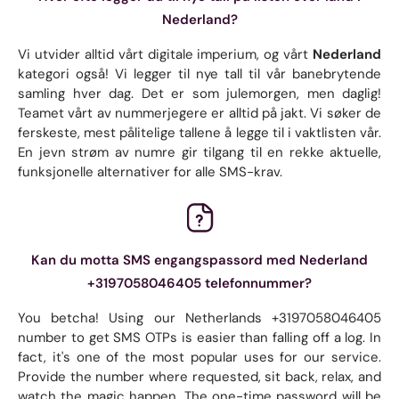
Nederland?
Vi utvider alltid vårt digitale imperium, og vårt
Nederland
kategori også! Vi legger til nye tall til vår banebrytende
samling hver dag. Det er som julemorgen, men daglig!
Teamet vårt av nummerjegere er alltid på jakt. Vi søker de
ferskeste, mest pålitelige tallene å legge til i vaktlisten vår.
En jevn strøm av numre gir tilgang til en rekke aktuelle,
funksjonelle alternativer for alle SMS-krav.
Kan du motta SMS engangspassord med Nederland
+3197058046405 telefonnummer?
You betcha! Using our Netherlands +3197058046405
number to get SMS OTPs is easier than falling off a log. In
fact, it's one of the most popular uses for our service.
Provide the number where requested, sit back, relax, and
watch the magic happen. The one-time password will be