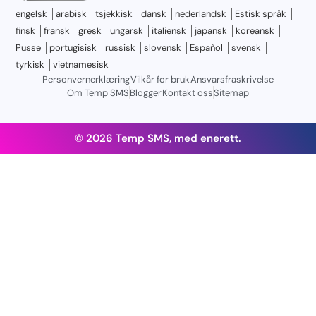
engelsk
arabisk
tsjekkisk
dansk
nederlandsk
Estisk språk
finsk
fransk
gresk
ungarsk
italiensk
japansk
koreansk
Pusse
portugisisk
russisk
slovensk
Español
svensk
tyrkisk
vietnamesisk
Personvernerklæring
Vilkår for bruk
Ansvarsfraskrivelse
Om Temp SMS
Blogger
Kontakt oss
Sitemap
© 2026 Temp SMS, med enerett.