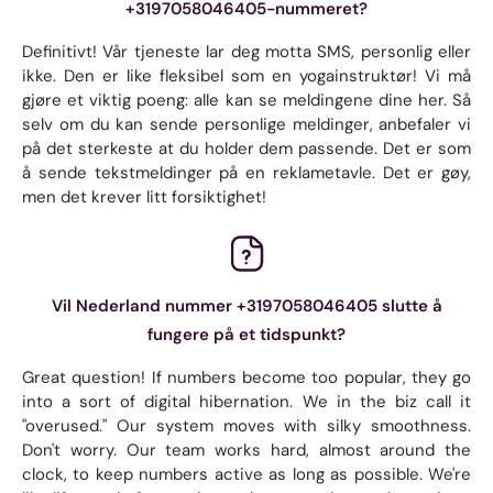
+3197058046405-nummeret?
Definitivt! Vår tjeneste lar deg motta SMS, personlig eller
ikke. Den er like fleksibel som en yogainstruktør! Vi må
gjøre et viktig poeng: alle kan se meldingene dine her. Så
selv om du kan sende personlige meldinger, anbefaler vi
på det sterkeste at du holder dem passende. Det er som
å sende tekstmeldinger på en reklametavle. Det er gøy,
men det krever litt forsiktighet!
Vil Nederland nummer +3197058046405 slutte å
fungere på et tidspunkt?
Great question! If numbers become too popular, they go
into a sort of digital hibernation. We in the biz call it
"overused." Our system moves with silky smoothness.
Don't worry. Our team works hard, almost around the
clock, to keep numbers active as long as possible. We're