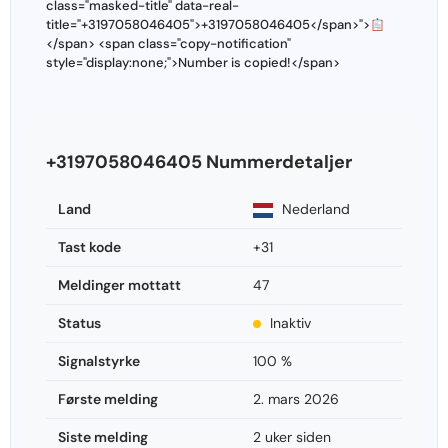
class="masked-title" data-real-
title="+3197058046405">+3197058046405</span>">
</span> <span class="copy-notification"
style="display:none;">Number is copied!</span>
+3197058046405 Nummerdetaljer
Land
Nederland
Tast kode
+31
Meldinger mottatt
47
Status
Inaktiv
Signalstyrke
100 %
Første melding
2. mars 2026
Siste melding
2 uker siden