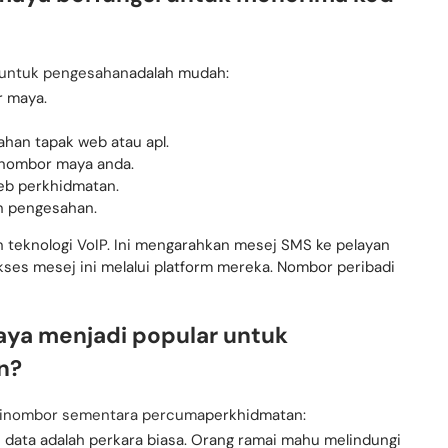
 untuk pengesahan
adalah mudah:
r maya.
han tapak web atau apl.
nombor maya anda.
web perkhidmatan.
n pengesahan.
eknologi VoIP. Ini mengarahkan mesej SMS ke pelayan
es mesej ini melalui platform mereka. Nombor peribadi
a menjadi popular untuk
n?
i
nombor sementara percuma
perkhidmatan:
 data adalah perkara biasa. Orang ramai mahu melindungi