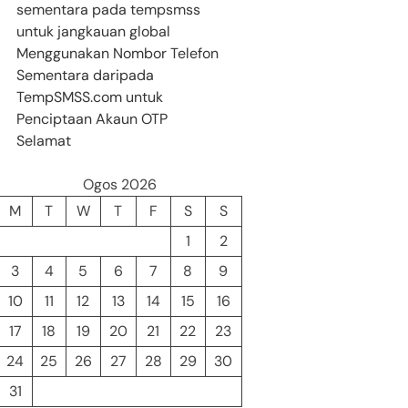
sementara pada tempsmss
untuk jangkauan global
Menggunakan Nombor Telefon
Sementara daripada
TempSMSS.com untuk
Penciptaan Akaun OTP
Selamat
Ogos 2026
M
T
W
T
F
S
S
1
2
3
4
5
6
7
8
9
10
11
12
13
14
15
16
17
18
19
20
21
22
23
24
25
26
27
28
29
30
31