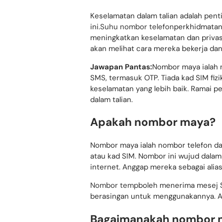
Keselamatan dalam talian adalah penti
ini.
Suhu nombor telefon
perkhidmatan
meningkatkan keselamatan dan privas
akan melihat cara mereka bekerja da
Jawapan Pantas:
Nombor maya ialah 
SMS, termasuk OTP. Tiada kad SIM fiz
keselamatan yang lebih baik. Ramai
dalam talian.
Apakah nombor maya?
Nombor maya ialah nombor telefon dala
atau kad SIM. Nombor ini wujud dala
internet. Anggap mereka sebagai alia
Nombor temp
boleh menerima mesej S
berasingan untuk menggunakannya. An
Bagaimanakah nombor m