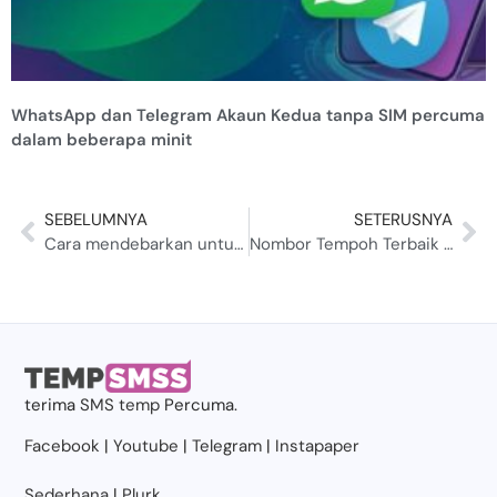
WhatsApp dan Telegram Akaun Kedua tanpa SIM percuma
dalam beberapa minit
SEBELUMNYA
SETERUSNYA
Cara mendebarkan untuk mencipta Telegram tanpa nombor telefon
Nombor Tempoh Terbaik Untuk Tujuan Pengesahan SMS 2022
terima
SMS temp
Percuma.
Facebook
|
Youtube
|
Telegram
|
Instapaper
Sederhana
|
Plurk