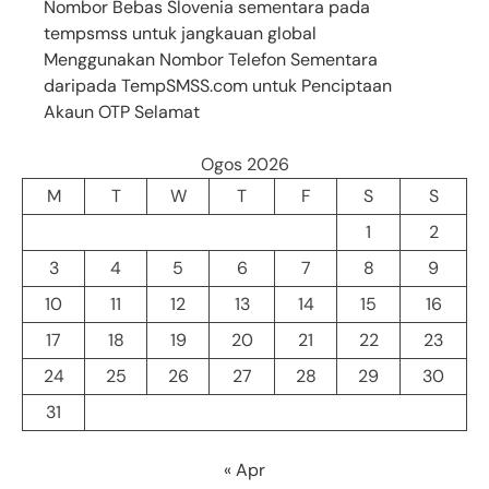
Nombor Bebas Slovenia sementara pada
tempsmss untuk jangkauan global
Menggunakan Nombor Telefon Sementara
daripada TempSMSS.com untuk Penciptaan
Akaun OTP Selamat
Ogos 2026
M
T
W
T
F
S
S
1
2
3
4
5
6
7
8
9
10
11
12
13
14
15
16
17
18
19
20
21
22
23
24
25
26
27
28
29
30
31
« Apr