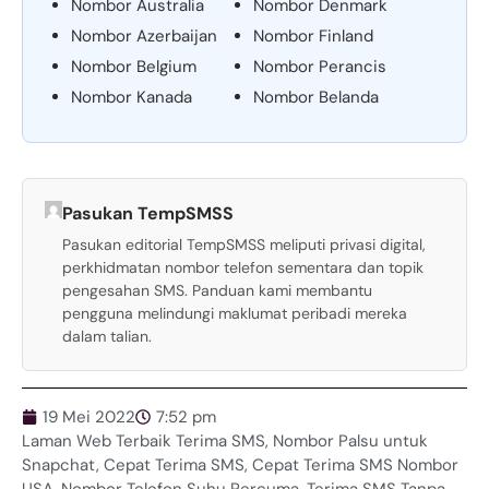
Nombor Australia
Nombor Denmark
Nombor Azerbaijan
Nombor Finland
Nombor Belgium
Nombor Perancis
Nombor Kanada
Nombor Belanda
Pasukan TempSMSS
Pasukan editorial TempSMSS meliputi privasi digital,
perkhidmatan nombor telefon sementara dan topik
pengesahan SMS. Panduan kami membantu
pengguna melindungi maklumat peribadi mereka
dalam talian.
19 Mei 2022
7:52 pm
Laman Web Terbaik Terima SMS
,
Nombor Palsu untuk
Snapchat
,
Cepat Terima SMS
,
Cepat Terima SMS Nombor
USA
,
Nombor Telefon Suhu Percuma
,
Terima SMS Tanpa