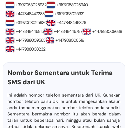
+3197058025932
+3197058025940
+447848447283
+3197058025931
+3197058025930
+447848446826
+447848446815
+447848446787
+447988009638
+447988009563
+447988008519
+447988008232
Nombor Sementara untuk Terima
SMS dari UK
Ini adalah nombor telefon sementara dari UK. Gunakan
nombor telefon palsu UK ini untuk mengesahkan akaun
anda tanpa menggunakan nombor telefon anda sendiri.
Sementara bermakna nombor itu akan berada dalam
talian untuk beberapa hari, minggu atau bulan sahaja,
tetapi tidak selama-lamanya. Sesetengah tapak web