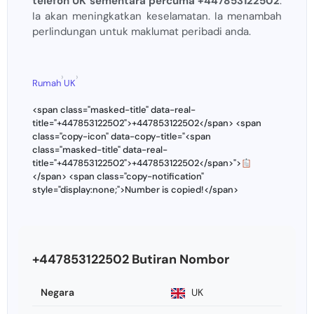
telefon UK sementara percuma +447853122502
.
Ia akan meningkatkan keselamatan. Ia menambah
perlindungan untuk maklumat peribadi anda.
›
›
Rumah
UK
<span class="masked-title" data-real-
title="+447853122502">+447853122502</span> <span
class="copy-icon" data-copy-title="<span
class="masked-title" data-real-
title="+447853122502">+447853122502</span>">
</span> <span class="copy-notification"
style="display:none;">Number is copied!</span>
+447853122502 Butiran Nombor
Negara
UK