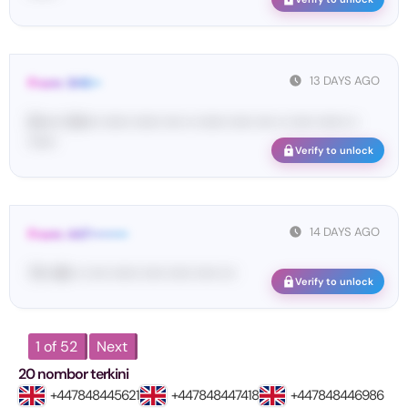
13 DAYS AGO
From: SHE••
[S••••• SH••• •••••• •••••• •••• •• •••••• ••••• •••• •• ••••• •••••• ••
••••••
Verify to unlock
14 DAYS AGO
From: 447••••••••
73• 46• •• •••• •••••• ••••• ••••• ••••• •••
Verify to unlock
1 of 52
Next
20 nombor terkini
+447848445621
+447848447418
+447848446986