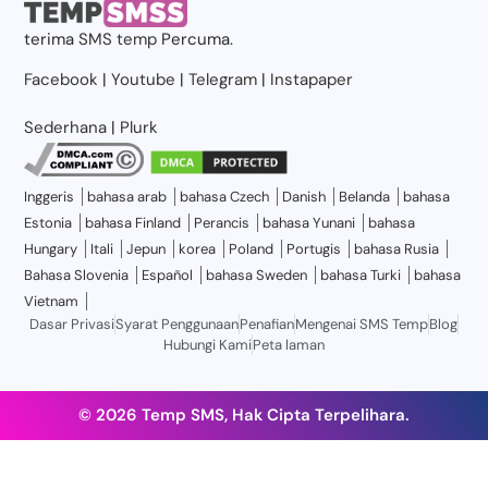
terima
SMS temp
Percuma.
Facebook
|
Youtube
|
Telegram
|
Instapaper
Sederhana
|
Plurk
Inggeris
bahasa arab
bahasa Czech
Danish
Belanda
bahasa
Estonia
bahasa Finland
Perancis
bahasa Yunani
bahasa
Hungary
Itali
Jepun
korea
Poland
Portugis
bahasa Rusia
Bahasa Slovenia
Español
bahasa Sweden
bahasa Turki
bahasa
Vietnam
Dasar Privasi
Syarat Penggunaan
Penafian
Mengenai SMS Temp
Blog
Hubungi Kami
Peta laman
© 2026 Temp SMS, Hak Cipta Terpelihara.