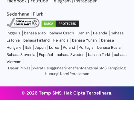
Facebook
|
Youtube
|
Telegram
|
Instapaper
Sederhana
|
Plurk
Inggeris
bahasa arab
bahasa Czech
Danish
Belanda
bahasa
Estonia
bahasa Finland
Perancis
bahasa Yunani
bahasa
Hungary
Itali
Jepun
korea
Poland
Portugis
bahasa Rusia
Bahasa Slovenia
Español
bahasa Sweden
bahasa Turki
bahasa
Vietnam
Dasar Privasi
Syarat Penggunaan
Penafian
Mengenai SMS Temp
Blog
Hubungi Kami
Peta laman
© 2026 Temp SMS, Hak Cipta Terpelihara.