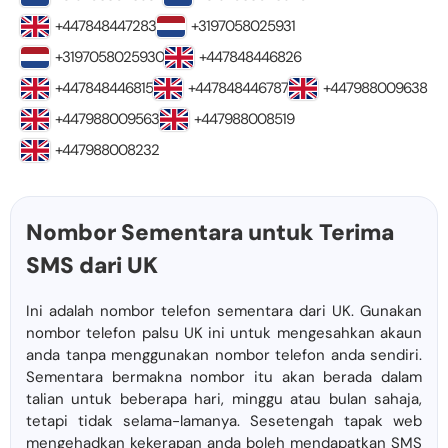
+447848447283
+3197058025931
+3197058025930
+447848446826
+447848446815
+447848446787
+447988009638
+447988009563
+447988008519
+447988008232
Nombor Sementara untuk Terima
SMS dari UK
Ini adalah nombor telefon sementara dari UK. Gunakan
nombor telefon palsu UK ini untuk mengesahkan akaun
anda tanpa menggunakan nombor telefon anda sendiri.
Sementara bermakna nombor itu akan berada dalam
talian untuk beberapa hari, minggu atau bulan sahaja,
tetapi tidak selama-lamanya. Sesetengah tapak web
mengehadkan kekerapan anda boleh mendapatkan SMS