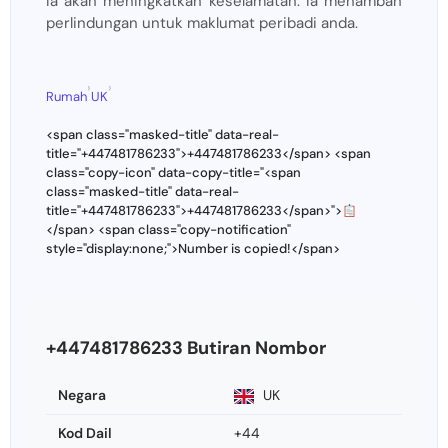
Ia akan meningkatkan keselamatan. Ia menambah
perlindungan untuk maklumat peribadi anda.
›
›
Rumah
UK
<span class="masked-title" data-real-
title="+447481786233">+447481786233</span> <span
class="copy-icon" data-copy-title="<span
class="masked-title" data-real-
title="+447481786233">+447481786233</span>">
</span> <span class="copy-notification"
style="display:none;">Number is copied!</span>
+447481786233 Butiran Nombor
Negara
UK
Kod Dail
+44