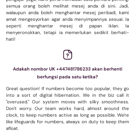
semua orang boleh melihat mesej anda di sini. Jadi,
walaupun anda boleh menghantar mesej peribadi, kami
amat mengesyorkan agar anda menyimpannya sesuai. Ia
seperti menghantar mesej di papan iklan. Ia
menyeronokkan, tetapi ia memerlukan sedikit berhati-
hati!
Adakah nombor UK +447481786233 akan berhenti
berfungsi pada satu ketika?
Great question! If numbers become too popular, they go
into a sort of digital hibernation. We in the biz call it
"overused." Our system moves with silky smoothness.
Don't worry. Our team works hard, almost around the
clock, to keep numbers active as long as possible. We're
like lifeguards for numbers, always on duty to keep them
afloat.