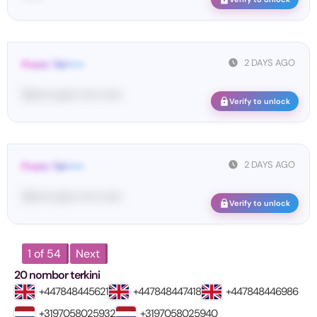
2 DAYS AGO
From: Tel•••••
Te••••• co••• ••••• ••••••
Verify to unlock
2 DAYS AGO
From: Tel•••••
Te••••• co••• ••••• ••••••
Verify to unlock
1 of 54
Next
20 nombor terkini
+447848445621
+447848447418
+447848446986
+3197058025932
+3197058025940