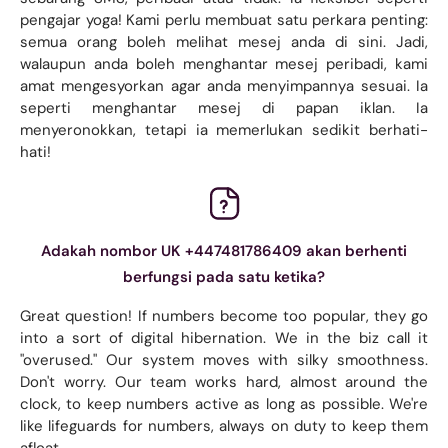
pengajar yoga! Kami perlu membuat satu perkara penting:
semua orang boleh melihat mesej anda di sini. Jadi,
walaupun anda boleh menghantar mesej peribadi, kami
amat mengesyorkan agar anda menyimpannya sesuai. Ia
seperti menghantar mesej di papan iklan. Ia
menyeronokkan, tetapi ia memerlukan sedikit berhati-
hati!
Adakah nombor UK +447481786409 akan berhenti
berfungsi pada satu ketika?
Great question! If numbers become too popular, they go
into a sort of digital hibernation. We in the biz call it
"overused." Our system moves with silky smoothness.
Don't worry. Our team works hard, almost around the
clock, to keep numbers active as long as possible. We're
like lifeguards for numbers, always on duty to keep them
afloat.