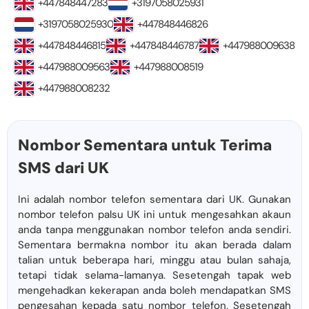
+447848447283
+3197058025931
+3197058025930
+447848446826
+447848446815
+447848446787
+447988009638
+447988009563
+447988008519
+447988008232
Nombor Sementara untuk Terima
SMS dari UK
Ini adalah nombor telefon sementara dari UK. Gunakan
nombor telefon palsu UK ini untuk mengesahkan akaun
anda tanpa menggunakan nombor telefon anda sendiri.
Sementara bermakna nombor itu akan berada dalam
talian untuk beberapa hari, minggu atau bulan sahaja,
tetapi tidak selama-lamanya. Sesetengah tapak web
mengehadkan kekerapan anda boleh mendapatkan SMS
pengesahan kepada satu nombor telefon. Sesetengah