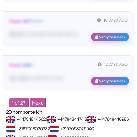
10 DAYS AGO
From: 447••••••••
84• 51• •• •••• •••••• ••••• ••••• ••••• •••
Verify to unlock
12 DAYS AGO
From: 628••
Yo•• Ve••••• •••••• •••• ••• ••••
Verify to unlock
1 of 27
Next
20 nombor terkini
+447848445621
+447848447418
+447848446986
+3197058025932
+3197058025940