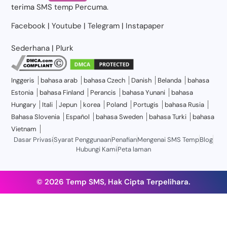
terima
SMS temp
Percuma.
Facebook
|
Youtube
|
Telegram
|
Instapaper
Sederhana
|
Plurk
Inggeris
bahasa arab
bahasa Czech
Danish
Belanda
bahasa
Estonia
bahasa Finland
Perancis
bahasa Yunani
bahasa
Hungary
Itali
Jepun
korea
Poland
Portugis
bahasa Rusia
Bahasa Slovenia
Español
bahasa Sweden
bahasa Turki
bahasa
Vietnam
Dasar Privasi
Syarat Penggunaan
Penafian
Mengenai SMS Temp
Blog
Hubungi Kami
Peta laman
© 2026 Temp SMS, Hak Cipta Terpelihara.