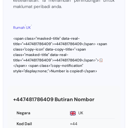
keselamatan. Ia menambah perlindungan untuk
maklumat peribadi anda.
›
›
Rumah
UK
<span class="masked-title" data-real-
title="+447481786409">+447481786409</span> <span
class="copy-icon" data-copy-title="<span
class="masked-title" data-real-
title="+447481786409">+447481786409</span>">
</span> <span class="copy-notification"
style="display:none;">Number is copied!</span>
+447481786409 Butiran Nombor
Negara
UK
Kod Dail
+44