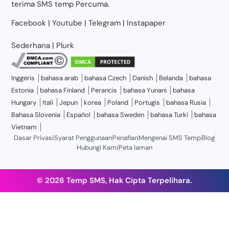
terima
SMS temp
Percuma.
Facebook
|
Youtube
|
Telegram
|
Instapaper
Sederhana
|
Plurk
Inggeris
bahasa arab
bahasa Czech
Danish
Belanda
bahasa
Estonia
bahasa Finland
Perancis
bahasa Yunani
bahasa
Hungary
Itali
Jepun
korea
Poland
Portugis
bahasa Rusia
Bahasa Slovenia
Español
bahasa Sweden
bahasa Turki
bahasa
Vietnam
Dasar Privasi
Syarat Penggunaan
Penafian
Mengenai SMS Temp
Blog
Hubungi Kami
Peta laman
© 2026 Temp SMS, Hak Cipta Terpelihara.