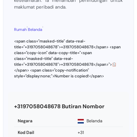
keselamatan. Ia menambah perlindungan untuk
maklumat peribadi anda.
›
›
Rumah
Belanda
<span class="masked-title" data-real-
title="+3197058048678">+3197058048678</span> <span
class="copy-icon" data-copy-title="<span
class="masked-title" data-real-
title="+3197058048678">+3197058048678</span>">
</span> <span class="copy-notification"
style="display:none;">Number is copied!</span>
+3197058048678 Butiran Nombor
Negara
Belanda
Kod Dail
+31