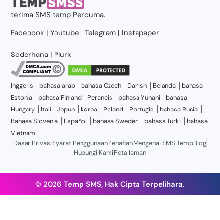
terima
SMS temp
Percuma.
Facebook
|
Youtube
|
Telegram
|
Instapaper
Sederhana
|
Plurk
Inggeris
bahasa arab
bahasa Czech
Danish
Belanda
bahasa
Estonia
bahasa Finland
Perancis
bahasa Yunani
bahasa
Hungary
Itali
Jepun
korea
Poland
Portugis
bahasa Rusia
Bahasa Slovenia
Español
bahasa Sweden
bahasa Turki
bahasa
Vietnam
Dasar Privasi
Syarat Penggunaan
Penafian
Mengenai SMS Temp
Blog
Hubungi Kami
Peta laman
© 2026 Temp SMS, Hak Cipta Terpelihara.