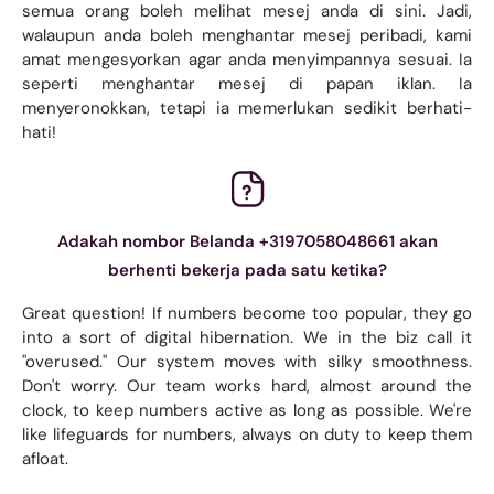
semua orang boleh melihat mesej anda di sini. Jadi,
walaupun anda boleh menghantar mesej peribadi, kami
amat mengesyorkan agar anda menyimpannya sesuai. Ia
seperti menghantar mesej di papan iklan. Ia
menyeronokkan, tetapi ia memerlukan sedikit berhati-
hati!
Adakah nombor Belanda +3197058048661 akan
berhenti bekerja pada satu ketika?
Great question! If numbers become too popular, they go
into a sort of digital hibernation. We in the biz call it
"overused." Our system moves with silky smoothness.
Don't worry. Our team works hard, almost around the
clock, to keep numbers active as long as possible. We're
like lifeguards for numbers, always on duty to keep them
afloat.