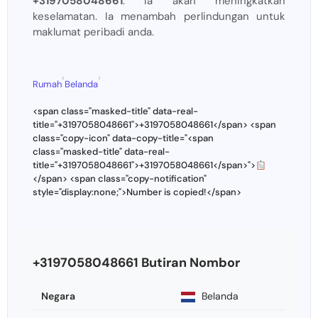
+3197058048661
. Ia akan meningkatkan
keselamatan. Ia menambah perlindungan untuk
maklumat peribadi anda.
›
›
Rumah
Belanda
<span class="masked-title" data-real-
title="+3197058048661">+3197058048661</span> <span
class="copy-icon" data-copy-title="<span
class="masked-title" data-real-
title="+3197058048661">+3197058048661</span>">
</span> <span class="copy-notification"
style="display:none;">Number is copied!</span>
+3197058048661 Butiran Nombor
Negara
Belanda