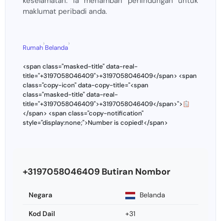
keselamatan. Ia menambah perlindungan untuk
maklumat peribadi anda.
›
›
Rumah
Belanda
<span class="masked-title" data-real-
title="+3197058046409">+3197058046409</span> <span
class="copy-icon" data-copy-title="<span
class="masked-title" data-real-
title="+3197058046409">+3197058046409</span>">
</span> <span class="copy-notification"
style="display:none;">Number is copied!</span>
+3197058046409 Butiran Nombor
Negara
Belanda
Kod Dail
+31