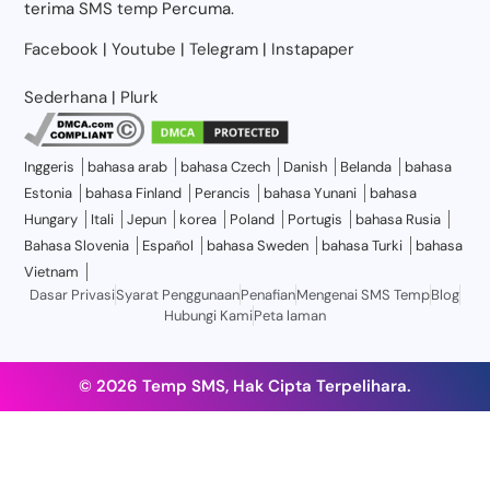
terima
SMS temp
Percuma.
Facebook
|
Youtube
|
Telegram
|
Instapaper
Sederhana
|
Plurk
Inggeris
bahasa arab
bahasa Czech
Danish
Belanda
bahasa
Estonia
bahasa Finland
Perancis
bahasa Yunani
bahasa
Hungary
Itali
Jepun
korea
Poland
Portugis
bahasa Rusia
Bahasa Slovenia
Español
bahasa Sweden
bahasa Turki
bahasa
Vietnam
Dasar Privasi
Syarat Penggunaan
Penafian
Mengenai SMS Temp
Blog
Hubungi Kami
Peta laman
© 2026 Temp SMS, Hak Cipta Terpelihara.