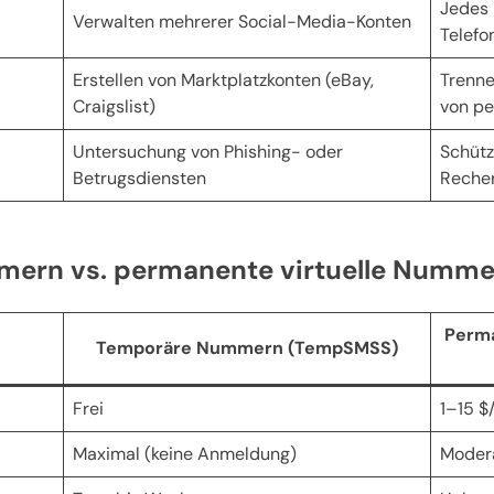
Jedes 
Verwalten mehrerer Social-Media-Konten
Telef
Erstellen von Marktplatzkonten (eBay,
Trenne
Craigslist)
von pe
Untersuchung von Phishing- oder
Schütz
Betrugsdiensten
Reche
mern vs. permanente virtuelle Numme
Perma
Temporäre Nummern (TempSMSS)
Frei
1–15 $
Maximal (keine Anmeldung)
Modera