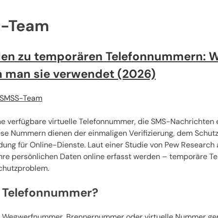
-Team
aden zu temporären Telefonnummern: Wa
n man sie verwendet (2026)
SMSS-Team
ne verfügbare virtuelle Telefonnummer, die SMS-Nachrichten 
Diese Nummern dienen der einmaligen Verifizierung, dem Schut
ng für Online-Dienste. Laut einer Studie von Pew Researc
ihre persönlichen Daten online erfasst werden – temporäre T
chutzproblem.
e Telefonnummer?
 Wegwerfnummer, Brennernummer oder virtuelle Nummer genan