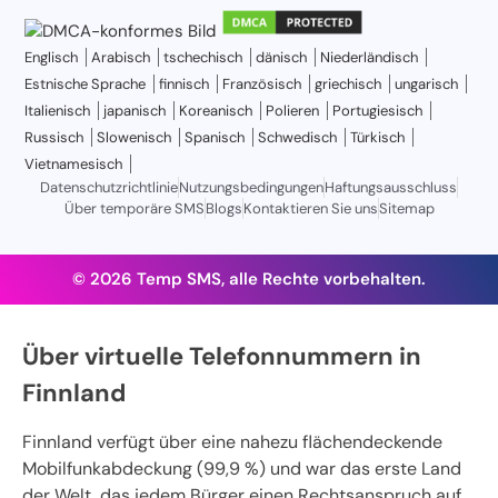
Englisch
Arabisch
tschechisch
dänisch
Niederländisch
Estnische Sprache
finnisch
Französisch
griechisch
ungarisch
Italienisch
japanisch
Koreanisch
Polieren
Portugiesisch
Russisch
Slowenisch
Spanisch
Schwedisch
Türkisch
Vietnamesisch
Datenschutzrichtlinie
Nutzungsbedingungen
Haftungsausschluss
Über temporäre SMS
Blogs
Kontaktieren Sie uns
Sitemap
© 2026 Temp SMS, alle Rechte vorbehalten.
Über virtuelle Telefonnummern in
Finnland
Finnland verfügt über eine nahezu flächendeckende
Mobilfunkabdeckung (99,9 %) und war das erste Land
der Welt, das jedem Bürger einen Rechtsanspruch auf