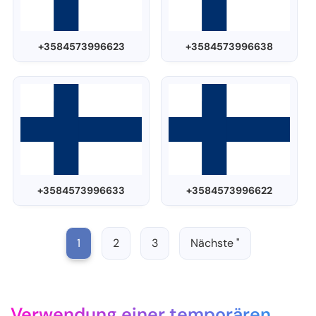
+3584573996623
+3584573996638
+3584573996633
+3584573996622
1
2
3
Nächste "
Verwendung einer temporären