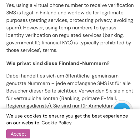
Yes, using a virtual phone number to receive verification
SMS is legal in Finland and worldwide for legitimate
purposes (testing services, protecting privacy, avoiding
spam). However, using temp numbers to bypass
identity verification on regulated services (banking,
government ID, financial KYC) is typically prohibited by
those services\' terms.
Wie privat sind diese Finnland-Nummern?
Dabei handelt es sich um öffentliche, gemeinsam
genutzte Nummern – jede empfangene SMS ist für alle
Besucher dieser Seite sichtbar. Verwenden Sie sie nicht
für vertrauliche Konten (Banking, primäre E-Mail,
Regierungsdienste). Sie sind nur für Anmeldungen mit
geringen Einsätzen gedacht, bei denen Sie die
We use cookies to ensure you get the best experience
obligatorische telefonische Verifizierung umgehen
on our website.
Cookie Policy
müssen.
Accept