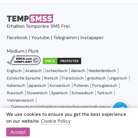
Erhalten
Temporäre SMS
Frei.
Facebook
|
Youtube
|
Telegramm
|
Instapaper
Medium
|
Plurk
Englisch
Arabisch
tschechisch
dänisch
Niederländisch
Estnische Sprache
finnisch
Französisch
griechisch
ungarisch
Italienisch
japanisch
Koreanisch
Polieren
Portugiesisch
Russisch
Slowenisch
Spanisch
Schwedisch
Türkisch
Vietnamesisch
Datenschutzrichtlinie
Nutzungsbedingungen
Haftungsausschluss
Über temporäre SMS
Blogs
Kontaktieren Sie uns
Sitemap
We use cookies to ensure you get the best experience
on our website.
Cookie Policy
Accept
© 2026 Temp SMS, alle Rechte vorbehalten.