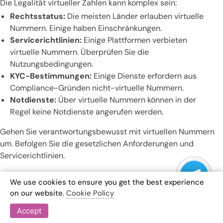
Die Legalität virtueller Zahlen kann komplex sein:
Rechtsstatus:
Die meisten Länder erlauben virtuelle
Nummern. Einige haben Einschränkungen.
Servicerichtlinien:
Einige Plattformen verbieten
virtuelle Nummern. Überprüfen Sie die
Nutzungsbedingungen.
KYC-Bestimmungen:
Einige Dienste erfordern aus
Compliance-Gründen nicht-virtuelle Nummern.
Notdienste:
Über virtuelle Nummern können in der
Regel keine Notdienste angerufen werden.
Gehen Sie verantwortungsbewusst mit virtuellen Nummern
um. Befolgen Sie die gesetzlichen Anforderungen und
Servicerichtlinien.
Wie schneiden virtuelle Nummern im
We use cookies to ensure you get the best experience
on our website.
Cookie Policy
Vergleich zu herkömmlichen
Accept
Telefonnummern für OTP ab?