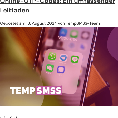
Online-OTP-Codes: Ein umfassender
Leitfaden
Gepostet am
13. August 2024
von
TempSMSS-Team