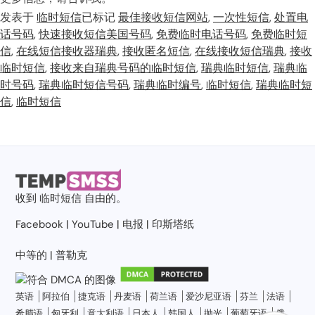
发表于
临时短信
已标记
最佳接收短信网站
,
一次性短信
,
处置电
话号码
,
快速接收短信美国号码
,
免费临时电话号码
,
免费临时短
信
,
在线短信接收器瑞典
,
接收匿名短信
,
在线接收短信瑞典
,
接收
临时短信
,
接收来自瑞典号码的临时短信
,
瑞典临时短信
,
瑞典临
时号码
,
瑞典临时短信号码
,
瑞典临时编号
,
临时短信
,
瑞典临时短
信
,
临时短信
收到
临时短信
自由的。
Facebook
|
YouTube
|
电报
|
印斯塔纸
中等的
|
普勒克
英语
阿拉伯
捷克语
丹麦语
荷兰语
爱沙尼亚语
芬兰
法语
希腊语
匈牙利
意大利语
日本人
韩国人
抛光
葡萄牙语
俄