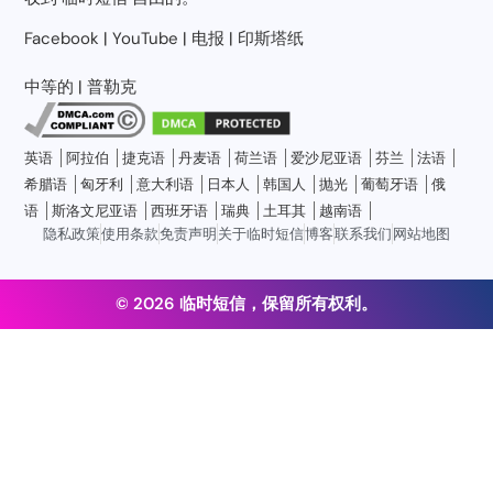
Facebook
|
YouTube
|
电报
|
印斯塔纸
中等的
|
普勒克
英语
阿拉伯
捷克语
丹麦语
荷兰语
爱沙尼亚语
芬兰
法语
希腊语
匈牙利
意大利语
日本人
韩国人
抛光
葡萄牙语
俄
语
斯洛文尼亚语
西班牙语
瑞典
土耳其
越南语
隐私政策
使用条款
免责声明
关于临时短信
博客
联系我们
网站地图
© 2026 临时短信，保留所有权利。