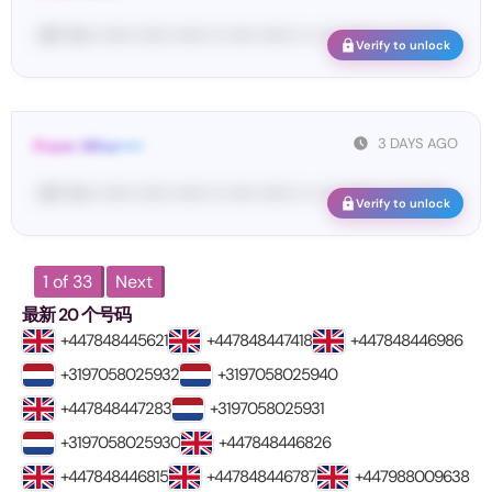
<#• Yo•• •••••• •••••• •••••• •• ••••• •••••• •• • ••• •••••• •• ••• ••••• ...
Verify to unlock
3 DAYS AGO
From: Wha•••••
<#• Yo•• •••••• •••••• •••••• •• ••••• •••••• •• • ••• •••••• •• ••• ••••• ...
Verify to unlock
1 of 33
Next
最新 20 个号码
+447848445621
+447848447418
+447848446986
+3197058025932
+3197058025940
+447848447283
+3197058025931
+3197058025930
+447848446826
+447848446815
+447848446787
+447988009638