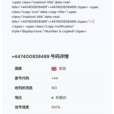
<span class="masked-title" data-real-
title="+447400838489">+447400838489</span> <span
class="copy-icon" data-copy-title="<span
class="masked-title" data-real-
title="+447400838489">+447400838489</span>">
</span> <span class="copy-notification"
style="display:none;">Number is copied!</span>
+447400838489 号码详情
国家
英国
拨号代码
+44
收到的消息
163
地位
积极的
信号强度
100%