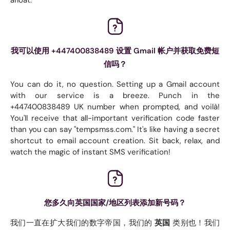
afloat.
我可以使用 +447400838489 设置 Gmail 帐户并获取免费短
信吗？
You can do it, no question. Setting up a Gmail account
with our service is a breeze. Punch in the
+447400838489 UK number when prompted, and voilà!
You'll receive that all-important verification code faster
than you can say "tempsmss.com." It's like having a secret
shortcut to email account creation. Sit back, relax, and
watch the magic of instant SMS verification!
您多久向英国国家/地区列表添加新号码？
我们一直在扩大我们的数字帝国，我们的
英国
类别也！我们