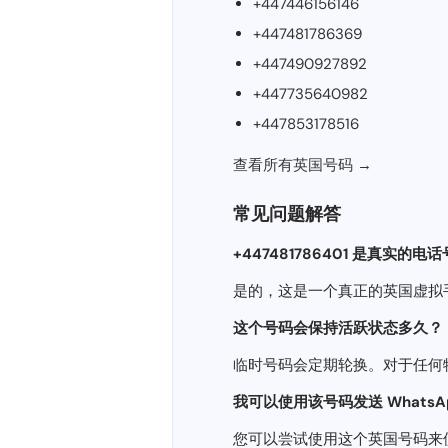
+447446156146
+447481786369
+447490927892
+447735640982
+447853178516
查看所有英国号码 →
常见问题解答
+447481786401 是真实的电
是的，这是一个真正的英国虚拟
这个号码会保持活跃状态​​多久？
临时号码会定期轮换。对于任何
我可以使用该号码发送 WhatsApp
您可以尝试使用这个英国号码来使用