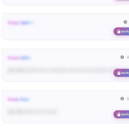
From: WeP•••
Verif
4
From: 628••
Yo•• St•••• •••••• •••• ••• •••••• ••••• ••••• •••• •••• •••• •••••• ••• •••••• •••• 
Verif
5
From: Pos•
Yo•• Po•• •••••• •••• ••• ••••••
Verif