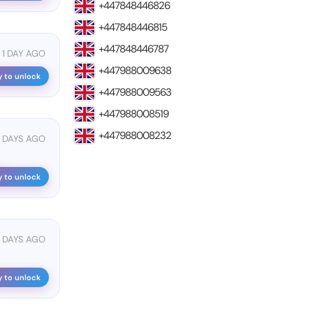
+447848446826
+447848446815
+447848446787
1 DAY AGO
+447988009638
y to unlock
+447988009563
+447988008519
+447988008232
 DAYS AGO
...
y to unlock
 DAYS AGO
y to unlock