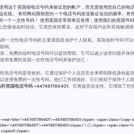
使用这个英国假电话号码来验证您的帐户，而无需使用您自己的电
远在线。 有些网站限制您向一个电话号码发送验证短信的频率。有
另一个一次性号码！ 使用英国非常简单且有用；使用我们的英国号
让您接收临时短信。它使您保持匿名。这对于在线约会和其他敏感情
码和一次性电话号码的主要原因是保护个人隐私。英国临时号码可以
影响。
加，免费的临时电话号码可以提供帮助。它可以减少这些问题并保
使用免费的英国一次性电话号码来保护自己：
性电话号码是有效的。它通过保护个人信息安全来帮助降低身份盗
以使用免费的一次性号码。他们工作得很好。它们有助于保持个人
时英国电话号码 +447481786401
。它将提高安全性。它增加了对
a-real-title="+447481786401">+447481786401</span> <span class="copy-i
-title="+447481786401">+447481786401</span>">
</span> <span class="c
s copied!</span>