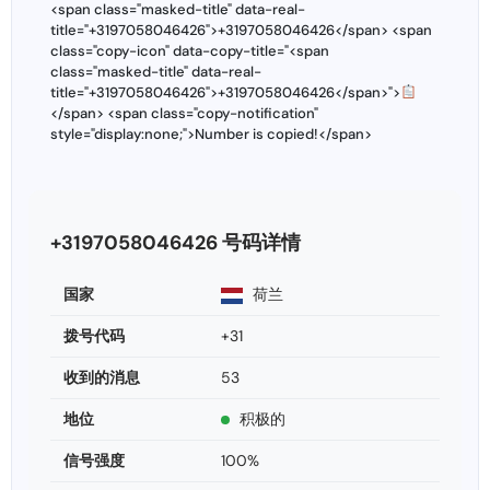
<span class="masked-title" data-real-
title="+3197058046426">+3197058046426</span> <span
class="copy-icon" data-copy-title="<span
class="masked-title" data-real-
title="+3197058046426">+3197058046426</span>">
</span> <span class="copy-notification"
style="display:none;">Number is copied!</span>
+3197058046426 号码详情
国家
荷兰
拨号代码
+31
收到的消息
53
地位
积极的
信号强度
100%