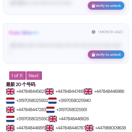
<#• 60••• •• •••• •••••• •••• ••• ••••••
Verify to unlock
1 MONTH AGO
From: Wha•••••
<#• Yo•• •••••• •••••• •••• •••••• ••••• ••••• •••• •••• •••• •••••• ••••••
•
Verify to unlock
1 of 11
Next
最新 20 个号码
+447848445621
+447848447418
+447848446986
+3197058025932
+3197058025940
+447848447283
+3197058025931
+3197058025930
+447848446826
+447848446815
+447848446787
+447988009638