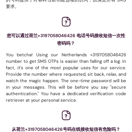
的号码提供了对各种当前功能选项的访问，以满足所有 SMS
要求。
您可以通过荷兰+3197058046426 电话号码接收短信一次性
密码吗？
You betcha! Using our Netherlands +3197058046426
number to get SMS OTPs is easier than falling off a log. In
fact, it's one of the most popular uses for our service.
Provide the number where requested, sit back, relax, and
watch the magic happen. The one-time password will be
in your messages. This will be before you say "secure
authentication." You have a dedicated verification code
retriever at your personal service.
从荷兰+3197058046426号码在线接收短信有危险吗？