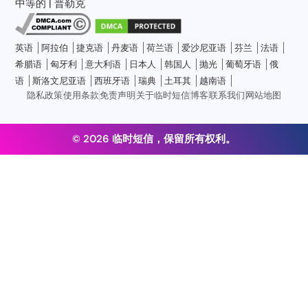
中等的
|
普勒克
英语
阿拉伯
捷克语
丹麦语
荷兰语
爱沙尼亚语
芬兰
法语
希腊语
匈牙利
意大利语
日本人
韩国人
抛光
葡萄牙语
俄
语
斯洛文尼亚语
西班牙语
瑞典
土耳其
越南语
隐私政策
使用条款
免责声明
关于临时短信
博客
联系我们
网站地图
© 2026 临时短信，保留所有权利。