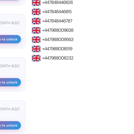
+447848446826
+447848446815
+447848446787
MONTH AGO
+447988009638
+447988009563
y to unlock
+447988008519
+447988008232
MONTH AGO
y to unlock
MONTH AGO
y to unlock