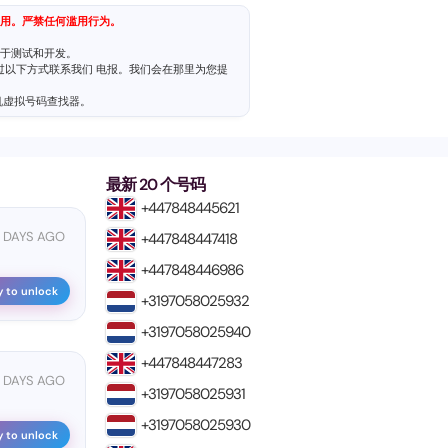
用。严禁任何滥用行为。
于测试和开发。
通过以下方式联系我们
电报
。我们会在那里为您提
机虚拟号码查找器
。
最新 20 个号码
+447848445621
9 DAYS AGO
+447848447418
+447848446986
y to unlock
+3197058025932
+3197058025940
+447848447283
 DAYS AGO
+3197058025931
+3197058025930
y to unlock