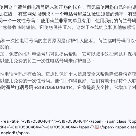
使用这个荷兰假电话号码来验证您的帐户，而无需使用您自己的电
远在线。 有些网站限制您向一个电话号码发送验证短信的频率。有
另一个一次性号码！ 使用荷兰非常简单且有用；使用我们的荷兰号
让您接收临时短信。它使您保持匿名。这对于在线约会和其他敏感情
码和一次性电话号码的主要原因是保护个人隐私。荷兰临时号码可以
影响。
加，免费的临时电话号码可以提供帮助。它可以减少这些问题并保
以使用免费的荷兰一次性电话号码来保护自己：
性电话号码是有效的。它通过保护个人信息安全来帮助降低身份盗
以使用免费的一次性号码。他们工作得很好。它们有助于保持个人
时荷兰电话号码 +3197058046414
。它将提高安全性。它增加了
ta-real-title="+3197058046414">+3197058046414</span> <span class="cop
l-title="+3197058046414">+3197058046414</span>">
</span> <span class
s copied!</span>