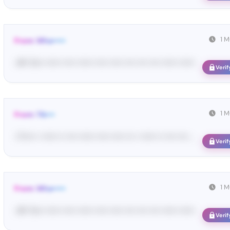
1 
From: Wha•••••
<#• Yo•• •••••• ••••• •••••• ••••• ••••• •••• •••• •••• •••••• ••••••
Verif
1 
From: Tik•••
<T••••• • •••••• •• •••• •••••• ••••• ••••• ••• • •••••• •• •••• •••• ...
Verif
1 
From: Wha•••••
<#• Yo•• •••••• ••••• •••••• ••••• ••••• •••• •••• •••• •••••• ••••••
Verif