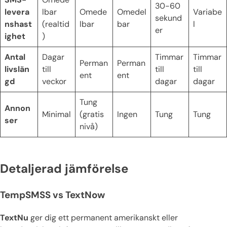
30-60
levera
lbar
Omede
Omedel
Variabe
sekund
nshast
(realtid
lbar
bar
l
er
ighet
)
Antal
Dagar
Timmar
Timmar
Perman
Perman
livslän
till
till
till
ent
ent
gd
veckor
dagar
dagar
Tung
Annon
Minimal
(gratis
Ingen
Tung
Tung
ser
nivå)
Detaljerad jämförelse
TempSMSS vs TextNow
TextNu
ger dig ett permanent amerikanskt eller