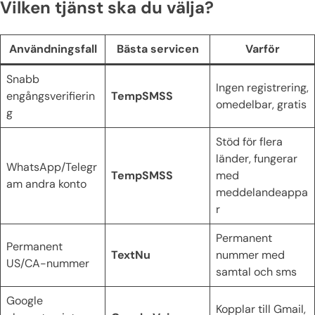
Vilken tjänst ska du välja?
Användningsfall
Bästa servicen
Varför
Snabb
Ingen registrering,
engångsverifierin
TempSMSS
omedelbar, gratis
g
Stöd för flera
länder, fungerar
WhatsApp/Telegr
TempSMSS
med
am andra konto
meddelandeappa
r
Permanent
Permanent
TextNu
nummer med
US/CA-nummer
samtal och sms
Google
Kopplar till Gmail,