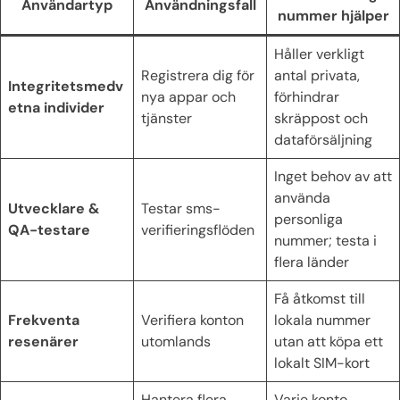
Användartyp
Användningsfall
nummer hjälper
Håller verkligt
Registrera dig för
antal privata,
Integritetsmedv
nya appar och
förhindrar
etna individer
tjänster
skräppost och
dataförsäljning
Inget behov av att
använda
Utvecklare &
Testar sms-
personliga
QA-testare
verifieringsflöden
nummer; testa i
flera länder
Få åtkomst till
Frekventa
Verifiera konton
lokala nummer
resenärer
utomlands
utan att köpa ett
lokalt SIM-kort
Hantera flera
Varje konto