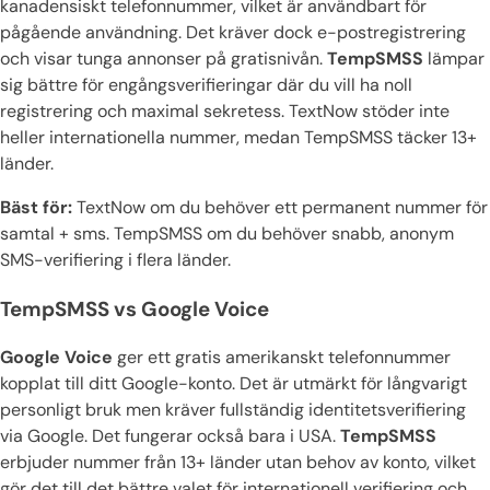
kanadensiskt telefonnummer, vilket är användbart för
pågående användning. Det kräver dock e-postregistrering
och visar tunga annonser på gratisnivån.
TempSMSS
lämpar
sig bättre för engångsverifieringar där du vill ha noll
registrering och maximal sekretess. TextNow stöder inte
heller internationella nummer, medan TempSMSS täcker 13+
länder.
Bäst för:
TextNow om du behöver ett permanent nummer för
samtal + sms. TempSMSS om du behöver snabb, anonym
SMS-verifiering i flera länder.
TempSMSS vs Google Voice
Google Voice
ger ett gratis amerikanskt telefonnummer
kopplat till ditt Google-konto. Det är utmärkt för långvarigt
personligt bruk men kräver fullständig identitetsverifiering
via Google. Det fungerar också bara i USA.
TempSMSS
erbjuder nummer från 13+ länder utan behov av konto, vilket
gör det till det bättre valet för internationell verifiering och