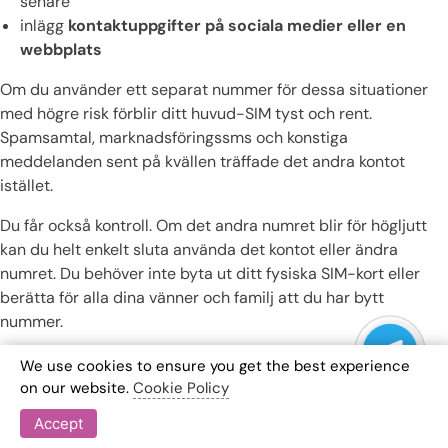
senare
inlägg
kontaktuppgifter på sociala medier eller en
webbplats
Om du använder ett separat nummer för dessa situationer
med högre risk förblir ditt huvud-SIM tyst och rent.
Spamsamtal, marknadsföringssms och konstiga
meddelanden sent på kvällen träffade det andra kontot
istället.
Du får också kontroll. Om det andra numret blir för högljutt
kan du helt enkelt sluta använda det kontot eller ändra
numret. Du behöver inte byta ut ditt fysiska SIM-kort eller
berätta för alla dina vänner och familj att du har bytt
nummer.
vara anonym men ändå nåbar
We use cookies to ensure you get the best experience
on our website.
Cookie Policy
Ibland vill du att folk ska nå dig, men du vill inte att de ska
Accept
veta vem du verkligen är ännu. Det är väldigt vanligt i: