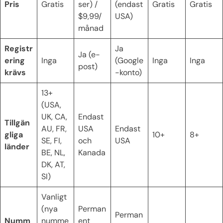
Pris
Gratis
ser) /
(endast
Gratis
Gratis
$9,99/
USA)
månad
Registr
Ja
Ja (e-
ering
Inga
(Google
Inga
Inga
post)
krävs
-konto)
13+
(USA,
UK, CA,
Endast
Tillgän
AU, FR,
USA
Endast
gliga
10+
8+
SE, FI,
och
USA
länder
BE, NL,
Kanada
DK, AT,
SI)
Vanligt
(nya
Perman
Perman
Numm
numme
ent