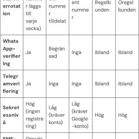
ent
Regelb
Oregel
errotat
r läggs
numme
numme
unden
bunden
ion
till
r
r
varje
tilldelat
vecka)
Whats
App-
Begrän
Ja
Inga
Ibland
Ibland
verifier
sad
ing
Telegr
amveri
Ja
Inga
Inga
Ibland
Ibland
fiering
Hög
Låg
Sekret
Låg
(ingen
(kräver
essniv
(kräver
Hög
Hög
registre
Google
å
konto)
ring)
-konto)
SMS-
Omede