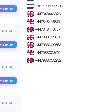
+3197058025930
y to unlock
+447848446826
+447848446815
+447848446787
MONTH AGO
+447988009638
+447988009563
y to unlock
+447988008519
+447988008232
MONTH AGO
y to unlock
MONTH AGO