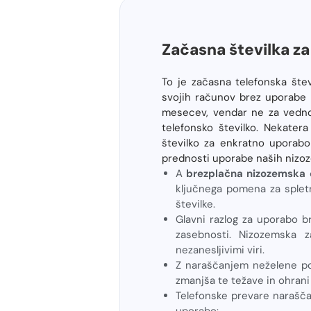
Začasna številka z
To je začasna telefonska šte
svojih računov brez uporabe l
mesecev, vendar ne za vedno
telefonsko številko. Nekater
številko za enkratno uporab
prednosti uporabe naših nizoz
A
brezplačna nizozemska 
ključnega pomena za spletn
številke.
Glavni razlog za uporabo b
zasebnosti. Nizozemska z
nezanesljivimi viri.
Z naraščanjem neželene po
zmanjša te težave in ohrani
Telefonske prevare narašča
uporabo: