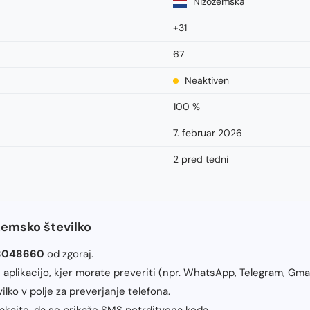
Nizozemska
+31
67
Neaktiven
100 %
7. februar 2026
2 pred tedni
zemsko številko
8048660
od zgoraj.
 aplikacijo, kjer morate preveriti (npr. WhatsApp, Telegram, Gmai
ilko v polje za preverjanje telefona.
čakajte, da se prikaže SMS potrditvena koda.