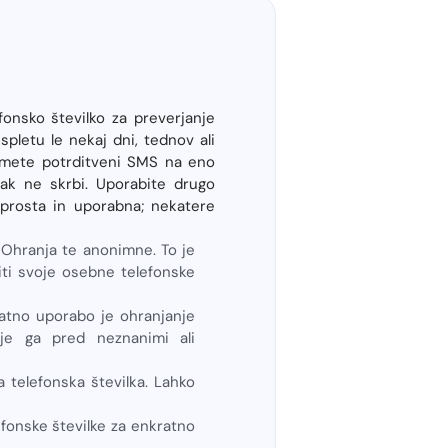
onsko številko za preverjanje
pletu le nekaj dni, tednov ali
jmete potrditveni SMS na eno
pak ne skrbi. Uporabite drugo
prosta in uporabna; nekatere
hranja te anonimne. To je
iti svoje osebne telefonske
ratno uporabo je ohranjanje
uje ga pred neznanimi ali
telefonska številka. Lahko
fonske številke za enkratno