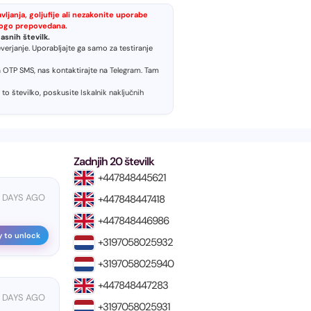
ljanja, goljufije ali nezakonite uporabe
trogo prepovedana.
snih številk.
verjanje. Uporabljajte ga samo za testiranje
a OTP SMS, nas kontaktirajte na
Telegram
. Tam
 to številko, poskusite
Iskalnik naključnih
Zadnjih 20 številk
+447848445621
4 DAYS AGO
+447848447418
+447848446986
y to unlock
+3197058025932
+3197058025940
+447848447283
5 DAYS AGO
+3197058025931