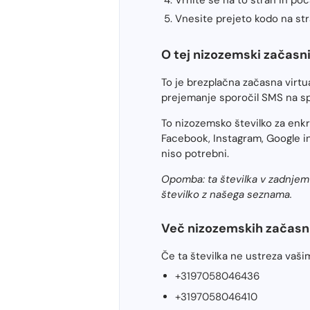
Vnesite prejeto kodo na str
O tej nizozemski začasni 
To je brezplačna začasna virt
prejemanje sporočil SMS na sp
To nizozemsko številko za enk
Facebook, Instagram, Google in
niso potrebni.
Opomba: ta številka v zadnjem 
številko z našega seznama.
Več nizozemskih začasni
Če ta številka ne ustreza vaši
+3197058046436
+3197058046410