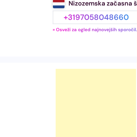
Nizozemska začasna š
+3197058048660
» Osveži za ogled najnovejših sporočil