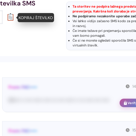
tevilka SMS
Ta storitev ne podpira lažnega predstav
preverjanja. Kakršna koli zloraba je s
Ne podpiramo nezakonite uporabe zača
KOPIRAJ ŠTEVILKO
Vsi lahko vidijo začasno SMS kodo za pre
in razvoj.
.
Če imate težave pri prejemanju sporočil
vam bomo pomagali.
Če si ne morete ogledati sporočila SMS s
virtualnih številk
.
1
From: FAC•••••
80•••• •• •••• •••••• ••••• ••• •••• •••••• •• ••• ••••• •••• •••••
Verif
1
From: FAC•••••