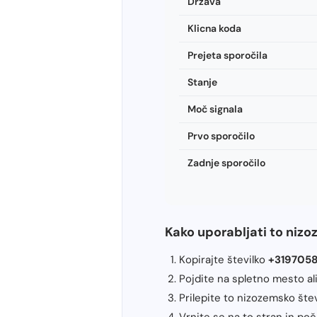
Država
Klicna koda
Prejeta sporočila
Stanje
Moč signala
Prvo sporočilo
Zadnje sporočilo
Kako uporabljati to nizo
Kopirajte številko
+319705
Pojdite na spletno mesto ali
Prilepite to nizozemsko štev
Vrnite se na to stran in po