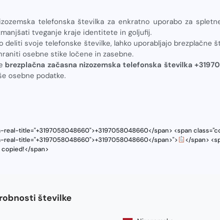
izozemska telefonska številka za enkratno uporabo za spletn
njšati tveganje kraje identitete in goljufij.
o deliti svoje telefonske številke, lahko uporabljajo brezplačne 
raniti osebne stike ločene in zasebne.
te
brezplačna začasna nizozemska telefonska številka +319
aše osebne podatke.
ta-real-title="+3197058048660">+3197058048660</span> <span class="cop
ta-real-title="+3197058048660">+3197058048660</span>">
</span> <sp
s copied!</span>
bnosti številke