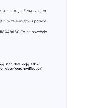
e transakcije. Z varovanjem
številke za enkratno uporabo.
7058048660
. To bo povečalo
y-icon" data-copy-title="
an class="copy-notification"