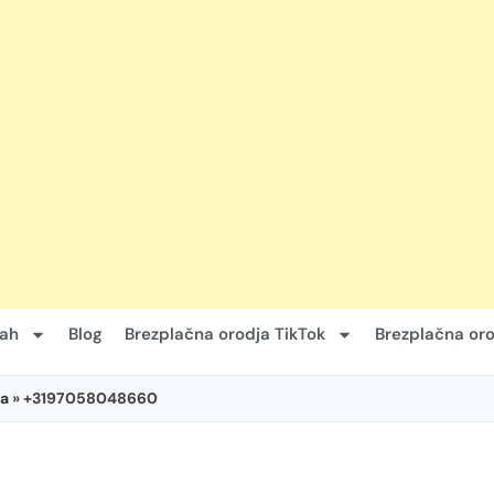
vah
Blog
Brezplačna orodja TikTok
Brezplačna oro
a
» +3197058048660