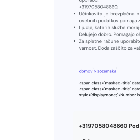
+3197058048660.
Učinkovita je brezplačna n
osebnih podatkov pomaga zma
Ljudje, katerih službe moraj
Delujejo dobro. Pomagajo oh
Za spletne račune uporabi
varnost. Doda zaščito za v
›
›
domov
Nizozemska
<span class="masked-title" da
<span class="masked-title" da
style="display:none;">Number i
+3197058048660 Podro