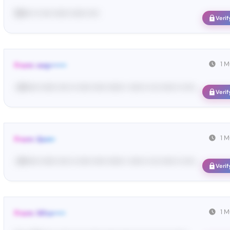
50••• •• •••• •••••• •••••• ••••
Verif
1 
From: wep••••••
<W••••• •••••• •••• •• ••••• ••••• •••••• • ••••• •• ••• ••••• •• •••• ...
Verif
1 
From: Qsm•
<W••••• •••••• •••• •• ••••• ••••• •••••• • ••••• •• ••• ••••• •• •••• ...
Verif
1 
From: Wha•••••