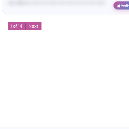
Yo•• Wh••••• •••••• •••• •••••• ••••• ••••• •••• •••• •••• ••••••
Verif
1 of 14
Next