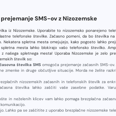
a prejemanje SMS-ov z Nizozemske
vilka iz Nizozemske. Uporabite to nizozemsko ponarejeno telef
astne telefonske številke. Začasno pomeni, da bo številka na s
. Nekatera spletna mesta omejujejo, kako pogosto lahko pre
a spletna mesta lahko blokirajo vašo telefonsko številko. Am
o z našega spletnega mesta! Uporaba Nizozemske je zelo pre
emskih številk so:
časovna številka SMS
omogoča prejemanje začasnih SMS-ov. O
e zmenke in druge občutljive situacije. Morda ne želite razkr
rezplačnih nizozemskih začasnih in telefonskih številk za enk
ačasna številka lahko zaščiti vaše zasebne podatke. Var
šte in neželenih klicev vam lahko pomaga brezplačna začasna 
 komunikacijo.
jo. Lahko pa se zaščitite z uporabo brezplačne nizozemske tele