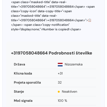
<span class="masked-title" data-real-
title="+3197058048664">+3197058048664</span> <span
class="copy-icon" data-copy-title="<span
class="masked-title" data-real-
title="+3197058048664">+3197058048664</span>">
</span> <span class="copy-notification"
style="display:none;">Number is copied!</span>
+3197058048664 Podrobnosti številke
Država
Nizozemska
Klicna koda
+31
Prejeta sporočila
32
Stanje
Neaktiven
Moč signala
100 %