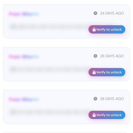
24 DAYS AGO
From: Wha•••••
<#• ك•••• •••••• •••••• ••••• •••••• •••• •••••• •••••• •••••• ••••••
Verify to unlock
26 DAYS AGO
From: Wha•••••
<#• •••• •••••• •••••• •••••• •••• •••••• •••••• ••••••
Verify to unlock
26 DAYS AGO
From: Wha•••••
<#• •••• •••••• •••••• •••••• •••• •••••• •••••• ••••••
Verify to unlock