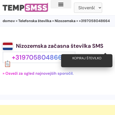
domov
»
Telefonska številka
»
Nizozemska
» +3197058048664
Nizozemska začasna številka SMS
+3197058048664
KOPIRAJ ŠTEVILKO
» Osveži za ogled najnovejših sporočil.