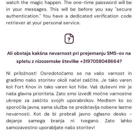
watch the magic happen. The one-time password will be
in your messages. This will be before you say "secure
authentication." You have a dedicated verification code
retriever at your personal service.
Ali obstaja kakšna nevarnost pri prejemanju SMS-ov na
spletu z nizozemske številke +3197058048664?
Ni priložnost! Osredotočamo se na vašo varnost in
gradimo našo storitev okoli načel zaščite. Je tako varen
kot Fort Knox in tako varen kot hiše. Vaš duševni mir je
naša glavna prioriteta. Zato smo izvedli močne varnostne
ukrepe za zaščito svojih uporabnikov. Medtem ko so
sporočila javna, sama služba ne predstavlja nobene lastne
nevarnosti. Kot da bi prebrali javno oglasno desko -
dejanje samega branja ni tvegano. Zato lahko
samozavestno uporabljate našo storitev!