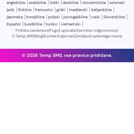
angleščina
arabščina
češki
danščina
nizozemščina
estonski
jezik
finščina
francosko
grški
madžarski
italijanščina
japonska
korejščina
poljski
portugalščina
ruski
Slovenščina
Español
švedščina
turško
vietnamski
Politika zasebnosti
Pogoji uporabe
Zavrnitev odgovornosti
O Temp SMS
Blogi
Kontaktirajte nas
Zemljevid spletnega mesta
© 2026 Temp SMS, vse pravice pridržane.