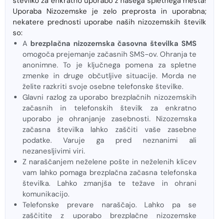
številko za enkratno uporabo z našega spletnega mesta!
Uporaba Nizozemske je zelo preprosta in uporabna;
nekatere prednosti uporabe naših nizozemskih številk
so:
A
brezplačna nizozemska časovna številka SMS
omogoča prejemanje začasnih SMS-ov. Ohranja te
anonimne. To je ključnega pomena za spletne
zmenke in druge občutljive situacije. Morda ne
želite razkriti svoje osebne telefonske številke.
Glavni razlog za uporabo brezplačnih nizozemskih
začasnih in telefonskih številk za enkratno
uporabo je ohranjanje zasebnosti. Nizozemska
začasna številka lahko zaščiti vaše zasebne
podatke. Varuje ga pred neznanimi ali
nezanesljivimi viri.
Z naraščanjem neželene pošte in neželenih klicev
vam lahko pomaga brezplačna začasna telefonska
številka. Lahko zmanjša te težave in ohrani
komunikacijo.
Telefonske prevare naraščajo. Lahko pa se
zaščitite z uporabo brezplačne nizozemske