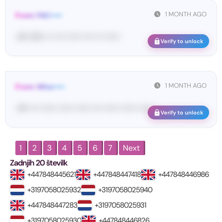
1 MONTH AGO
From: FAC•••••
<#• 29••• •• •••• •••••• •••• ••• ••••••
Verify to unlock
1 MONTH AGO
From: Wha•••••
<#• •••• •••••• •••••• •••••• •••• •••••• •••••• ••••••
Verify to unlock
1
2
3
4
5
6
7
Next
Zadnjih 20 številk
+447848445621
+447848447418
+447848446986
+3197058025932
+3197058025940
+447848447283
+3197058025931
+3197058025930
+447848446826