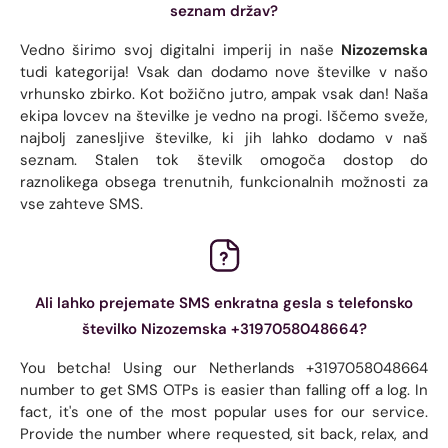
seznam držav?
Vedno širimo svoj digitalni imperij in naše
Nizozemska
tudi kategorija! Vsak dan dodamo nove številke v našo
vrhunsko zbirko. Kot božično jutro, ampak vsak dan! Naša
ekipa lovcev na številke je vedno na progi. Iščemo sveže,
najbolj zanesljive številke, ki jih lahko dodamo v naš
seznam. Stalen tok številk omogoča dostop do
raznolikega obsega trenutnih, funkcionalnih možnosti za
vse zahteve SMS.
Ali lahko prejemate SMS enkratna gesla s telefonsko
številko Nizozemska +3197058048664?
You betcha! Using our Netherlands +3197058048664
number to get SMS OTPs is easier than falling off a log. In
fact, it's one of the most popular uses for our service.
Provide the number where requested, sit back, relax, and