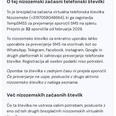
O tej nizozemski začasni telefonski številki
To je brezplačna začasna virtualna telefonska številka
Nizozemske (+3197058048664), ki ga zagotavlja
TempSMSS za prejemanje sporočil SMS na spletu.
Prejeto je
32
sporočila od februarja 2026.
To nizozemsko številko za enkratno uporabo lahko
uporabite za preverjanje SMS na storitvah, kot so
WhatsApp, Telegram, Facebook, Instagram, Google in
drugih platformah ki zahtevajo preverjanje telefonske
številke. Registracija ali osebni podatki niso potrebni.
Opomba: ta številka v zadnjem času ni prejela sporočil.
Če preverjanje ne uspe, poskusite z drugo aktivno
nizozemsko številko z našega seznama.
Več nizozemskih začasnih številk
Če ta številka ne ustreza vašim potrebam, poskusite z
eno od teh drugih brezplačnih nizozemskih virtualnih