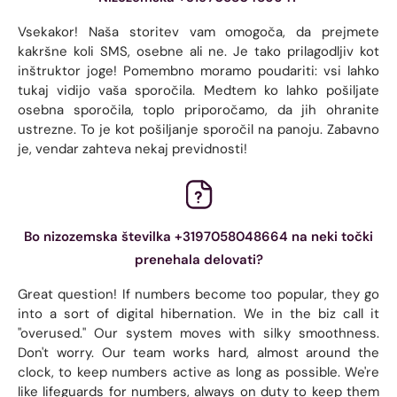
Vsekakor! Naša storitev vam omogoča, da prejmete
kakršne koli SMS, osebne ali ne. Je tako prilagodljiv kot
inštruktor joge! Pomembno moramo poudariti: vsi lahko
tukaj vidijo vaša sporočila. Medtem ko lahko pošiljate
osebna sporočila, toplo priporočamo, da jih ohranite
ustrezne. To je kot pošiljanje sporočil na panoju. Zabavno
je, vendar zahteva nekaj previdnosti!
Bo nizozemska številka +3197058048664 na neki točki
prenehala delovati?
Great question! If numbers become too popular, they go
into a sort of digital hibernation. We in the biz call it
"overused." Our system moves with silky smoothness.
Don't worry. Our team works hard, almost around the
clock, to keep numbers active as long as possible. We're
like lifeguards for numbers, always on duty to keep them