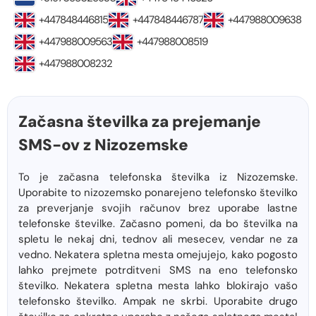
+447848446815
+447848446787
+447988009638
+447988009563
+447988008519
+447988008232
Začasna številka za prejemanje
SMS-ov z Nizozemske
To je začasna telefonska številka iz Nizozemske.
Uporabite to nizozemsko ponarejeno telefonsko številko
za preverjanje svojih računov brez uporabe lastne
telefonske številke. Začasno pomeni, da bo številka na
spletu le nekaj dni, tednov ali mesecev, vendar ne za
vedno. Nekatera spletna mesta omejujejo, kako pogosto
lahko prejmete potrditveni SMS na eno telefonsko
številko. Nekatera spletna mesta lahko blokirajo vašo
telefonsko številko. Ampak ne skrbi. Uporabite drugo