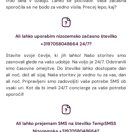
trdo dela v ozadju. Lahko se počivate. Vaša začasna
sporočila se ne bodo za vedno visila. Precej lepo, kaj?
Ali lahko uporabim nizozemsko začasno številko
+3197058048664 24/7?
Stavite svoje čevlje, ki jih lahko! Našo storitev smo
zasnovali glede na vašo udobje. Na voljo je 24/7. Odstranili
smo časovne omejitve. Do številke lahko dostopate dan
ali noč, dež ali sijaj. Naša storitev je vedno tu za vas, dan
ali noč. Pripravljeni smo zadovoljiti vaše potrebe SMS ob
vsaki uri. Kot da bi imeli 24/7 concierge za vaše potrebe
sporočil!
Ali lahko prejemam SMS na številko TempSMSS
Nizozemska +3197058048664?