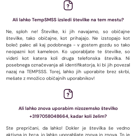
Ali lahko TempSMSS izsledi številke na tem mestu?
Ne, sploh ne! Številke, ki jih navajamo, so običajne
številke, tako običajne, kot prihajajo. Ne izstopajo kot
boleč palec ali kaj podobnega - v gostem gozdu so tako
neopazni kot kameleon. Ko uporabljate te številke, so
videti kot katera koli druga telefonska številka. Ni
posebnega označevanja ali identifikatorja, ki bi jih povezal
nazaj na TEMPSSS. Torej, lahko jih uporabite brez skrbi,
mešate z množico običajnih uporabnikov!
Ali lahko znova uporabim nizozemsko številko
+3197058048664, kadar koli želim?
Ste prepričani, da lahko! Dokler je številka še vedno
aktivna in brca, jo lahko uporabljate znova in znova. To je