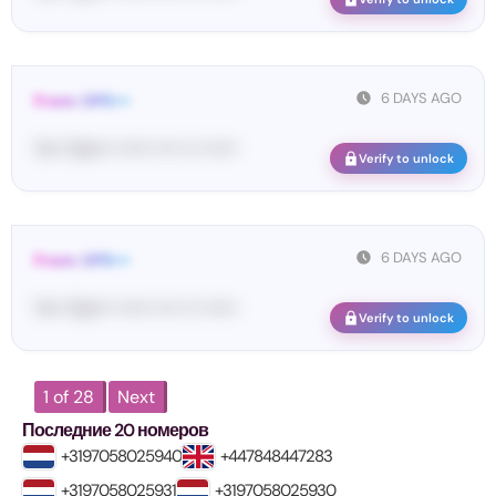
6 DAYS AGO
From: OPE•••
Yo•• Op•••• •••••• •••• ••• ••••••
Verify to unlock
6 DAYS AGO
From: OPE•••
Yo•• Op•••• •••••• •••• ••• ••••••
Verify to unlock
1 of 28
Next
Последние 20 номеров
+3197058025940
+447848447283
+3197058025931
+3197058025930