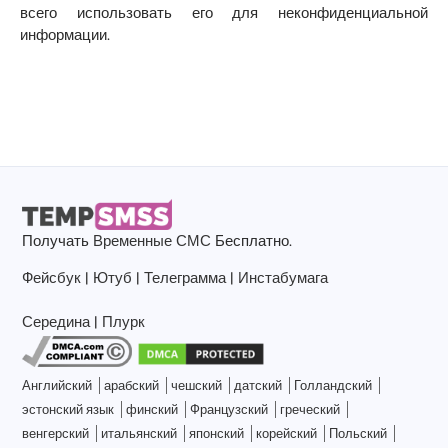
всего использовать его для неконфиденциальной
информации.
Получать
Временные СМС
Бесплатно.
Фейсбук
|
Ютуб
|
Телеграмма
|
Инстабумага
Середина
|
Плурк
Английский
арабский
чешский
датский
Голландский
эстонский язык
финский
Французский
греческий
венгерский
итальянский
японский
корейский
Польский