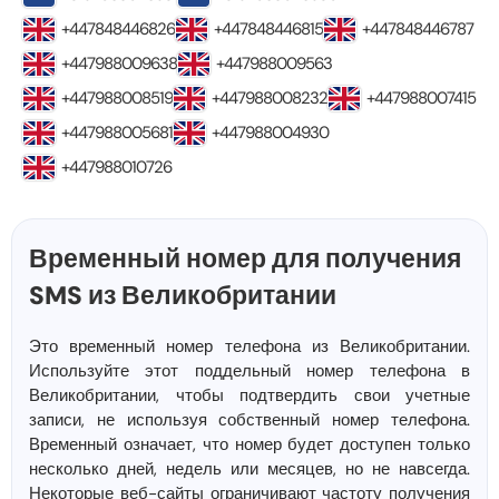
+447848446826
+447848446815
+447848446787
+447988009638
+447988009563
+447988008519
+447988008232
+447988007415
+447988005681
+447988004930
+447988010726
Временный номер для получения
SMS из Великобритании
Это временный номер телефона из Великобритании.
Используйте этот поддельный номер телефона в
Великобритании, чтобы подтвердить свои учетные
записи, не используя собственный номер телефона.
Временный означает, что номер будет доступен только
несколько дней, недель или месяцев, но не навсегда.
Некоторые веб-сайты ограничивают частоту получения