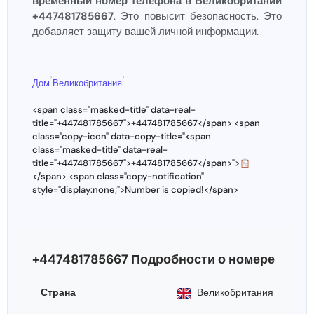
временный номер телефона в Великобритании
+447481785667
. Это повысит безопасность. Это
добавляет защиту вашей личной информации.
›
›
Дом
Великобритания
<span class="masked-title" data-real-
title="+447481785667">+447481785667</span> <span
class="copy-icon" data-copy-title="<span
class="masked-title" data-real-
title="+447481785667">+447481785667</span>">
</span> <span class="copy-notification"
style="display:none;">Number is copied!</span>
+447481785667 Подробности о номере
Страна
Великобритания