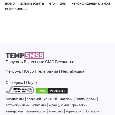
всего использовать его для неконфиденциальной
информации.
Получать
Временные СМС
Бесплатно.
Фейсбук
|
Ютуб
|
Телеграмма
|
Инстабумага
Середина
|
Плурк
Английский
арабский
чешский
датский
Голландский
эстонский язык
финский
Французский
греческий
венгерский
итальянский
японский
корейский
Польский