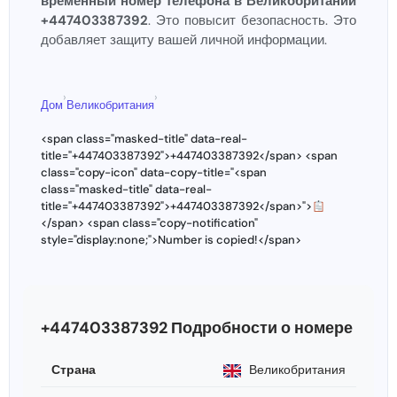
временный номер телефона в Великобритании
+447403387392
. Это повысит безопасность. Это
добавляет защиту вашей личной информации.
›
›
Дом
Великобритания
<span class="masked-title" data-real-
title="+447403387392">+447403387392</span> <span
class="copy-icon" data-copy-title="<span
class="masked-title" data-real-
title="+447403387392">+447403387392</span>">
</span> <span class="copy-notification"
style="display:none;">Number is copied!</span>
+447403387392 Подробности о номере
Страна
Великобритания