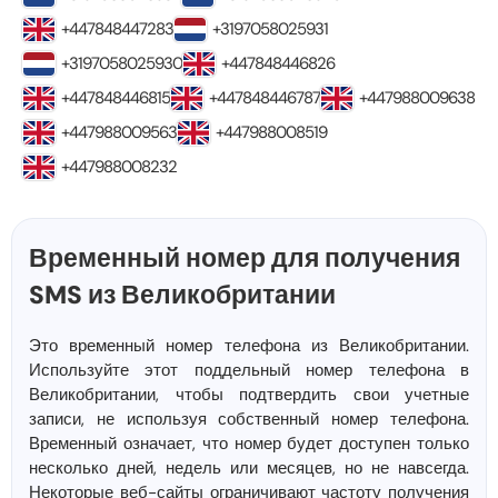
+447848447283
+3197058025931
+3197058025930
+447848446826
+447848446815
+447848446787
+447988009638
+447988009563
+447988008519
+447988008232
Временный номер для получения
SMS из Великобритании
Это временный номер телефона из Великобритании.
Используйте этот поддельный номер телефона в
Великобритании, чтобы подтвердить свои учетные
записи, не используя собственный номер телефона.
Временный означает, что номер будет доступен только
несколько дней, недель или месяцев, но не навсегда.
Некоторые веб-сайты ограничивают частоту получения