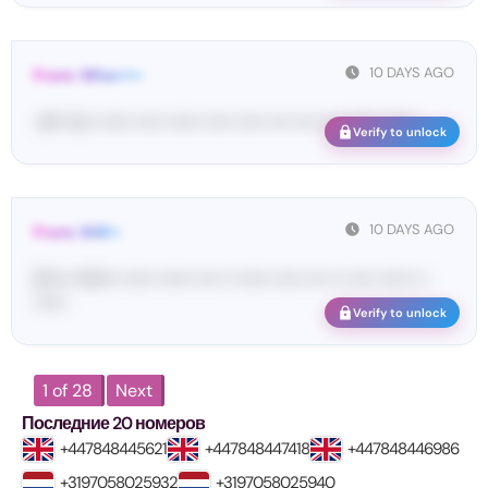
10 DAYS AGO
From: Wha•••••
<#• Yo•• •••••• ••••• •••••• ••••• ••••• •••• •••• •••• •••••• ••••••
Verify to unlock
10 DAYS AGO
From: SHE••
[S••••• SH••• •••••• •••••• •••• •• •••••• ••••• •••• •• ••••• •••••• ••
••••••
Verify to unlock
1 of 28
Next
Последние 20 номеров
+447848445621
+447848447418
+447848446986
+3197058025932
+3197058025940