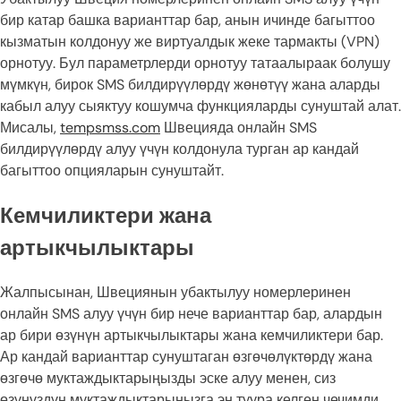
бир катар башка варианттар бар, анын ичинде багыттоо
кызматын колдонуу же виртуалдык жеке тармакты (VPN)
орнотуу. Бул параметрлерди орнотуу татаалыраак болушу
мүмкүн, бирок SMS билдирүүлөрдү жөнөтүү жана аларды
кабыл алуу сыяктуу кошумча функцияларды сунуштай алат.
Мисалы,
tempsmss.com
Швецияда онлайн SMS
билдирүүлөрдү алуу үчүн колдонула турган ар кандай
багыттоо опцияларын сунуштайт.
Кемчиликтери жана
артыкчылыктары
Жалпысынан, Швециянын убактылуу номерлеринен
онлайн SMS алуу үчүн бир нече варианттар бар, алардын
ар бири өзүнүн артыкчылыктары жана кемчиликтери бар.
Ар кандай варианттар сунуштаган өзгөчөлүктөрдү жана
өзгөчө муктаждыктарыңызды эске алуу менен, сиз
өзүңүздүн муктаждыктарыңызга эң туура келген чечимди