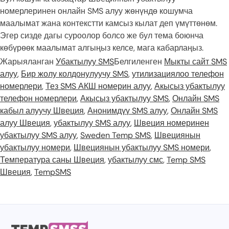
номерлеринен онлайн SMS алуу жөнүндө кошумча
маалымат жана контекстти камсыз кылат деп үмүттөнөм.
Эгер сизде дагы суроолор болсо же бул тема боюнча
көбүрөөк маалымат алгыңыз келсе, мага кабарлаңыз.
Жарыяланган
Убактылуу SMS
Белгиленген
Мыкты сайт SMS
алуу
,
Бир жолу колдонулуучу SMS
,
утилизациялоо телефон
номерлери
,
Тез SMS АКШ номерин алуу
,
Акысыз убактылуу
телефон номерлери
,
Акысыз убактылуу SMS
,
Онлайн SMS
кабыл алуучу Швеция
,
Анонимдүү SMS алуу
,
Онлайн SMS
алуу Швеция
,
убактылуу SMS алуу
,
Швеция номеринен
убактылуу SMS алуу
,
Sweden Temp SMS
,
Швециянын
убактылуу номери
,
Швециянын убактылуу SMS номери
,
Температура саны Швеция
,
убактылуу смс
,
Temp SMS
Швеция
,
TempSMS