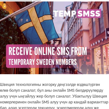
Швеция технологияны жогорку деңгээлде өздөштүргөн
өлкө болуп саналат, бул аны онлайн SMS билдирүүлөрдү
алуу үчүн ыңгайлуу жер болуп саналат. Убактылуу Швеция
номерлеринен онлайн SMS алуу үчүн ар кандай варианттар
бар, алар эсептерди текшерүү, эскертмелерди алуу же