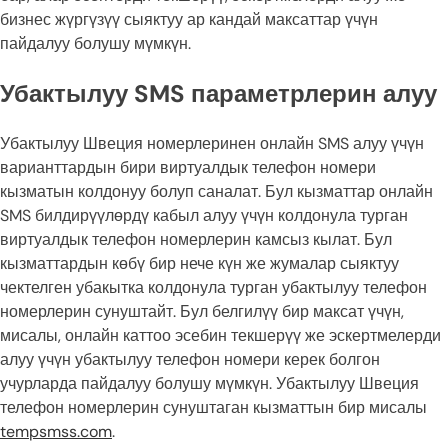
бизнес жүргүзүү сыяктуу ар кандай максаттар үчүн
пайдалуу болушу мүмкүн.
Убактылуу SMS параметрлерин алуу
Убактылуу Швеция номерлеринен онлайн SMS алуу үчүн
варианттардын бири виртуалдык телефон номери
кызматын колдонуу болуп саналат. Бул кызматтар онлайн
SMS билдирүүлөрдү кабыл алуу үчүн колдонула турган
виртуалдык телефон номерлерин камсыз кылат. Бул
кызматтардын көбү бир нече күн же жумалар сыяктуу
чектелген убакытка колдонула турган убактылуу телефон
номерлерин сунуштайт. Бул белгилүү бир максат үчүн,
мисалы, онлайн каттоо эсебин текшерүү же эскертмелерди
алуу үчүн убактылуу телефон номери керек болгон
учурларда пайдалуу болушу мүмкүн. Убактылуу Швеция
телефон номерлерин сунуштаган кызматтын бир мисалы
tempsmss.com
.