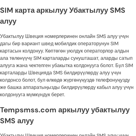
SIM карта аркылуу Убактылуу SMS
алуу
Убактылуу Швеция номерлеринен онлайн SMS алуу үчүн
дагы бир вариант швед мобилдик операторунун SIM
картасын колдонуу. Көптөгөн уюлдук операторлор алдын
ала төлөнүүчү SIM карталарды сунушташат, аларды сатып
алууга жана чектелген убакытка колдонууга болот. Бул SIM
карталарды Швецияда SMS билдирүүлөрдү алуу үчүн
колдонсо болот, бул өлкөдө жүргөнүңүздө телефонуңузду
же башка аппаратыңызды билдирүүлөрдү кабыл алуу үчүн
колдонууга мүмкүндүк берет.
Tempsmss.com аркылуу убактылуу
SMS алуу
Убактылуу Швеция номерлеринен онлайн SMS алуу үчүн