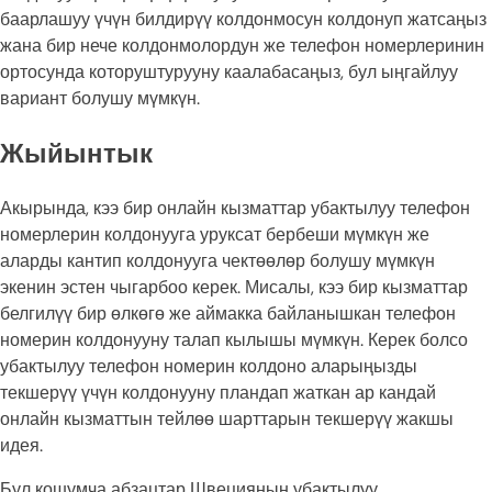
баарлашуу үчүн билдирүү колдонмосун колдонуп жатсаңыз
жана бир нече колдонмолордун же телефон номерлеринин
ортосунда которуштурууну каалабасаңыз, бул ыңгайлуу
вариант болушу мүмкүн.
Жыйынтык
Акырында, кээ бир онлайн кызматтар убактылуу телефон
номерлерин колдонууга уруксат бербеши мүмкүн же
аларды кантип колдонууга чектөөлөр болушу мүмкүн
экенин эстен чыгарбоо керек. Мисалы, кээ бир кызматтар
белгилүү бир өлкөгө же аймакка байланышкан телефон
номерин колдонууну талап кылышы мүмкүн. Керек болсо
убактылуу телефон номерин колдоно аларыңызды
текшерүү үчүн колдонууну пландап жаткан ар кандай
онлайн кызматтын тейлөө шарттарын текшерүү жакшы
идея.
Бул кошумча абзацтар Швециянын убактылуу