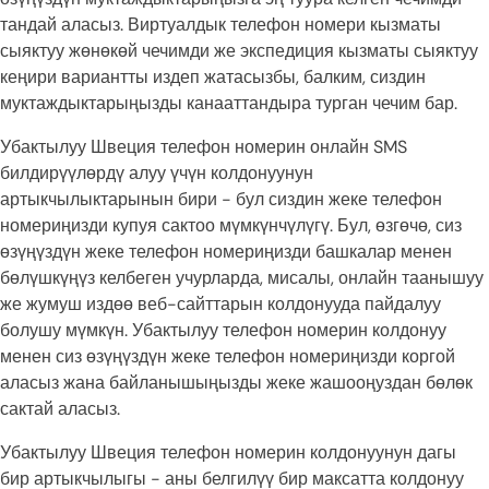
тандай аласыз. Виртуалдык телефон номери кызматы
сыяктуу жөнөкөй чечимди же экспедиция кызматы сыяктуу
кеңири вариантты издеп жатасызбы, балким, сиздин
муктаждыктарыңызды канааттандыра турган чечим бар.
Убактылуу Швеция телефон номерин онлайн SMS
билдирүүлөрдү алуу үчүн колдонуунун
артыкчылыктарынын бири - бул сиздин жеке телефон
номериңизди купуя сактоо мүмкүнчүлүгү. Бул, өзгөчө, сиз
өзүңүздүн жеке телефон номериңизди башкалар менен
бөлүшкүңүз келбеген учурларда, мисалы, онлайн таанышуу
же жумуш издөө веб-сайттарын колдонууда пайдалуу
болушу мүмкүн. Убактылуу телефон номерин колдонуу
менен сиз өзүңүздүн жеке телефон номериңизди коргой
аласыз жана байланышыңызды жеке жашооңуздан бөлөк
сактай аласыз.
Убактылуу Швеция телефон номерин колдонуунун дагы
бир артыкчылыгы - аны белгилүү бир максатта колдонуу