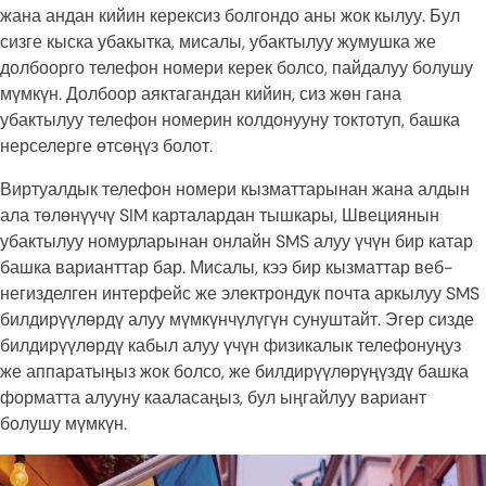
жана андан кийин керексиз болгондо аны жок кылуу. Бул
сизге кыска убакытка, мисалы, убактылуу жумушка же
долбоорго телефон номери керек болсо, пайдалуу болушу
мүмкүн. Долбоор аяктагандан кийин, сиз жөн гана
убактылуу телефон номерин колдонууну токтотуп, башка
нерселерге өтсөңүз болот.
Виртуалдык телефон номери кызматтарынан жана алдын
ала төлөнүүчү SIM карталардан тышкары, Швециянын
убактылуу номурларынан онлайн SMS алуу үчүн бир катар
башка варианттар бар. Мисалы, кээ бир кызматтар веб-
негизделген интерфейс же электрондук почта аркылуу SMS
билдирүүлөрдү алуу мүмкүнчүлүгүн сунуштайт. Эгер сизде
билдирүүлөрдү кабыл алуу үчүн физикалык телефонуңуз
же аппаратыңыз жок болсо, же билдирүүлөрүңүздү башка
форматта алууну кааласаңыз, бул ыңгайлуу вариант
болушу мүмкүн.