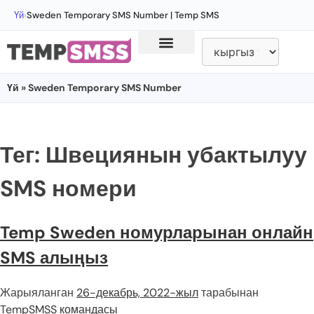
Үй
›
Sweden Temporary SMS Number | Temp SMS
Үй
» Sweden Temporary SMS Number
Тег:
Швециянын убактылуу
SMS номери
Temp Sweden номурларынан онлайн
SMS алыңыз
Жарыяланган
26-декабрь, 2022-жыл
тарабынан
TempSMSS командасы