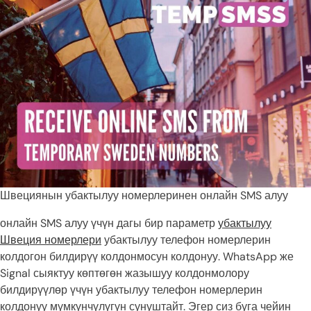
Швециянын убактылуу номерлеринен онлайн SMS алуу
онлайн SMS алуу үчүн дагы бир параметр
убактылуу
Швеция номерлери
убактылуу телефон номерлерин
колдогон билдирүү колдонмосун колдонуу. WhatsApp же
Signal сыяктуу көптөгөн жазышуу колдонмолору
билдирүүлөр үчүн убактылуу телефон номерлерин
колдонуу мүмкүнчүлүгүн сунуштайт. Эгер сиз буга чейин