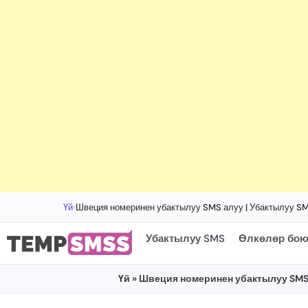
Үй
›
Швеция номеринен убактылуу SMS алуу | Убактылуу S
Убактылуу SMS
Өлкөлөр бою
Үй
» Швеция номеринен убактылуу SMS