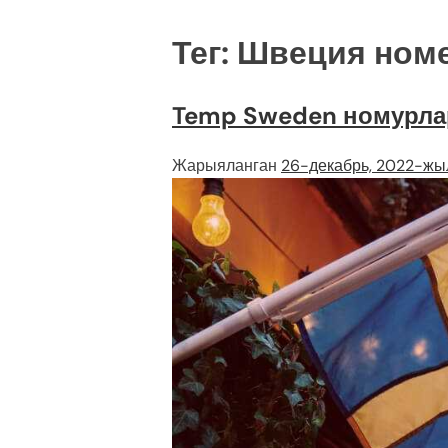
Тег:
Швеция номе
Temp Sweden номурла
Жарыяланган
26-декабрь, 2022-жы