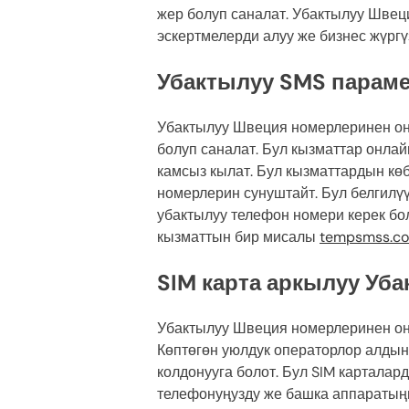
жер болуп саналат. Убактылуу Швеци
эскертмелерди алуу же бизнес жүргү
Убактылуу SMS параме
Убактылуу Швеция номерлеринен он
болуп саналат. Бул кызматтар онла
камсыз кылат. Бул кызматтардын көб
номерлерин сунуштайт. Бул белгилүү
убактылуу телефон номери керек бо
кызматтын бир мисалы
tempsmss.c
SIM карта аркылуу Уба
Убактылуу Швеция номерлеринен онл
Көптөгөн уюлдук операторлор алдын
колдонууга болот. Бул SIM карталар
телефонуңузду же башка аппаратыңы