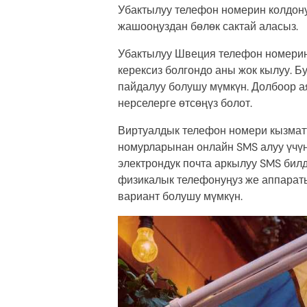
Убактылуу телефон номерин колдон
жашооңуздан бөлөк сактай аласыз.
Убактылуу Швеция телефон номерин 
керексиз болгондо аны жок кылуу. Б
пайдалуу болушу мүмкүн. Долбоор ая
нерселерге өтсөңүз болот.
Виртуалдык телефон номери кызмат
номурларынан онлайн SMS алуу үчүн
электрондук почта аркылуу SMS билд
физикалык телефонуңуз же аппараты
вариант болушу мүмкүн.