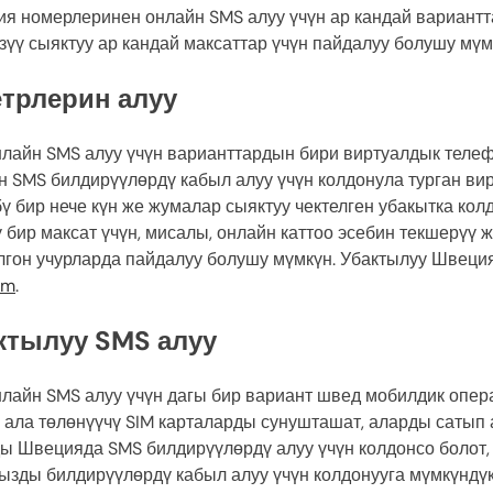
я номерлеринен онлайн SMS алуу үчүн ар кандай вариантта
зүү сыяктуу ар кандай максаттар үчүн пайдалуу болушу мүм
трлерин алуу
лайн SMS алуу үчүн варианттардын бири виртуалдык теле
йн SMS билдирүүлөрдү кабыл алуу үчүн колдонула турган в
ү бир нече күн же жумалар сыяктуу чектелген убакытка кол
 бир максат үчүн, мисалы, онлайн каттоо эсебин текшерүү 
лгон учурларда пайдалуу болушу мүмкүн. Убактылуу Швеци
om
.
ктылуу SMS алуу
айн SMS алуу үчүн дагы бир вариант швед мобилдик опера
 ала төлөнүүчү SIM карталарды сунушташат, аларды сатып 
ды Швецияда SMS билдирүүлөрдү алуу үчүн колдонсо болот,
зды билдирүүлөрдү кабыл алуу үчүн колдонууга мүмкүндүк