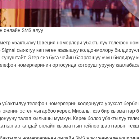
н онлайн SMS алуу
аметр
убактылуу Швеция номерлери
убактылуу телефон ном
 Signal сыяктуу көптөгөн жазышуу колдонмолору билдирүүл
 сунуштайт. Эгер сиз буга чейин баарлашуу үчүн билдирүү
елефон номерлеринин ортосунда которуштурууну каалабаса
р убактылуу телефон номерлерин колдонууга уруксат берб
 экенин эстен чыгарбоо керек. Мисалы, кээ бир кызматтар б
онууну талап кылышы мүмкүн. Керек болсо убактылуу тел
жаткан ар кандай онлайн кызматтын тейлөө шарттарын тек
бактылуу номерлеринен онлайн SMS алуу жөнүндө кошумча