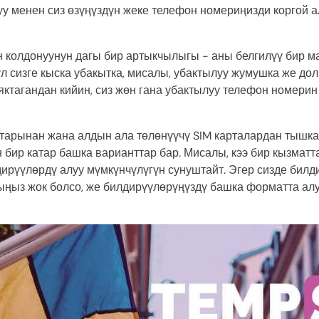
уу менен сиз өзүңүздүн жеке телефон номериңизди коргой
колдонуунун дагы бир артыкчылыгы - аны белгилүү бир ма
ул сизге кыска убакытка, мисалы, убактылуу жумушка же до
ктагандан кийин, сиз жөн гана убактылуу телефон номерин 
тарынан жана алдын ала төлөнүүчү SIM карталардан тышк
 бир катар башка варианттар бар. Мисалы, кээ бир кызмат
ирүүлөрдү алуу мүмкүнчүлүгүн сунуштайт. Эгер сизде билд
ңыз жок болсо, же билдирүүлөрүңүздү башка форматта алу