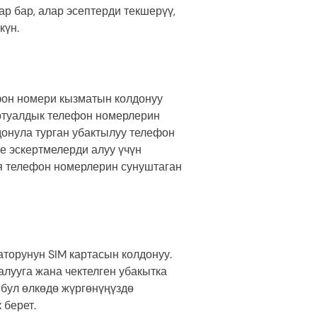
р бар, алар эсептерди текшерүү,
күн.
фон номери кызматын колдонуу
иртуалдык телефон номерлерин
донула турган убактылуу телефон
же эскертмелерди алуу үчүн
я телефон номерлерин сунуштаган
торунун SIM картасын колдонуу.
алууга жана чектелген убакытка
 бул өлкөдө жүргөнүңүздө
 берет.