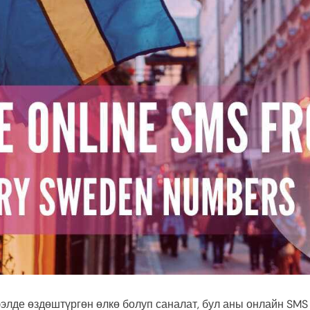
элде өздөштүргөн өлкө болуп саналат, бул аны онлайн SMS