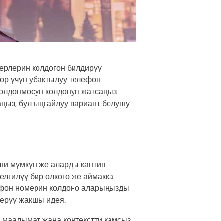
ерлерин колдогон билдирүү
өр үчүн убактылуу телефон
 колдонмосун колдонуп жатсаңыз
ңыз, бул ыңгайлуу вариант болушу
еши мүмкүн же аларды кантип
елгилүү бир өлкөгө же аймакка
ефон номерин колдоно аларыңызды
шерүү жакшы идея.
 маалымат жана контекстти камсыз