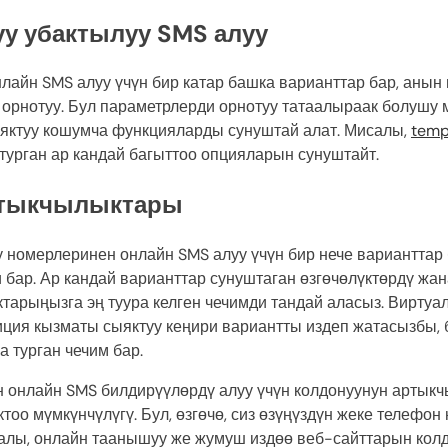
у убактылуу SMS алуу
айн SMS алуу үчүн бир катар башка варианттар бар, анын
 орнотуу. Бул параметрлерди орнотуу татаалыраак болушу 
ыяктуу кошумча функцияларды сунуштай алат. Мисалы,
tem
турган ар кандай багыттоо опцияларын сунуштайт.
ртыкчылыктары
омерлеринен онлайн SMS алуу үчүн бир нече варианттар б
бар. Ар кандай варианттар сунуштаган өзгөчөлүктөрдү жа
ыктарыңызга эң туура келген чечимди тандай аласыз. Вирту
иция кызматы сыяктуу кеңири вариантты издеп жатасызбы, 
 турган чечим бар.
 онлайн SMS билдирүүлөрдү алуу үчүн колдонуунун артыкч
тоо мүмкүнчүлүгү. Бул, өзгөчө, сиз өзүңүздүн жеке телефо
салы, онлайн таанышуу же жумуш издөө веб-сайттарын кол