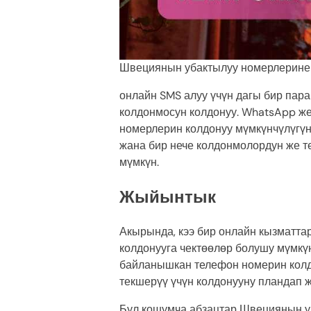
Швециянын убактылуу номерлерине
онлайн SMS алуу үчүн дагы бир пар
колдонмосун колдонуу. WhatsApp же
номерлерин колдонуу мүмкүнчүлүгүн
жана бир нече колдонмолордун же т
мүмкүн.
Жыйынтык
Акырында, кээ бир онлайн кызматта
колдонууга чектөөлөр болушу мүмкүн
байланышкан телефон номерин колд
текшерүү үчүн колдонууну пландап 
Бул кошумча абзацтар Швециянын у