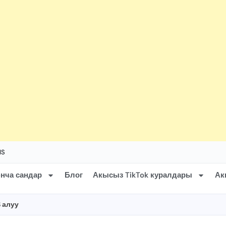
MS
нча сандар
Блог
Акысыз TikTok куралдары
Ак
 алуу