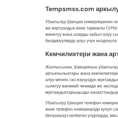
Tempsmss.com аркылу
Убактылуу Швеция номерлеринен онл
же виртуалдык жеке тармакты (VPN)
жөнөтүү жана аларды кабыл алуу с
билдирүүлөрдү алуу үчүн колдонула 
Кемчиликтери жана а
Жалпысынан, Швециянын убактылуу н
артыкчылыктары жана кемчиликтери 
алуу менен, сиз өзүңүздүн муктажд
сыяктуу жөнөкөй чечимди же экспед
муктаждыктарыңызды канааттандыра
Убактылуу Швеция телефон номерин
жеке телефон номериңизди купуя сак
бөлүшкүңүз келбеген учурларда, ми