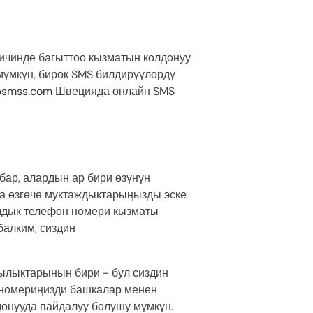
 ичинде багыттоо кызматын колдонуу
мүмкүн, бирок SMS билдирүүлөрдү
psmss.com
Швецияда онлайн SMS
ар, алардын ар бири өзүнүн
на өзгөчө муктаждыктарыңызды эске
алдык телефон номери кызматы
балким, сиздин
ылыктарынын бири - бул сиздин
н номериңизди башкалар менен
донууда пайдалуу болушу мүмкүн.