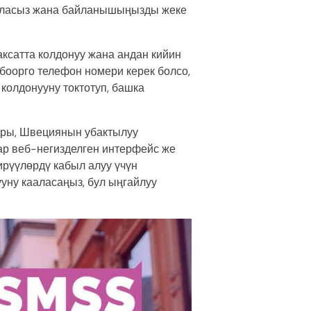
 аласыз жана байланышыңызды жеке
ксатта колдонуу жана андан кийин
лбоорго телефон номери керек болсо,
колдонууну токтотуп, башка
ары, Швециянын убактылуу
тар веб-негизделген интерфейс же
ирүүлөрдү кабыл алуу үчүн
уну кааласаңыз, бул ыңгайлуу