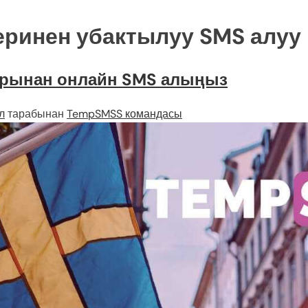
ринен убактылуу SMS алуу
рынан онлайн SMS алыңыз
л
тарабынан
TempSMSS командасы