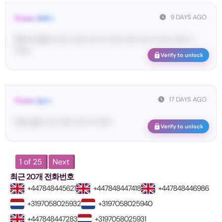
9 DAYS AGO
From: SHE••
[S••••• SH••• •••••• •••••• •••• •• •••••• ••••• •••• •• ••••• •••••• ••
••••••
Verify to unlock
17 DAYS AGO
From: Ips••
Yo•• Ip••• •••• •••••• •••• ••• ••••••
Verify to unlock
1 of 25
Next
최근 20개 전화번호
+447848445621
+447848447418
+447848446986
+3197058025932
+3197058025940
+447848447283
+3197058025931