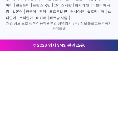
아어
핀란드어
프랑스 국민
그리스 사람
헝가리 인
이탈리아 사
람
일본어
한국어
광택
포르투갈 인
러시아인
슬로베니아
스
페인어
스웨덴어
터키어
베트남 사람
개인 정보 보호 정책
이용약관
부인 성명
임시 SMS 정보
블로그
문의하기
사이트맵
© 2026 임시 SMS, 판권 소유.