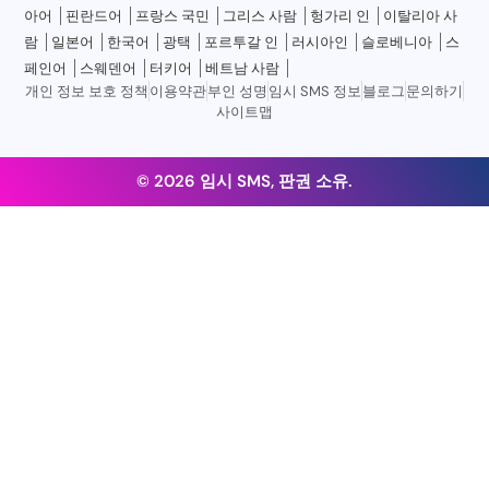
아어
핀란드어
프랑스 국민
그리스 사람
헝가리 인
이탈리아 사
람
일본어
한국어
광택
포르투갈 인
러시아인
슬로베니아
스
페인어
스웨덴어
터키어
베트남 사람
개인 정보 보호 정책
이용약관
부인 성명
임시 SMS 정보
블로그
문의하기
사이트맵
© 2026 임시 SMS, 판권 소유.