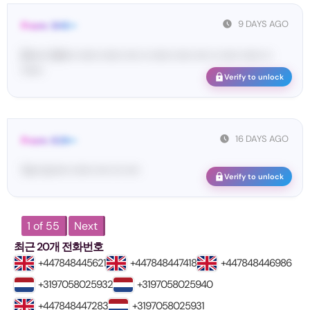
9 DAYS AGO
From: SHE••
[S••••• SH••• •••••• •••••• •••• •• •••••• ••••• •••• •• ••••• •••••• ••
••••••
Verify to unlock
16 DAYS AGO
From: 628••
Yo•• Ic••••• •••••• •••• ••• ••••
Verify to unlock
1 of 55
Next
최근 20개 전화번호
+447848445621
+447848447418
+447848446986
+3197058025932
+3197058025940
+447848447283
+3197058025931