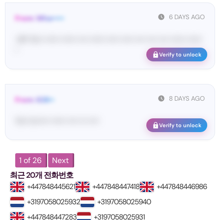
6 DAYS AGO
From: Wha•••••
<#• Yo•• •••••• •••••• •••• •••••• ••••• ••••• •••• •••• •••• •••••• ••••••
•
Verify to unlock
8 DAYS AGO
From: 628••
Yo•• Ic••••• •••••• •••• ••• ••••
Verify to unlock
1 of 26
Next
최근 20개 전화번호
+447848445621
+447848447418
+447848446986
+3197058025932
+3197058025940
+447848447283
+3197058025931