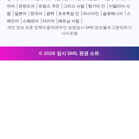
아어
핀란드어
프랑스 국민
그리스 사람
헝가리 인
이탈리아 사
람
일본어
한국어
광택
포르투갈 인
러시아인
슬로베니아
스
페인어
스웨덴어
터키어
베트남 사람
개인 정보 보호 정책
이용약관
부인 성명
임시 SMS 정보
블로그
문의하기
사이트맵
© 2026 임시 SMS, 판권 소유.