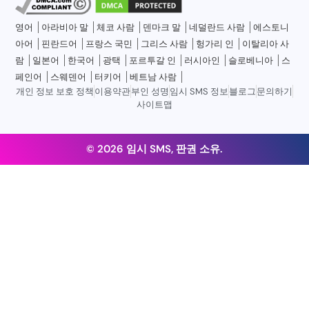
영어
아라비아 말
체코 사람
덴마크 말
네덜란드 사람
에스토니
아어
핀란드어
프랑스 국민
그리스 사람
헝가리 인
이탈리아 사
람
일본어
한국어
광택
포르투갈 인
러시아인
슬로베니아
스
페인어
스웨덴어
터키어
베트남 사람
개인 정보 보호 정책
이용약관
부인 성명
임시 SMS 정보
블로그
문의하기
사이트맵
© 2026 임시 SMS, 판권 소유.