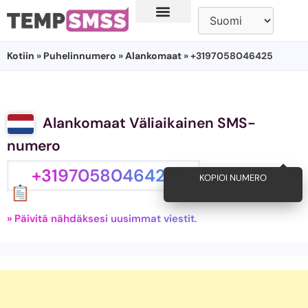
Kotiin
»
Puhelinnumero
»
Alankomaat
» +3197058046425
Alankomaat Väliaikainen SMS-
numero
+3197058046425
KOPIOI NUMERO
» Päivitä nähdäksesi uusimmat viestit.