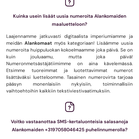
Kuinka usein lisäät uusia numeroita Alankomaiden
maaluetteloon?
Laajennamme jatkuvasti digitaalista imperiumiamme ja
meidän
Alankomaat
myös kategoriaan! Lisäämme uusia
numeroita huippuluokan kokoelmaamme joka päivä. Se on
kuin jouluaamu, mutta joka päivä!
Numeronmetsästäjätiimimme on aina kävelemässä.
Etsimme tuoreimmat ja luotettavimmat numerot
lisättäväksi luetteloomme. Tasainen numerovirta tarjoaa
pääsyn monenlaisiin nykyisiin, toiminnallisiin
vaihtoehtoihin kaikkiin tekstiviestivaatimuksiin.
Voitko vastaanottaa SMS-kertaluonteisia salasanoja
Alankomaiden +3197058046425 puhelinnumerolla?