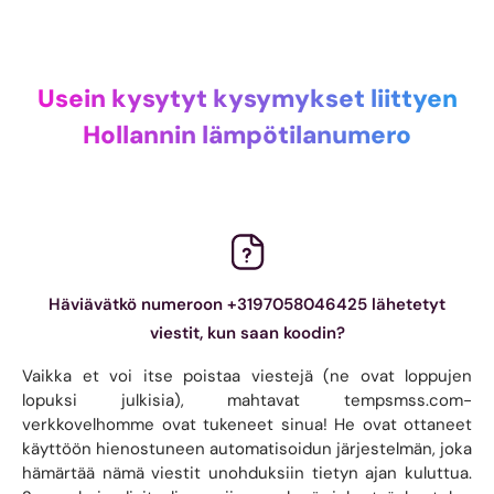
Usein kysytyt kysymykset liittyen
Hollannin lämpötilanumero
Häviävätkö numeroon +3197058046425 lähetetyt
viestit, kun saan koodin?
Vaikka et voi itse poistaa viestejä (ne ovat loppujen
lopuksi julkisia), mahtavat tempsmss.com-
verkkovelhomme ovat tukeneet sinua! He ovat ottaneet
käyttöön hienostuneen automatisoidun järjestelmän, joka
hämärtää nämä viestit unohduksiin tietyn ajan kuluttua.