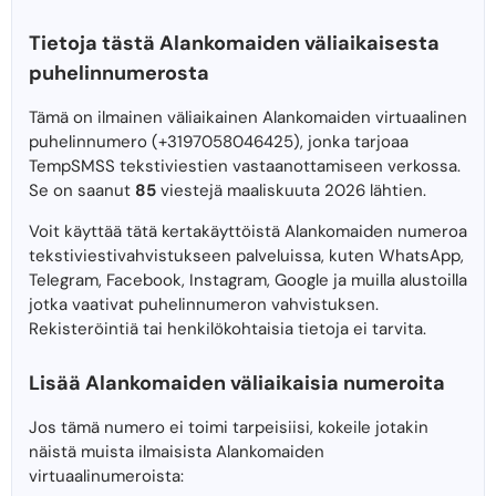
Tietoja tästä Alankomaiden väliaikaisesta
puhelinnumerosta
Tämä on ilmainen väliaikainen Alankomaiden virtuaalinen
puhelinnumero (+3197058046425), jonka tarjoaa
TempSMSS tekstiviestien vastaanottamiseen verkossa.
Se on saanut
85
viestejä maaliskuuta 2026 lähtien.
Voit käyttää tätä kertakäyttöistä Alankomaiden numeroa
tekstiviestivahvistukseen palveluissa, kuten WhatsApp,
Telegram, Facebook, Instagram, Google ja muilla alustoilla
jotka vaativat puhelinnumeron vahvistuksen.
Rekisteröintiä tai henkilökohtaisia ​​tietoja ei tarvita.
Lisää Alankomaiden väliaikaisia ​​numeroita
Jos tämä numero ei toimi tarpeisiisi, kokeile jotakin
näistä muista ilmaisista Alankomaiden
virtuaalinumeroista: