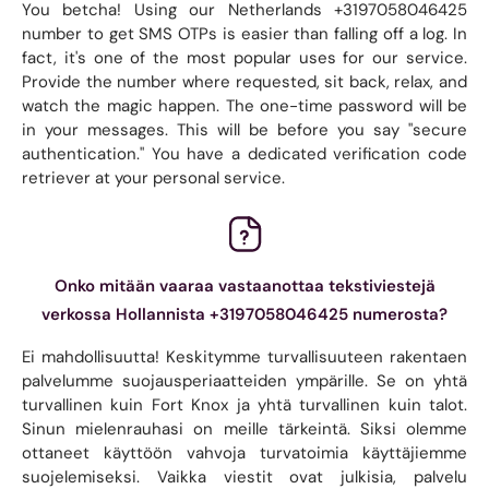
You betcha! Using our Netherlands +3197058046425
number to get SMS OTPs is easier than falling off a log. In
fact, it's one of the most popular uses for our service.
Provide the number where requested, sit back, relax, and
watch the magic happen. The one-time password will be
in your messages. This will be before you say "secure
authentication." You have a dedicated verification code
retriever at your personal service.
Onko mitään vaaraa vastaanottaa tekstiviestejä
verkossa Hollannista +3197058046425 numerosta?
Ei mahdollisuutta! Keskitymme turvallisuuteen rakentaen
palvelumme suojausperiaatteiden ympärille. Se on yhtä
turvallinen kuin Fort Knox ja yhtä turvallinen kuin talot.
Sinun mielenrauhasi on meille tärkeintä. Siksi olemme
ottaneet käyttöön vahvoja turvatoimia käyttäjiemme
suojelemiseksi. Vaikka viestit ovat julkisia, palvelu