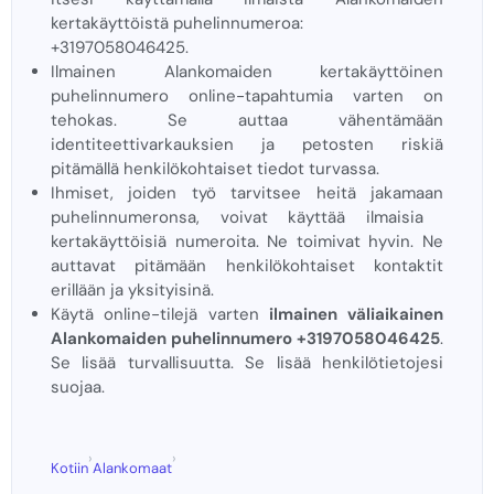
kertakäyttöistä puhelinnumeroa:
+3197058046425.
Ilmainen Alankomaiden kertakäyttöinen
puhelinnumero online-tapahtumia varten on
tehokas. Se auttaa vähentämään
identiteettivarkauksien ja petosten riskiä
pitämällä henkilökohtaiset tiedot turvassa.
Ihmiset, joiden työ tarvitsee heitä jakamaan
puhelinnumeronsa, voivat käyttää ilmaisia ​​
kertakäyttöisiä numeroita. Ne toimivat hyvin. Ne
auttavat pitämään henkilökohtaiset kontaktit
erillään ja yksityisinä.
Käytä online-tilejä varten
ilmainen väliaikainen
Alankomaiden puhelinnumero +3197058046425
.
Se lisää turvallisuutta. Se lisää henkilötietojesi
suojaa.
›
›
Kotiin
Alankomaat