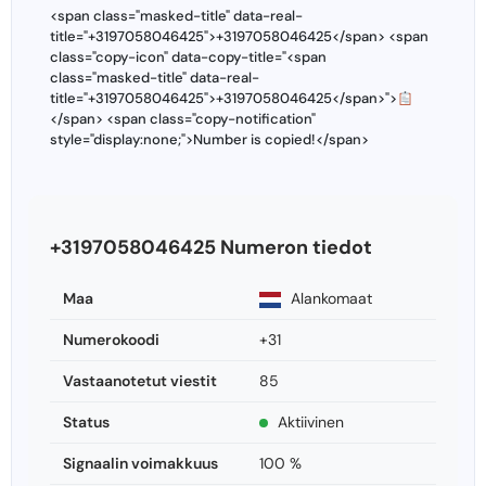
<span class="masked-title" data-real-
title="+3197058046425">+3197058046425</span> <span
class="copy-icon" data-copy-title="<span
class="masked-title" data-real-
title="+3197058046425">+3197058046425</span>">
</span> <span class="copy-notification"
style="display:none;">Number is copied!</span>
+3197058046425 Numeron tiedot
Maa
Alankomaat
Numerokoodi
+31
Vastaanotetut viestit
85
Status
Aktiivinen
Signaalin voimakkuus
100 %