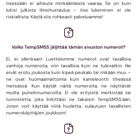
itsessään ei aiheuta minkäänlaista vaaraa. Se on kuin
lukisi julkista ilmoitustaulua – itse lukeminen ei ole
riskialtista. Käytä siis rohkeasti palveluamme!
Voiko TempSMSS jäljittää tämän sivuston numerot?
Ei, ei ollenkaan! Luettelomme numerot ovat tavallisia
vanhoja numeroita, niin tavallisia kuin ne tulevatkin. Ne
eivät erotu joukosta kuin kipeä peukalo tai mikään muu –
ne ovat huomaamattomia kuin kameleontti tiheässä
metsässä. Kun käytät näitä numeroita, ne näyttävät
muilta puhelinnumeroilta. Ei ole erityistä merkintää tai
tunnistetta, joka linkittäisi ne takaisin TempSMSS:ään.
Joten voit käyttää niitä huoletta, sulautuen tavallisten
numerokäyttäjien joukkoon!