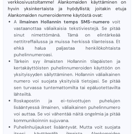
verkkosivustoltamme! Alankomaiden käyttäminen on
hyvin yksinkertaista ja hyödyllistä; joitakin etuja
Alankomaiden numeroidemme käytöstä ovat:
A
ilmainen Hollannin temps SMS-numero
voit
vastaanottaa väliaikaisia ​​tekstiviestejä. Se pitää
sinut nimettömänä. Tämä on elintärkeää
nettitreffailussa ja muissa herkissä tilanteissa. Et
ehkä halua paljastaa henkilökohtaista
puhelinnumeroasi.
Tärkein syy ilmaisten Hollannin tilapäisten ja
kertakäyttöisten puhelinnumeroiden käyttöön on
yksityisyyden säilyttäminen. Hollannin väliaikainen
numero voi suojata yksityisiä tietojasi. Se pitää
sen turvassa tuntemattomilta tai epäluotettavilta
lähteiltä.
Roskapostin ja ei-toivottujen puhelujen
lisääntyessä ilmainen, väliaikainen puhelinnumero
voi auttaa. Se voi vähentää näitä ongelmia ja pitää
kommunikoinnin sujuvana.
Puhelinhuijaukset lisääntyvät. Mutta voit suojata
itsesi käyttämällä ilmaista Alankomaiden