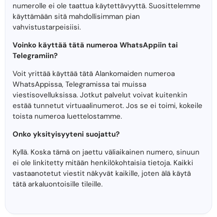
numerolle ei ole taattua käytettävyyttä. Suosittelemme
käyttämään sitä mahdollisimman pian
vahvistustarpeisiisi.
Voinko käyttää tätä numeroa WhatsAppiin tai
Telegramiin?
Voit yrittää käyttää tätä Alankomaiden numeroa
WhatsAppissa, Telegramissa tai muissa
viestisovelluksissa. Jotkut palvelut voivat kuitenkin
estää tunnetut virtuaalinumerot. Jos se ei toimi, kokeile
toista numeroa luettelostamme.
Onko yksityisyyteni suojattu?
Kyllä. Koska tämä on jaettu väliaikainen numero, sinuun
ei ole linkitetty mitään henkilökohtaisia ​​tietoja. Kaikki
vastaanotetut viestit näkyvät kaikille, joten älä käytä
tätä arkaluontoisille tileille.