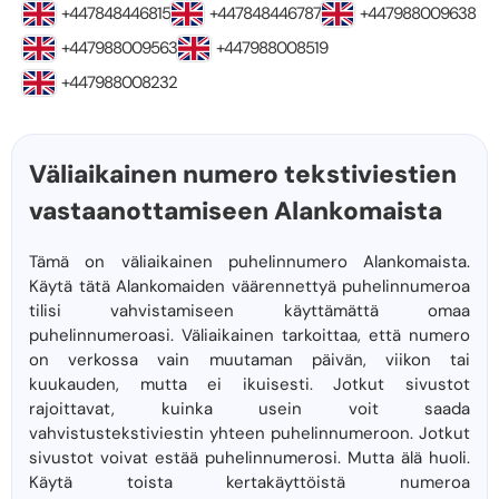
+447848446815
+447848446787
+447988009638
+447988009563
+447988008519
+447988008232
Väliaikainen numero tekstiviestien
vastaanottamiseen Alankomaista
Tämä on väliaikainen puhelinnumero Alankomaista.
Käytä tätä Alankomaiden väärennettyä puhelinnumeroa
tilisi vahvistamiseen käyttämättä omaa
puhelinnumeroasi. Väliaikainen tarkoittaa, että numero
on verkossa vain muutaman päivän, viikon tai
kuukauden, mutta ei ikuisesti. Jotkut sivustot
rajoittavat, kuinka usein voit saada
vahvistustekstiviestin yhteen puhelinnumeroon. Jotkut
sivustot voivat estää puhelinnumerosi. Mutta älä huoli.
Käytä toista kertakäyttöistä numeroa