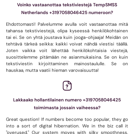
Voinko vastaanottaa tekstiviestejä TempSMSS
Netherlands +3197058046425 numeroon?
Ehdottomasti! Palvelumme avulla voit vastaanottaa mitä
tahansa tekstiviestejä, olipa kyseessä henkilökohtainen
tai ei. Se on yhtä joustava kuin jooga-ohjaaja! Meidän on
tehtävä tärkeä seikka: kaikki voivat nähdä viestisi täällä.
Joten vaikka voit lähettää henkilökohtaisia ​​viestejä,
suosittelemme pitämään ne asianmukaisina. Se on kuin
tekstiviestin kirjoittaminen mainostaululle. Se on
hauskaa, mutta vaatii hieman varovaisuutta!
Lakkaako hollantilainen numero +3197058046425
toimimasta jossain vaiheessa?
Great question! If numbers become too popular, they go
into a sort of digital hibernation. We in the biz call it
"overused." Our system moves with silky smoothness.