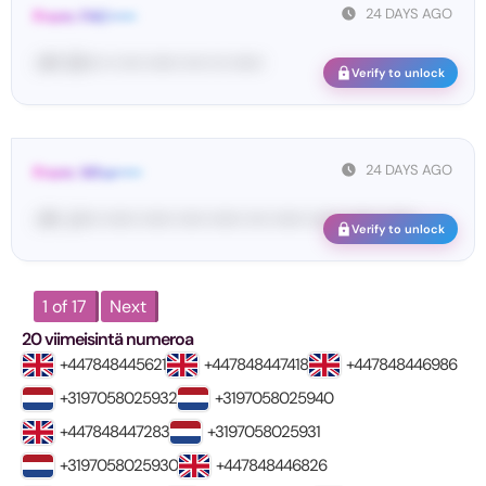
24 DAYS AGO
From: FAC•••••
<#• 32••• •• •••• •••••• •••• ••• ••••••
Verify to unlock
24 DAYS AGO
From: Wha•••••
<#• ك•••• •••••• •••••• ••••• •••••• •••• •••••• •••••• •••••• ••••••
Verify to unlock
1 of 17
Next
20 viimeisintä numeroa
+447848445621
+447848447418
+447848446986
+3197058025932
+3197058025940
+447848447283
+3197058025931
+3197058025930
+447848446826