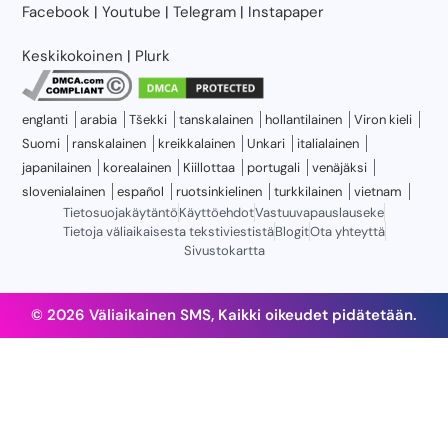
Facebook
|
Youtube
|
Telegram
|
Instapaper
Keskikokoinen
|
Plurk
englanti
arabia
Tšekki
tanskalainen
hollantilainen
Viron kieli
Suomi
ranskalainen
kreikkalainen
Unkari
italialainen
japanilainen
korealainen
Kiillottaa
portugali
venäjäksi
slovenialainen
español
ruotsinkielinen
turkkilainen
vietnam
Tietosuojakäytäntö
Käyttöehdot
Vastuuvapauslauseke
Tietoja väliaikaisesta tekstiviestistä
Blogit
Ota yhteyttä
Sivustokartta
© 2026 Väliaikainen SMS, Kaikki oikeudet pidätetään.