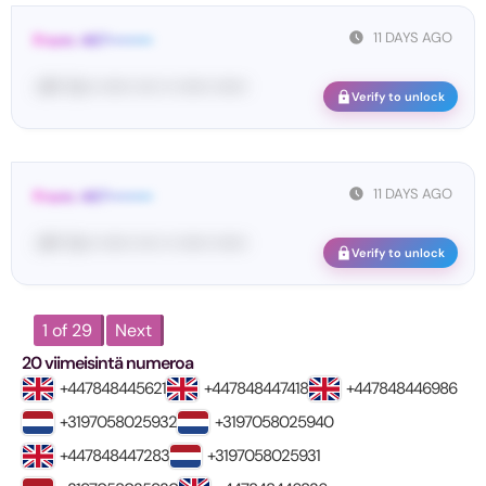
11 DAYS AGO
From: 467••••••••
<#• Yo•• •••••• •••• •• •••••• ••••••
Verify to unlock
11 DAYS AGO
From: 467••••••••
<#• Yo•• •••••• •••• •• •••••• ••••••
Verify to unlock
1 of 29
Next
20 viimeisintä numeroa
+447848445621
+447848447418
+447848446986
+3197058025932
+3197058025940
+447848447283
+3197058025931