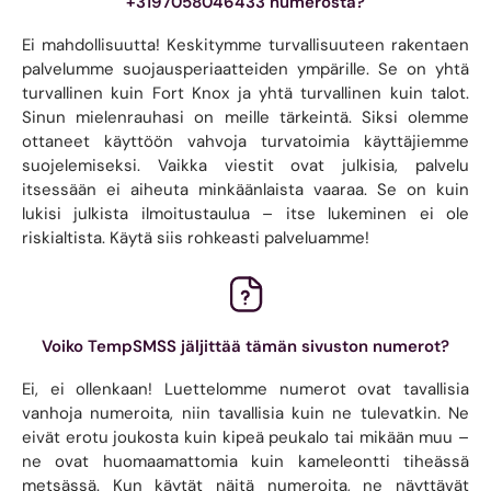
+3197058046433 numerosta?
Ei mahdollisuutta! Keskitymme turvallisuuteen rakentaen
palvelumme suojausperiaatteiden ympärille. Se on yhtä
turvallinen kuin Fort Knox ja yhtä turvallinen kuin talot.
Sinun mielenrauhasi on meille tärkeintä. Siksi olemme
ottaneet käyttöön vahvoja turvatoimia käyttäjiemme
suojelemiseksi. Vaikka viestit ovat julkisia, palvelu
itsessään ei aiheuta minkäänlaista vaaraa. Se on kuin
lukisi julkista ilmoitustaulua – itse lukeminen ei ole
riskialtista. Käytä siis rohkeasti palveluamme!
Voiko TempSMSS jäljittää tämän sivuston numerot?
Ei, ei ollenkaan! Luettelomme numerot ovat tavallisia
vanhoja numeroita, niin tavallisia kuin ne tulevatkin. Ne
eivät erotu joukosta kuin kipeä peukalo tai mikään muu –
ne ovat huomaamattomia kuin kameleontti tiheässä
metsässä. Kun käytät näitä numeroita, ne näyttävät