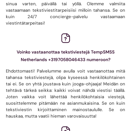
sinua varten, päivällä tai yöllä. Olemme valmiita
vastaamaan tekstiviestitarpeisiisi milloin tahansa. Se on
kuin 24/7 concierge-palvelu vastaamaan
viestintätarpeitasi!
Voinko vastaanottaa tekstiviestejä TempSMSS
Netherlands +3197058046433 numeroon?
Ehdottomasti! Palvelumme avulla voit vastaanottaa mitä
tahansa tekstiviestejä, olipa kyseessä henkilökohtainen
tai ei. Se on yhtä joustava kuin jooga-ohjaaja! Meidän on
tehtävä tärkeä seikka: kaikki voivat nähdä viestisi täällä.
Joten vaikka voit lähettää henkilökohtaisia ​​viestejä,
suosittelemme pitämään ne asianmukaisina. Se on kuin
tekstiviestin kirjoittaminen mainostaululle. Se on
hauskaa, mutta vaatii hieman varovaisuutta!