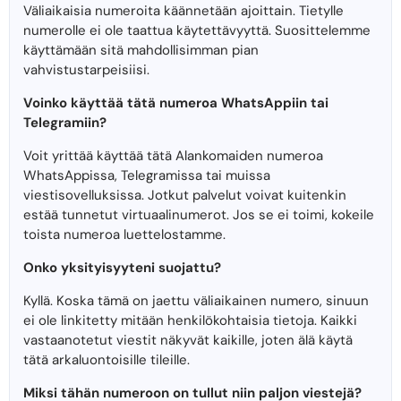
Väliaikaisia ​​numeroita käännetään ajoittain. Tietylle
numerolle ei ole taattua käytettävyyttä. Suosittelemme
käyttämään sitä mahdollisimman pian
vahvistustarpeisiisi.
Voinko käyttää tätä numeroa WhatsAppiin tai
Telegramiin?
Voit yrittää käyttää tätä Alankomaiden numeroa
WhatsAppissa, Telegramissa tai muissa
viestisovelluksissa. Jotkut palvelut voivat kuitenkin
estää tunnetut virtuaalinumerot. Jos se ei toimi, kokeile
toista numeroa luettelostamme.
Onko yksityisyyteni suojattu?
Kyllä. Koska tämä on jaettu väliaikainen numero, sinuun
ei ole linkitetty mitään henkilökohtaisia ​​tietoja. Kaikki
vastaanotetut viestit näkyvät kaikille, joten älä käytä
tätä arkaluontoisille tileille.
Miksi tähän numeroon on tullut niin paljon viestejä?