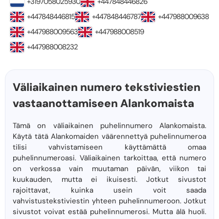
+3197058025930
+447848446826
+447848446815
+447848446787
+447988009638
+447988009563
+447988008519
+447988008232
Väliaikainen numero tekstiviestien
vastaanottamiseen Alankomaista
Tämä on väliaikainen puhelinnumero Alankomaista.
Käytä tätä Alankomaiden väärennettyä puhelinnumeroa
tilisi vahvistamiseen käyttämättä omaa
puhelinnumeroasi. Väliaikainen tarkoittaa, että numero
on verkossa vain muutaman päivän, viikon tai
kuukauden, mutta ei ikuisesti. Jotkut sivustot
rajoittavat, kuinka usein voit saada
vahvistustekstiviestin yhteen puhelinnumeroon. Jotkut
sivustot voivat estää puhelinnumerosi. Mutta älä huoli.