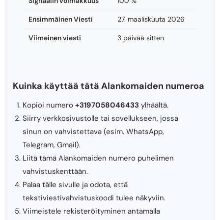
Signaalin voimakkuus
100 %
Ensimmäinen Viesti
27. maaliskuuta 2026
Viimeinen viesti
3 päivää sitten
Kuinka käyttää tätä Alankomaiden numeroa
Kopioi numero
+3197058046433
ylhäältä.
Siirry verkkosivustolle tai sovellukseen, jossa
sinun on vahvistettava (esim. WhatsApp,
Telegram, Gmail).
Liitä tämä Alankomaiden numero puhelimen
vahvistuskenttään.
Palaa tälle sivulle ja odota, että
tekstiviestivahvistuskoodi tulee näkyviin.
Viimeistele rekisteröityminen antamalla