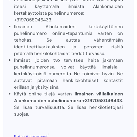
itsesi käyttämällä ilmaista Alankomaiden
kertakäyttöistä puhelinnumeroa:
+3197058046433.
Ilmainen Alankomaiden kertakäyttöinen
puhelinnumero online-tapahtumia varten on
tehokas. Se auttaa vähentämään
identiteettivarkauksien ja petosten riskiä
pitämällä henkilökohtaiset tiedot turvassa.
Ihmiset, joiden työ tarvitsee heitä jakamaan
puhelinnumeronsa, voivat käyttää ilmaisia ​​
kertakäyttöisiä numeroita. Ne toimivat hyvin. Ne
auttavat pitämään henkilökohtaiset kontaktit
erillään ja yksityisinä.
Käytä online-tilejä varten
ilmainen väliaikainen
Alankomaiden puhelinnumero +3197058046433
.
Se lisää turvallisuutta. Se lisää henkilötietojesi
suojaa.
›
›
Kotiin
Alankomaat