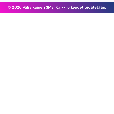
© 2026 Väliaikainen SMS, Kaikki oikeudet pidätetään.