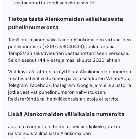
vastaanotettu koodi vahvistussivulle.
Tietoja tästä Alankomaiden väliaikaisesta
puhelinnumerosta
Tämä on ilmainen väliaikainen Alankomaiden virtuaalinen
puhelinnumero (+3197058046433), jonka tarjoaa
TempSMSS tekstiviestien vastaanottamiseen verkossa.
Se on saanut
144
viestejä maaliskuuta 2026 lähtien.
Voit käyttää tätä kertakäyttöistä Alankomaiden numeroa
tekstiviestivahvistukseen palveluissa, kuten WhatsApp,
Telegram, Facebook, Instagram, Google ja muilla alustoilla
jotka vaativat puhelinnumeron vahvistuksen.
Rekisteröintiä tai henkilökohtaisia ​​tietoja ei tarvita.
Lisää Alankomaiden väliaikaisia ​​numeroita
Jos tämä numero ei toimi tarpeisiisi, kokeile jotakin
näistä muista ilmaisista Alankomaiden