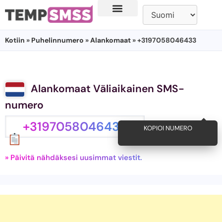
Kotiin
»
Puhelinnumero
»
Alankomaat
» +3197058046433
Alankomaat Väliaikainen SMS-
numero
+3197058046433
KOPIOI NUMERO
» Päivitä nähdäksesi uusimmat viestit.