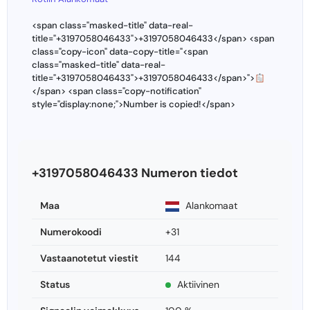
<span class="masked-title" data-real-
title="+3197058046433">+3197058046433</span> <span
class="copy-icon" data-copy-title="<span
class="masked-title" data-real-
title="+3197058046433">+3197058046433</span>">
</span> <span class="copy-notification"
style="display:none;">Number is copied!</span>
+3197058046433 Numeron tiedot
Maa
Alankomaat
Numerokoodi
+31
Vastaanotetut viestit
144
Status
Aktiivinen