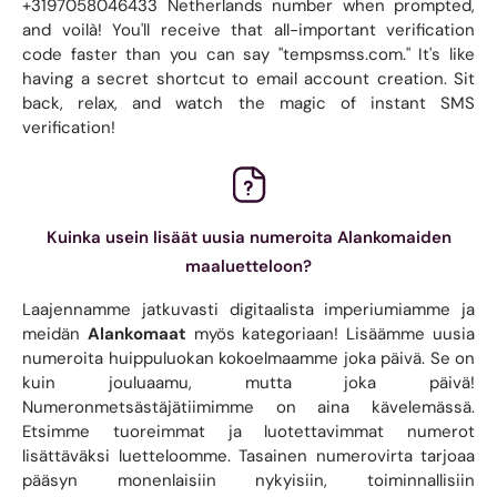
+3197058046433 Netherlands number when prompted,
and voilà! You'll receive that all-important verification
code faster than you can say "tempsmss.com." It's like
having a secret shortcut to email account creation. Sit
back, relax, and watch the magic of instant SMS
verification!
Kuinka usein lisäät uusia numeroita Alankomaiden
maaluetteloon?
Laajennamme jatkuvasti digitaalista imperiumiamme ja
meidän
Alankomaat
myös kategoriaan! Lisäämme uusia
numeroita huippuluokan kokoelmaamme joka päivä. Se on
kuin jouluaamu, mutta joka päivä!
Numeronmetsästäjätiimimme on aina kävelemässä.
Etsimme tuoreimmat ja luotettavimmat numerot
lisättäväksi luetteloomme. Tasainen numerovirta tarjoaa
pääsyn monenlaisiin nykyisiin, toiminnallisiin