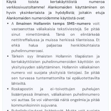
Käytä toista kertakäyttöistä numeroa
verkkosivustoltamme! Alankomaiden käyttäminen on
hyvin yksinkertaista ja hyödyllistä; joitakin etuja
Alankomaiden numeroidemme käytöstä ovat:
A
ilmainen Hollannin temps SMS-numero
voit
vastaanottaa väliaikaisia ​​tekstiviestejä. Se pitää
sinut nimettömänä. Tämä on elintärkeää
nettitreffailussa ja muissa herkissä tilanteissa. Et
ehkä halua paljastaa henkilökohtaista
puhelinnumeroasi.
Tärkein syy ilmaisten Hollannin tilapäisten ja
kertakäyttöisten puhelinnumeroiden käyttöön on
yksityisyyden säilyttäminen. Hollannin väliaikainen
numero voi suojata yksityisiä tietojasi. Se pitää
sen turvassa tuntemattomilta tai epäluotettavilta
lähteiltä.
Roskapostin ja ei-toivottujen puhelujen
lisääntyessä ilmainen, väliaikainen puhelinnumero
voi auttaa. Se voi vähentää näitä ongelmia ja pitää
kommunikoinnin sujuvana.
Puhelinhuijaukset lisääntyvät. Mutta voit suojata