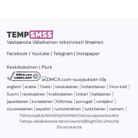
Vastaanota
Väliaikainen tekstiviesti
Ilmainen.
Facebook
|
Youtube
|
Telegram
|
Instapaper
Keskikokoinen
|
Plurk
englanti
arabia
Tšekki
tanskalainen
hollantilainen
Viron kieli
Suomi
ranskalainen
kreikkalainen
Unkari
italialainen
japanilainen
korealainen
Kiillottaa
portugali
venäjäksi
slovenialainen
español
ruotsinkielinen
turkkilainen
vietnam
Tietosuojakäytäntö
Käyttöehdot
Vastuuvapauslauseke
Tietoja väliaikaisesta tekstiviestistä
Blogit
Ota yhteyttä
Sivustokartta