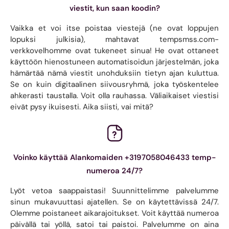
viestit, kun saan koodin?
Vaikka et voi itse poistaa viestejä (ne ovat loppujen
lopuksi julkisia), mahtavat tempsmss.com-
verkkovelhomme ovat tukeneet sinua! He ovat ottaneet
käyttöön hienostuneen automatisoidun järjestelmän, joka
hämärtää nämä viestit unohduksiin tietyn ajan kuluttua.
Se on kuin digitaalinen siivousryhmä, joka työskentelee
ahkerasti taustalla. Voit olla rauhassa. Väliaikaiset viestisi
eivät pysy ikuisesti. Aika siisti, vai mitä?
Voinko käyttää Alankomaiden +3197058046433 temp-
numeroa 24/7?
Lyöt vetoa saappaistasi! Suunnittelimme palvelumme
sinun mukavuuttasi ajatellen. Se on käytettävissä 24/7.
Olemme poistaneet aikarajoitukset. Voit käyttää numeroa
päivällä tai yöllä, satoi tai paistoi. Palvelumme on aina