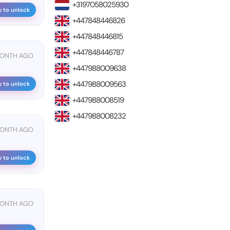
+3197058025930
y to unlock
+447848446826
+447848446815
+447848446787
MONTH AGO
+447988009638
+447988009563
y to unlock
+447988008519
+447988008232
MONTH AGO
y to unlock
MONTH AGO