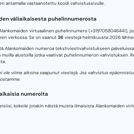
en antamalla vastaanotettu koodi vahvistussivulle.
den väliaikaisesta puhelinnumerosta
n Alankomaiden virtuaalinen puhelinnumero (+3197058046441), 
seen verkossa. Se on saanut
36
viestejä helmikuusta 2026 lähtie
istä Alankomaiden numeroa tekstiviestivahvistukseen palveluiss
 muilla alustoilla jotka vaativat puhelinnumeron vahvistuksen. Re
ita.
le viime aikoina saapunut viestejä. Jos vahvistus epäonnistuu, 
lostamme.
ikaisia ​​numeroita
siisi, kokeile jotakin näistä muista ilmaisista Alankomaiden vir