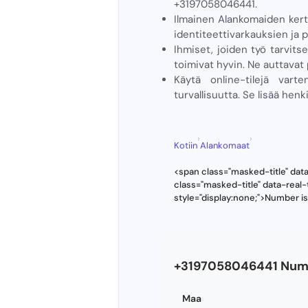
+3197058046441.
Ilmainen Alankomaiden ker
identiteettivarkauksien ja p
Ihmiset, joiden työ tarvits
toimivat hyvin. Ne auttavat 
Käytä online-tilejä var
turvallisuutta. Se lisää henk
›
›
Kotiin
Alankomaat
<span class="masked-title" da
class="masked-title" data-rea
style="display:none;">Number i
+3197058046441 Nume
Maa