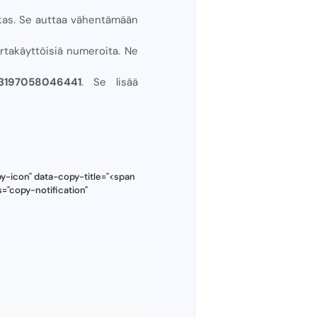
kas. Se auttaa vähentämään
ertakäyttöisiä numeroita. Ne
+3197058046441
. Se lisää
y-icon" data-copy-title="<span
="copy-notification"