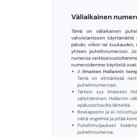
Väliaikainen numer
Tämä on väliaikainen puhel
vahvistamiseen käyttämättä 
päivän, viikon tai kuukauden, 
yhteen puhelinnumeroon. Jotk
numeroa verkkosivustoltamme! 
numeroidemme käytöstä ovat:
A
ilmainen Hollannin te
Tämä on elintärkeää netti
puhelinnumeroasi.
Tärkein syy ilmaisten Ho
säilyttäminen. Hollannin vä
epäluotettavilta lähteiltä.
Roskapostin ja ei-toivottuj
näitä ongelmia ja pitää kom
Puhelinhuijaukset lisään
puhelinnumeroa: