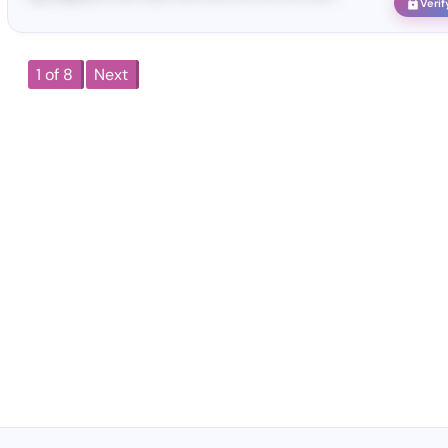
Verif
1 of 8
Next