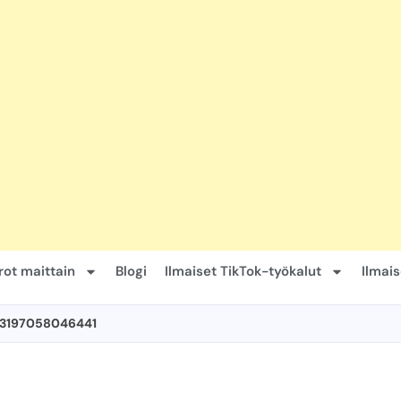
ot maittain
Blogi
Ilmaiset TikTok-työkalut
Ilmai
+3197058046441