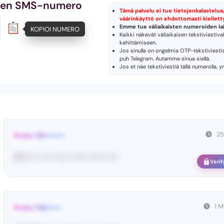
inen SMS-numero
Tämä palvelu ei tue tietojenkalastelua,
väärinkäyttö on ehdottomasti kiellett
Emme tue väliaikaisten numeroiden lai
KOPIOI NUMERO
Kaikki näkevät väliaikaisen tekstiviestiv
kehittämiseen.
.
Jos sinulla on ongelmia OTP-tekstiviesti
puh
Telegram
. Autamme sinua siellä.
Jos et näe tekstiviestiä tällä numerolla, y
25
From: 121••••••••
80•••• •• •••• •••••• •••••• •••••• •••••
Verif
1 
From: FAC•••••