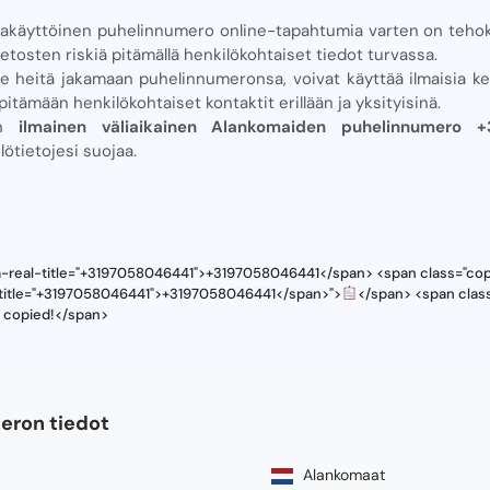
takäyttöinen puhelinnumero online-tapahtumia varten on teho
etosten riskiä pitämällä henkilökohtaiset tiedot turvassa.
ee heitä jakamaan puhelinnumeronsa, voivat käyttää ilmaisia ​​k
pitämään henkilökohtaiset kontaktit erillään ja yksityisinä.
ten
ilmainen väliaikainen Alankomaiden puhelinnumero 
ilötietojesi suojaa.
ta-real-title="+3197058046441">+3197058046441</span> <span class="cop
l-title="+3197058046441">+3197058046441</span>">
</span> <span class
s copied!</span>
ron tiedot
Alankomaat