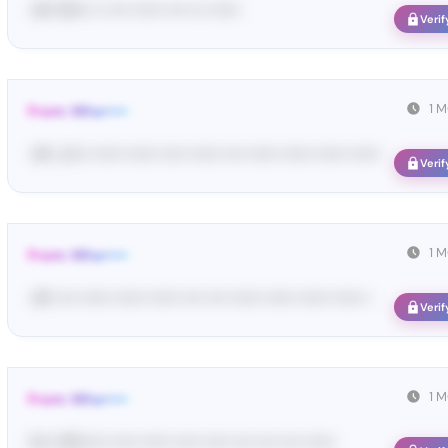
<#• 05••• •• •••• •••••• •••• ••• ••••••
Verif
1 
From: Wha•••••
<#• ك•••• •••••• •••••• ••••• •••••• •••• •••••• •••••• •••••• ••••••
Verif
1 
From: Wha•••••
<#• •••• •••••• •••••• •••••• •••• •••• •••••• •••••• •••••• •••••• •
Verif
1 
From: Wha•••••
Yo•• Wh••••• ••••• •••••• ••••• ••••• •••• •••• •••• ••••••