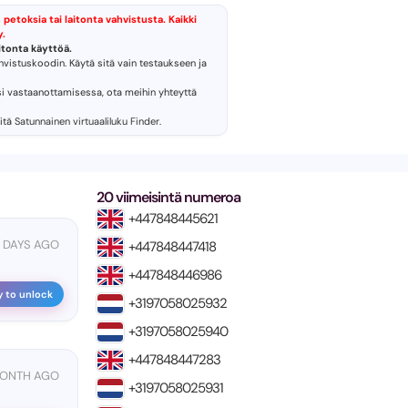
 petoksia tai laitonta vahvistusta. Kaikki
y.
tonta käyttöä.
ahvistuskoodin. Käytä sitä vain testaukseen ja
si vastaanottamisessa, ota meihin yhteyttä
ritä
Satunnainen virtuaaliluku Finder
.
20 viimeisintä numeroa
+447848445621
 DAYS AGO
+447848447418
+447848446986
y to unlock
+3197058025932
+3197058025940
+447848447283
MONTH AGO
+3197058025931