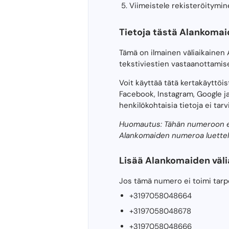
Viimeistele rekisteröitymin
Tietoja tästä Alankomai
Tämä on ilmainen väliaikaine
tekstiviestien vastaanottami
Voit käyttää tätä kertakäyttö
Facebook, Instagram, Google ja
henkilökohtaisia ​​tietoja ei tarv
Huomautus: Tähän numeroon ei o
Alankomaiden numeroa luette
Lisää Alankomaiden välia
Jos tämä numero ei toimi tarpei
+3197058048664
+3197058048678
+3197058048666