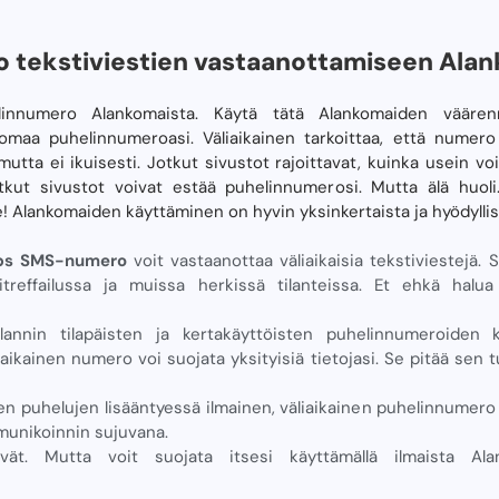
o tekstiviestien vastaanottamiseen Ala
innumero Alankomaista. Käytä tätä Alankomaiden väärenn
omaa puhelinnumeroasi. Väliaikainen tarkoittaa, että nume
mutta ei ikuisesti. Jotkut sivustot rajoittavat, kuinka usein vo
ut sivustot voivat estää puhelinnumerosi. Mutta älä huoli.
Alankomaiden käyttäminen on hyvin yksinkertaista ja hyödyllist
mps SMS-numero
voit vastaanottaa väliaikaisia ​​tekstiviestejä.
treffailussa ja muissa herkissä tilanteissa. Et ehkä halua 
llannin tilapäisten ja kertakäyttöisten puhelinnumeroiden 
liaikainen numero voi suojata yksityisiä tietojasi. Se pitää sen 
en puhelujen lisääntyessä ilmainen, väliaikainen puhelinnumero
munikoinnin sujuvana.
tyvät. Mutta voit suojata itsesi käyttämällä ilmaista Ala