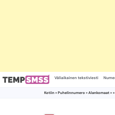
Väliaikainen tekstiviesti
Numer
Kotiin
»
Puhelinnumero
»
Alankomaat
» 