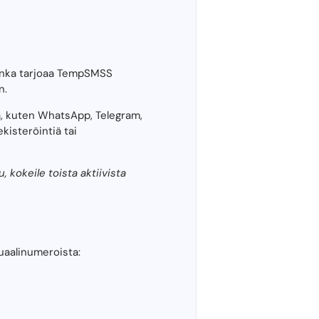
jonka tarjoaa TempSMSS
n.
a, kuten WhatsApp, Telegram,
kisteröintiä tai
kokeile toista aktiivista
tuaalinumeroista: