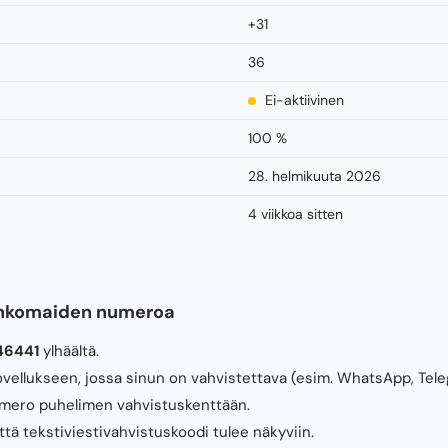
+31
36
Ei-aktiivinen
100 %
28. helmikuuta 2026
4 viikkoa sitten
ankomaiden numeroa
46441
ylhäältä.
sovellukseen, jossa sinun on vahvistettava (esim. WhatsApp, Tele
umero puhelimen vahvistuskenttään.
 että tekstiviestivahvistuskoodi tulee näkyviin.