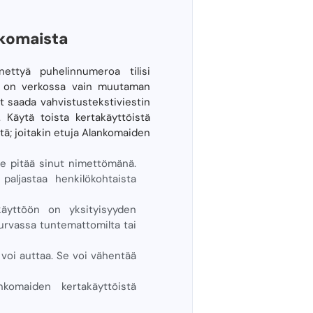
nkomaista
ettyä puhelinnumeroa tilisi
ro on verkossa vain muutaman
it saada vahvistustekstiviestin
 Käytä toista kertakäyttöistä
ä; joitakin etuja Alankomaiden
 Se pitää sinut nimettömänä.
paljastaa henkilökohtaista
käyttöön on yksityisyyden
turvassa tuntemattomilta tai
 voi auttaa. Se voi vähentää
nkomaiden kertakäyttöistä