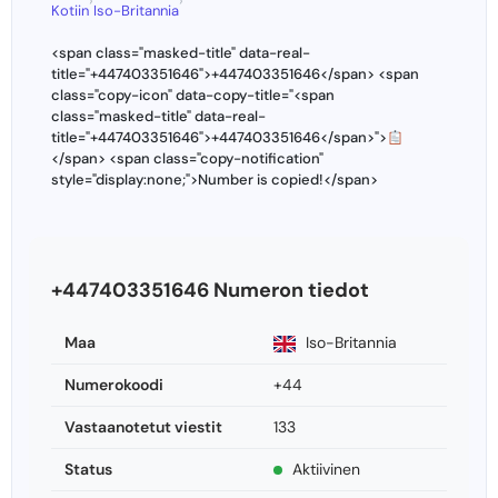
›
›
Kotiin
Iso-Britannia
<span class="masked-title" data-real-
title="+447403351646">+447403351646</span> <span
class="copy-icon" data-copy-title="<span
class="masked-title" data-real-
title="+447403351646">+447403351646</span>">
</span> <span class="copy-notification"
style="display:none;">Number is copied!</span>
+447403351646 Numeron tiedot
Maa
Iso-Britannia
Numerokoodi
+44
Vastaanotetut viestit
133
Status
Aktiivinen