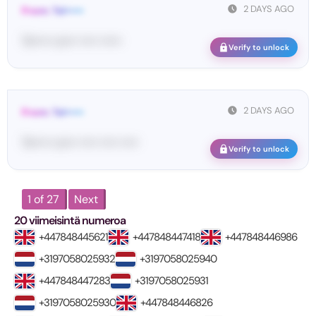
2 DAYS AGO
From: Tel•••••
Te••••• co••• ••••• ••••••
Verify to unlock
2 DAYS AGO
From: Tel•••••
Te••••• co••• ••••• ••••• •••••
Verify to unlock
1 of 27
Next
20 viimeisintä numeroa
+447848445621
+447848447418
+447848446986
+3197058025932
+3197058025940
+447848447283
+3197058025931
+3197058025930
+447848446826