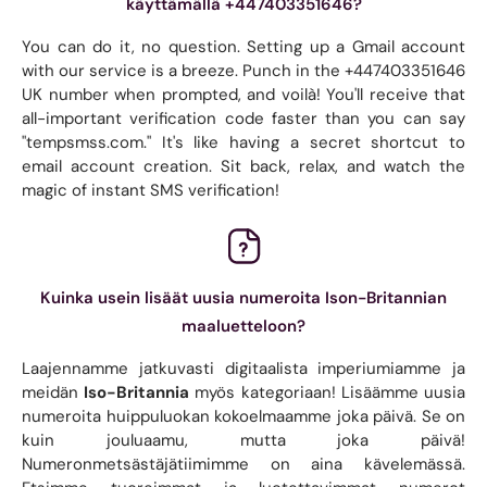
käyttämällä +447403351646?
You can do it, no question. Setting up a Gmail account
with our service is a breeze. Punch in the +447403351646
UK number when prompted, and voilà! You'll receive that
all-important verification code faster than you can say
"tempsmss.com." It's like having a secret shortcut to
email account creation. Sit back, relax, and watch the
magic of instant SMS verification!
Kuinka usein lisäät uusia numeroita Ison-Britannian
maaluetteloon?
Laajennamme jatkuvasti digitaalista imperiumiamme ja
meidän
Iso-Britannia
myös kategoriaan! Lisäämme uusia
numeroita huippuluokan kokoelmaamme joka päivä. Se on
kuin jouluaamu, mutta joka päivä!
Numeronmetsästäjätiimimme on aina kävelemässä.