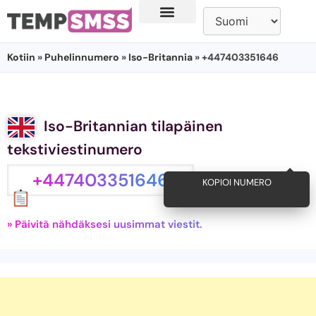
Kotiin
»
Puhelinnumero
»
Iso-Britannia
» +447403351646
Iso-Britannian tilapäinen
tekstiviestinumero
+447403351646
KOPIOI NUMERO
» Päivitä nähdäksesi uusimmat viestit.