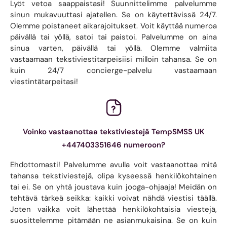
Lyöt vetoa saappaistasi! Suunnittelimme palvelumme
sinun mukavuuttasi ajatellen. Se on käytettävissä 24/7.
Olemme poistaneet aikarajoitukset. Voit käyttää numeroa
päivällä tai yöllä, satoi tai paistoi. Palvelumme on aina
sinua varten, päivällä tai yöllä. Olemme valmiita
vastaamaan tekstiviestitarpeisiisi milloin tahansa. Se on
kuin 24/7 concierge-palvelu vastaamaan
viestintätarpeitasi!
Voinko vastaanottaa tekstiviestejä TempSMSS UK
+447403351646 numeroon?
Ehdottomasti! Palvelumme avulla voit vastaanottaa mitä
tahansa tekstiviestejä, olipa kyseessä henkilökohtainen
tai ei. Se on yhtä joustava kuin jooga-ohjaaja! Meidän on
tehtävä tärkeä seikka: kaikki voivat nähdä viestisi täällä.
Joten vaikka voit lähettää henkilökohtaisia ​​viestejä,
suosittelemme pitämään ne asianmukaisina. Se on kuin