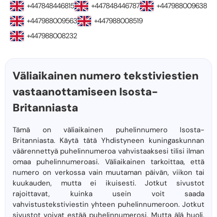
+447848446815
+447848446787
+447988009638
+447988009563
+447988008519
+447988008232
Väliaikainen numero tekstiviestien
vastaanottamiseen Isosta-
Britanniasta
Tämä on väliaikainen puhelinnumero Isosta-
Britanniasta. Käytä tätä Yhdistyneen kuningaskunnan
väärennettyä puhelinnumeroa vahvistaaksesi tilisi ilman
omaa puhelinnumeroasi. Väliaikainen tarkoittaa, että
numero on verkossa vain muutaman päivän, viikon tai
kuukauden, mutta ei ikuisesti. Jotkut sivustot
rajoittavat, kuinka usein voit saada
vahvistustekstiviestin yhteen puhelinnumeroon. Jotkut
sivustot voivat estää puhelinnumerosi. Mutta älä huoli.