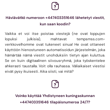
Häviävätkö numeroon +447403351646 lähetetyt viestit,
kun saan koodin?
Vaikka et voi itse poistaa viestejä (ne ovat loppujen
lopuksi julkisia), mahtavat tempsmss.com-
verkkovelhomme ovat tukeneet sinua! He ovat ottaneet
käyttöön hienostuneen automatisoidun järjestelmän, joka
hämärtää nämä viestit unohduksiin tietyn ajan kuluttua.
Se on kuin digitaalinen siivousryhmä, joka työskentelee
ahkerasti taustalla. Voit olla rauhassa. Väliaikaiset viestisi
eivät pysy ikuisesti. Aika siisti, vai mitä?
Voinko käyttää Yhdistyneen kuningaskunnan
+447403351646 tilapäisnumeroa 24/7?