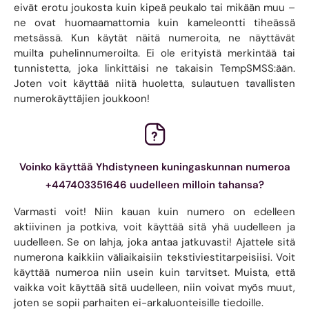
eivät erotu joukosta kuin kipeä peukalo tai mikään muu –
ne ovat huomaamattomia kuin kameleontti tiheässä
metsässä. Kun käytät näitä numeroita, ne näyttävät
muilta puhelinnumeroilta. Ei ole erityistä merkintää tai
tunnistetta, joka linkittäisi ne takaisin TempSMSS:ään.
Joten voit käyttää niitä huoletta, sulautuen tavallisten
numerokäyttäjien joukkoon!
Voinko käyttää Yhdistyneen kuningaskunnan numeroa
+447403351646 uudelleen milloin tahansa?
Varmasti voit! Niin kauan kuin numero on edelleen
aktiivinen ja potkiva, voit käyttää sitä yhä uudelleen ja
uudelleen. Se on lahja, joka antaa jatkuvasti! Ajattele sitä
numerona kaikkiin väliaikaisiin tekstiviestitarpeisiisi. Voit
käyttää numeroa niin usein kuin tarvitset. Muista, että
vaikka voit käyttää sitä uudelleen, niin voivat myös muut,
joten se sopii parhaiten ei-arkaluonteisille tiedoille.