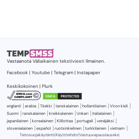
Vastaanota
Väliaikainen tekstiviesti
Ilmainen.
Facebook
|
Youtube
|
Telegram
|
Instapaper
Keskikokoinen
|
Plurk
englanti
arabia
Tšekki
tanskalainen
hollantilainen
Viron kieli
Suomi
ranskalainen
kreikkalainen
Unkari
italialainen
japanilainen
korealainen
Kiillottaa
portugali
venäjäksi
slovenialainen
español
ruotsinkielinen
turkkilainen
vietnam
Tietosuojakäytäntö
Käyttöehdot
Vastuuvapauslauseke