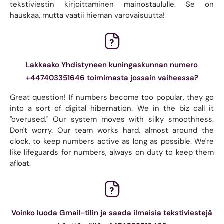
tekstiviestin kirjoittaminen mainostaululle. Se on
hauskaa, mutta vaatii hieman varovaisuutta!
Lakkaako Yhdistyneen kuningaskunnan numero
+447403351646 toimimasta jossain vaiheessa?
Great question! If numbers become too popular, they go
into a sort of digital hibernation. We in the biz call it
"overused." Our system moves with silky smoothness.
Don't worry. Our team works hard, almost around the
clock, to keep numbers active as long as possible. We're
like lifeguards for numbers, always on duty to keep them
afloat.
Voinko luoda Gmail-tilin ja saada ilmaisia ​​tekstiviestejä