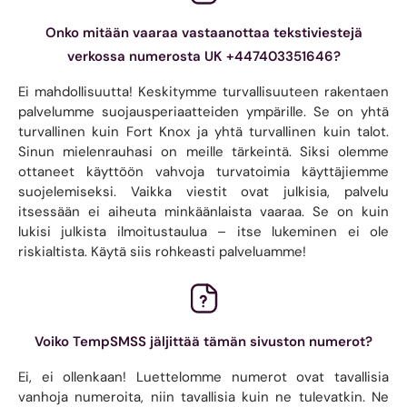
Onko mitään vaaraa vastaanottaa tekstiviestejä
verkossa numerosta UK +447403351646?
Ei mahdollisuutta! Keskitymme turvallisuuteen rakentaen
palvelumme suojausperiaatteiden ympärille. Se on yhtä
turvallinen kuin Fort Knox ja yhtä turvallinen kuin talot.
Sinun mielenrauhasi on meille tärkeintä. Siksi olemme
ottaneet käyttöön vahvoja turvatoimia käyttäjiemme
suojelemiseksi. Vaikka viestit ovat julkisia, palvelu
itsessään ei aiheuta minkäänlaista vaaraa. Se on kuin
lukisi julkista ilmoitustaulua – itse lukeminen ei ole
riskialtista. Käytä siis rohkeasti palveluamme!
Voiko TempSMSS jäljittää tämän sivuston numerot?
Ei, ei ollenkaan! Luettelomme numerot ovat tavallisia
vanhoja numeroita, niin tavallisia kuin ne tulevatkin. Ne