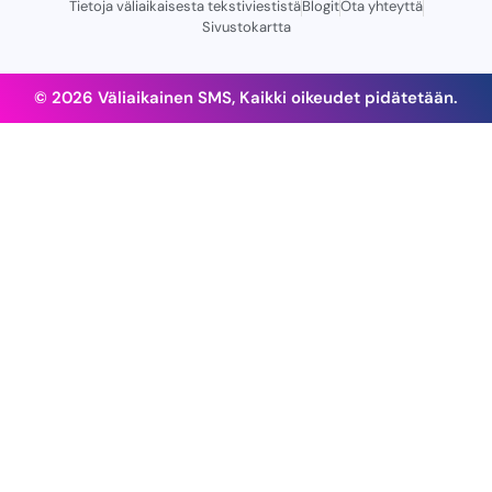
Tietoja väliaikaisesta tekstiviestistä
Blogit
Ota yhteyttä
Sivustokartta
© 2026 Väliaikainen SMS, Kaikki oikeudet pidätetään.