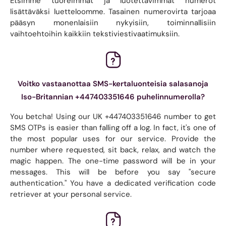
Etsimme tuoreimmat ja luotettavimmat numerot
lisättäväksi luetteloomme. Tasainen numerovirta tarjoaa
pääsyn monenlaisiin nykyisiin, toiminnallisiin
vaihtoehtoihin kaikkiin tekstiviestivaatimuksiin.
Voitko vastaanottaa SMS-kertaluonteisia salasanoja
Iso-Britannian +447403351646 puhelinnumerolla?
You betcha! Using our UK +447403351646 number to get
SMS OTPs is easier than falling off a log. In fact, it's one of
the most popular uses for our service. Provide the
number where requested, sit back, relax, and watch the
magic happen. The one-time password will be in your
messages. This will be before you say "secure
authentication." You have a dedicated verification code
retriever at your personal service.