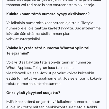
tahansa voi tarkastella sen vastaanottamia viestejä.
Kuinka kauan tämä numero pysyy aktiivisena?
Väliaikaisia ​​numeroita käännetään ajoittain. Tietylle
numerolle ei ole taattua käytettävyyttä. Suosittelemme
käyttämään sitä mahdollisimman pian
vahvistustarpeisiisi.
Voinko käyttää tätä numeroa WhatsAppiin tai
Telegramiin?
Voit yrittää käyttää tätä Ison-Britannian numeroa
WhatsAppissa, Telegramissa tai muissa
viestisovelluksissa. Jotkut palvelut voivat kuitenkin
estää tunnetut virtuaalinumerot. Jos se ei toimi, kokeile
toista numeroa luettelostamme.
Onko yksityisyyteni suojattu?
Kyllä. Koska tämä on jaettu väliaikainen numero, sinuun
ei ole linkitetty mitään henkilökohtaisia ​​tietoja. Kaikki