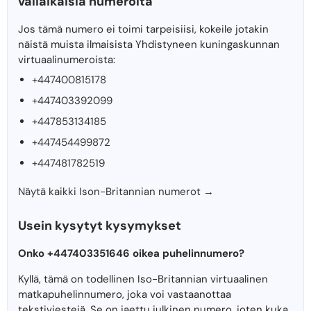
väliaikaisia ​​numeroita
Jos tämä numero ei toimi tarpeisiisi, kokeile jotakin
näistä muista ilmaisista Yhdistyneen kuningaskunnan
virtuaalinumeroista:
+447400815178
+447403392099
+447853134185
+447454499872
+447481782519
Näytä kaikki Ison-Britannian numerot →
Usein kysytyt kysymykset
Onko +447403351646 oikea puhelinnumero?
Kyllä, tämä on todellinen Iso-Britannian virtuaalinen
matkapuhelinnumero, joka voi vastaanottaa
tekstiviestejä. Se on jaettu julkinen numero, joten kuka