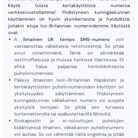
Käytä toista kertakäyttöistä numeroa
verkkosivustoltamme! Yhdistyneen kuningaskunnan
käyttäminen on hyvin yksinkertaista ja hyödyllistä;
joitakin etuja Iso-Britannian numeroidemme käytöstä
ovat:
A
ilmainen UK temps SMS-numero
voit
vastaanottaa väliaikaisia ​​tekstiviestejä. Se pitää
sinut nimettömänä. Tämä on elintärkeää
nettitreffailussa ja muissa herkissä tilanteissa. Et
ehkä halua paljastaa henkilökohtaista
puhelinnumeroasi.
Pääsyy ilmaisten Ison-Britannian tilapäisten ja
kertakäyttöisten puhelinnumeroiden käyttöön on
yksityisyyden säilyttäminen. Yhdistyneen
kuningaskunnan väliaikainen numero voi suojata
yksityisiä tietojasi. Se pitää sen turvassa
tuntemattomilta tai epäluotettavilta lähteiltä.
Roskapostin ja ei-toivottujen puhelujen
lisääntyessä ilmainen, väliaikainen puhelinnumero
voi auttaa. Se voi vähentää näitä ongelmia ja pitää