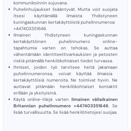
kommunikoinnin sujuvana.
Puhelinhuijaukset lisääntyvät. Mutta voit suojata
itsesi käyttämällä ilmaista Yhdistyneen
kuningaskunnan kertakäyttöistä puhelinnumeroa:
+447403351646.
Ilmainen Yhdistyneen kuningaskunnan
kertakäyttöinen puhelinnumero online-
tapahtumia varten on tehokas. Se auttaa
vähentämään identiteettivarkauksien ja petosten
riskiä pitämällä henkilökohtaiset tiedot turvassa.
Ihmiset, joiden työ tarvitsee heitä jakamaan
puhelinnumeronsa, voivat käyttää ilmaisia ​​
kertakäyttöisiä numeroita. Ne toimivat hyvin. Ne
auttavat pitämään henkilökohtaiset kontaktit
erillään ja yksityisinä.
Käytä online-tilejä varten
ilmainen väliaikainen
Britannian puhelinnumero +447403351646
. Se
lisää turvallisuutta. Se lisää henkilötietojesi suojaa.