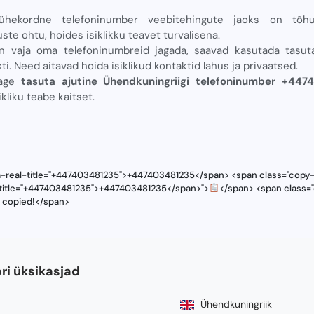
 ühekordne telefoninumber veebitehingute jaoks on tõ
ste ohtu, hoides isiklikku teavet turvalisena.
on vaja oma telefoninumbreid jagada, saavad kasutada tasut
i. Need aitavad hoida isiklikud kontaktid lahus ja privaatsed.
tage
tasuta ajutine Ühendkuningriigi telefoninumber +447
ikliku teabe kaitset.
ta-real-title="+447403481235">+447403481235</span> <span class="copy-
l-title="+447403481235">+447403481235</span>">
</span> <span class="
s copied!</span>
i üksikasjad
Ühendkuningriik