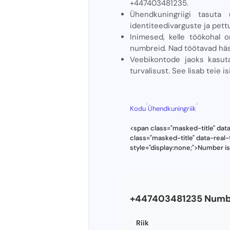
+447403481235.
Ühendkuningriigi tasuta
identiteedivarguste ja pettu
Inimesed, kelle töökohal 
numbreid. Nad töötavad häst
Veebikontode jaoks kasu
turvalisust. See lisab teie is
›
›
Kodu
Ühendkuningriik
<span class="masked-title" da
class="masked-title" data-rea
style="display:none;">Number i
+447403481235 Numbr
Riik