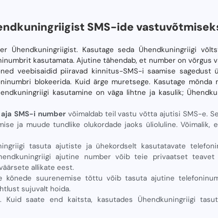
endkuningriigist SMS-ide vastuvõtmisek
er Ühendkuningriigist. Kasutage seda Ühendkuningriigi võlt
ninumbrit kasutamata. Ajutine tähendab, et number on võrgus 
õned veebisaidid piiravad kinnitus-SMS-i saamise sagedust 
foninumbri blokeerida. Kuid ärge muretsege. Kasutage mõnda
hendkuningriigi kasutamine on väga lihtne ja kasulik; Ühendku
i aja SMS-i number
võimaldab teil vastu võtta ajutisi SMS-e. 
se ja muude tundlike olukordade jaoks ülioluline. Võimalik, 
griigi tasuta ajutiste ja ühekordselt kasutatavate telefo
Ühendkuningriigi ajutine number võib teie privaatset teavet
äärsete allikate eest.
e kõnede suurenemise tõttu võib tasuta ajutine telefoninum
tlust sujuvalt hoida.
. Kuid saate end kaitsta, kasutades Ühendkuningriigi tasu