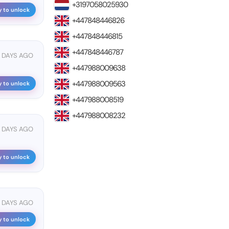
+3197058025930
y to unlock
+447848446826
+447848446815
+447848446787
7 DAYS AGO
+447988009638
+447988009563
y to unlock
+447988008519
+447988008232
3 DAYS AGO
y to unlock
3 DAYS AGO
y to unlock