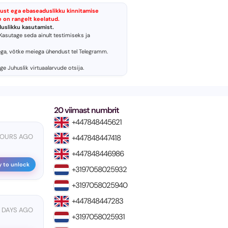
ust ega ebaseaduslikku kinnitamise
 on rangelt keelatud.
uslikku kasutamist.
Kasutage seda ainult testimiseks ja
ga, võtke meiega ühendust tel
Telegramm
.
ige
Juhuslik virtuaalarvude otsija
.
20 viimast numbrit
+447848445621
HOURS AGO
+447848447418
+447848446986
y to unlock
+3197058025932
+3197058025940
+447848447283
 DAYS AGO
+3197058025931