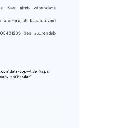
hus. See aitab vähendada
a ühekordselt kasutatavaid
403481235
. See suurendab
icon" data-copy-title="<span
copy-notification"