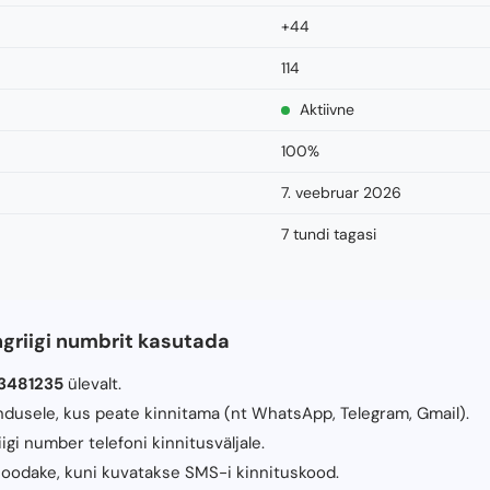
+44
114
Aktiivne
100%
7. veebruar 2026
7 tundi tagasi
griigi numbrit kasutada
3481235
ülevalt.
ndusele, kus peate kinnitama (nt WhatsApp, Telegram, Gmail).
gi number telefoni kinnitusväljale.
ja oodake, kuni kuvatakse SMS-i kinnituskood.