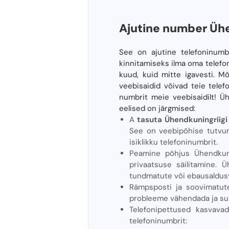
Ajutine number Üh
See on ajutine telefoninumb
kinnitamiseks ilma oma telefo
kuud, kuid mitte igavesti. M
veebisaidid võivad teie tele
numbrit meie veebisaidilt! Ü
eelised on järgmised:
A
tasuta Ühendkuningriig
See on veebipõhise tutvumi
isiklikku telefoninumbrit.
Peamine põhjus Ühendkunin
privaatsuse säilitamine. 
tundmatute või ebausaldusv
Rämpsposti ja soovimatut
probleeme vähendada ja suh
Telefonipettused kasvavad
telefoninumbrit: