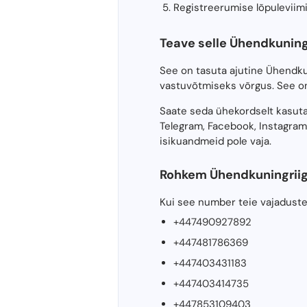
Registreerumise lõpuleviim
Teave selle Ühendkuningr
See on tasuta ajutine Ühendk
vastuvõtmiseks võrgus. See 
Saate seda ühekordselt kasut
Telegram, Facebook, Instagram
isikuandmeid pole vaja.
Rohkem Ühendkuningriigi
Kui see number teie vajadustel
+447490927892
+447481786369
+447403431183
+447403414735
+447853109403