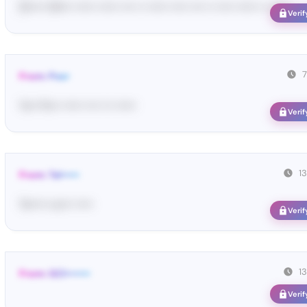
[S••••• SH••• •••••• •••••• •••• •• •••••• ••••• •••• •• ••••• •••••• •• ••••••
Verif
From: Pos•
Yo•• Po•• •••••• •••• ••• ••••••
Verif
1
From: Tel•••••
Te••••• co••• •••••
Verif
1
From: GCl•••••••
Verif