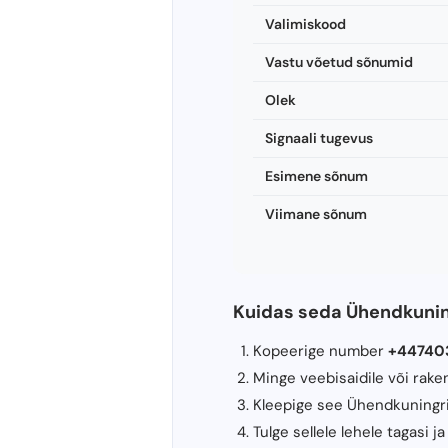
Valimiskood
Vastu võetud sõnumid
Olek
Signaali tugevus
Esimene sõnum
Viimane sõnum
Kuidas seda Ühendkunin
Kopeerige number
+44740
Minge veebisaidile või rake
Kleepige see Ühendkuningrii
Tulge sellele lehele tagasi 