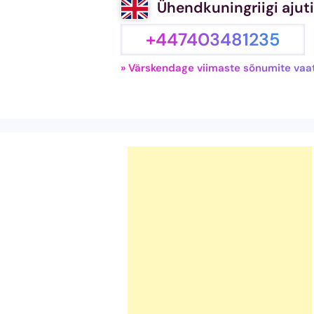
Ühendkuningriigi aju
+447403481235
» Värskendage viimaste sõnumite vaa