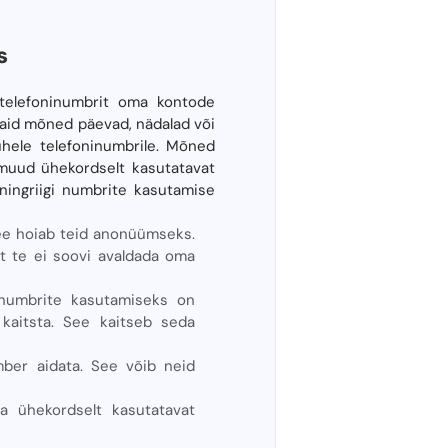
s
stelefoninumbrit oma kontode
vaid mõned päevad, nädalad või
ühele telefoninumbrile. Mõned
 muud ühekordselt kasutatavat
ningriigi numbrite kasutamise
See hoiab teid anonüümseks.
et te ei soovi avaldada oma
ninumbrite kasutamiseks on
 kaitsta. See kaitseb seda
ber aidata. See võib neid
ta ühekordselt kasutatavat