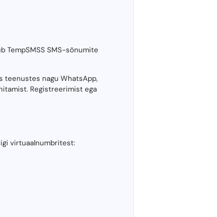
pakub TempSMSS SMS-sõnumite
ks teenustes nagu WhatsApp,
itamist. Registreerimist ega
gi virtuaalnumbritest: