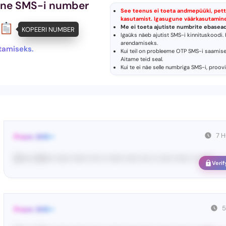
tine SMS-i number
See teenus ei toeta andmepüüki, pett
kasutamist. Igasugune väärkasutamine
Me ei toeta ajutiste numbrite ebasead
KOPEERI NUMBER
Igaüks näeb ajutist SMS-i kinnituskoodi. 
arendamiseks.
tamiseks.
Kui teil on probleeme OTP SMS-i saamise
Aitame teid seal.
Kui te ei näe selle numbriga SMS-i, proov
7 
From: SHE••
[S••••• SH••• •••••• •••••• •••• •• •••••• ••••• •••• •• ••••• •••••• •• ••••••
Verif
5
From: SHE••