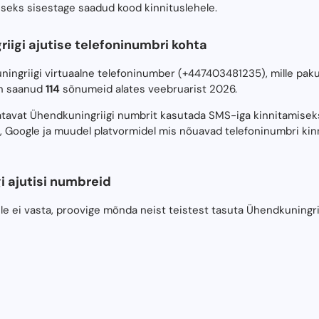
iseks sisestage saadud kood kinnituslehele.
iigi ajutise telefoninumbri kohta
uningriigi virtuaalne telefoninumber (+447403481235), mille 
on saanud
114
sõnumeid alates veebruarist 2026.
atavat Ühendkuningriigi numbrit kasutada SMS-iga kinnitamise
, Google ja muudel platvormidel mis nõuavad telefoninumbri kinn
 ajutisi numbreid
e ei vasta, proovige mõnda neist teistest tasuta Ühendkuningrii