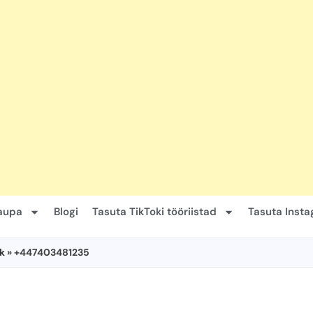
kaupa
Blogi
Tasuta TikToki tööriistad
Tasuta Insta
k
» +447403481235