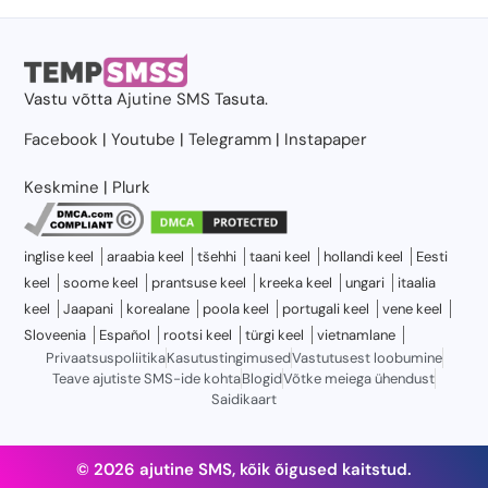
Vastu võtta
Ajutine SMS
Tasuta.
Facebook
|
Youtube
|
Telegramm
|
Instapaper
Keskmine
|
Plurk
inglise keel
araabia keel
tšehhi
taani keel
hollandi keel
Eesti
keel
soome keel
prantsuse keel
kreeka keel
ungari
itaalia
keel
Jaapani
korealane
poola keel
portugali keel
vene keel
Sloveenia
Español
rootsi keel
türgi keel
vietnamlane
Privaatsuspoliitika
Kasutustingimused
Vastutusest loobumine
Teave ajutiste SMS-ide kohta
Blogid
Võtke meiega ühendust
Saidikaart
© 2026 ajutine SMS, kõik õigused kaitstud.