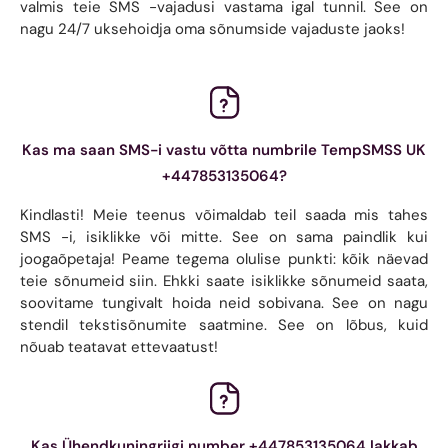
valmis teie SMS -vajadusi vastama igal tunnil. See on
nagu 24/7 uksehoidja oma sõnumside vajaduste jaoks!
Kas ma saan SMS-i vastu võtta numbrile TempSMSS UK
+447853135064?
Kindlasti! Meie teenus võimaldab teil saada mis tahes
SMS -i, isiklikke või mitte. See on sama paindlik kui
joogaõpetaja! Peame tegema olulise punkti: kõik näevad
teie sõnumeid siin. Ehkki saate isiklikke sõnumeid saata,
soovitame tungivalt hoida neid sobivana. See on nagu
stendil tekstisõnumite saatmine. See on lõbus, kuid
nõuab teatavat ettevaatust!
Kas Ühendkuningriigi number +447853135064 lakkab