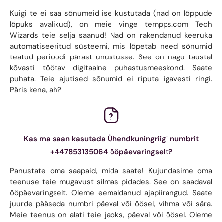
Kuigi te ei saa sõnumeid ise kustutada (nad on lõppude
lõpuks avalikud), on meie vinge tempps.com Tech
Wizards teie selja saanud! Nad on rakendanud keeruka
automatiseeritud süsteemi, mis lõpetab need sõnumid
teatud perioodi pärast unustusse. See on nagu taustal
kõvasti töötav digitaalne puhastusmeeskond. Saate
puhata. Teie ajutised sõnumid ei riputa igavesti ringi.
Päris kena, ah?
Kas ma saan kasutada Ühendkuningriigi numbrit
+447853135064 ööpäevaringselt?
Panustate oma saapaid, mida saate! Kujundasime oma
teenuse teie mugavust silmas pidades. See on saadaval
ööpäevaringselt. Oleme eemaldanud ajapiirangud. Saate
juurde pääseda numbri päeval või öösel, vihma või sära.
Meie teenus on alati teie jaoks, päeval või öösel. Oleme