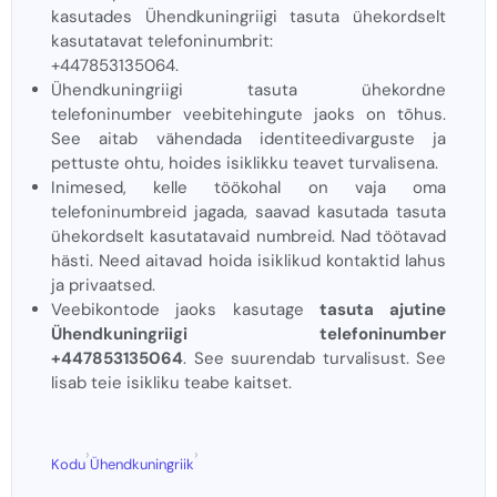
kasutades Ühendkuningriigi tasuta ühekordselt
kasutatavat telefoninumbrit:
+447853135064.
Ühendkuningriigi tasuta ühekordne
telefoninumber veebitehingute jaoks on tõhus.
See aitab vähendada identiteedivarguste ja
pettuste ohtu, hoides isiklikku teavet turvalisena.
Inimesed, kelle töökohal on vaja oma
telefoninumbreid jagada, saavad kasutada tasuta
ühekordselt kasutatavaid numbreid. Nad töötavad
hästi. Need aitavad hoida isiklikud kontaktid lahus
ja privaatsed.
Veebikontode jaoks kasutage
tasuta ajutine
Ühendkuningriigi telefoninumber
+447853135064
. See suurendab turvalisust. See
lisab teie isikliku teabe kaitset.
›
›
Kodu
Ühendkuningriik