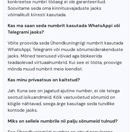
konkreetse numbri tööaeg ei ole garanteeritud.
Soovitame seda oma kinnitusvajaduste jaoks
võimalikult kiiresti kasutada.
Kas ma saan seda numbrit kasutada WhatsAppi või
Telegrami jaoks?
Võite proovida seda Ühendkuningriigi numbrit kasutada
WhatsAppi, Telegrami või muude sõnumsiderakenduste
jaoks. Mõned teenused võivad aga blokeerida
teadaolevad virtuaalnumbrid. Kui see ei tööta, proovige
mõnda muud numbrit meie loendist.
Kas minu privaatsus on kaitstud?
Jah. Kuna see on jagatud ajutine number, ei ole teiega
seotud isikuandmeid. Kõik vastuvõetud sõnumid on
kõigile nähtavad, seega ärge kasutage seda tundlike
kontode jaoks.
Miks on sellele numbrile nii palju sõnumeid tulnud?