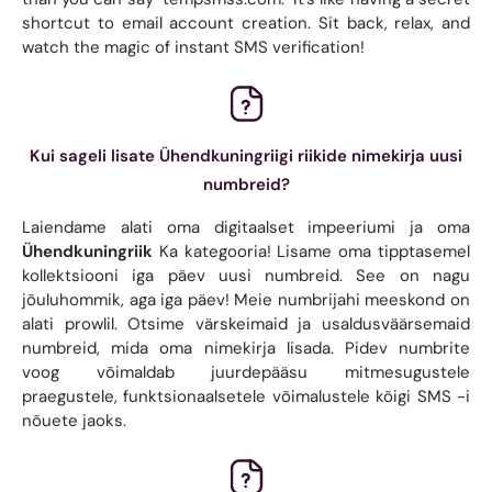
shortcut to email account creation. Sit back, relax, and
watch the magic of instant SMS verification!
Kui sageli lisate Ühendkuningriigi riikide nimekirja uusi
numbreid?
Laiendame alati oma digitaalset impeeriumi ja oma
Ühendkuningriik
Ka kategooria! Lisame oma tipptasemel
kollektsiooni iga päev uusi numbreid. See on nagu
jõuluhommik, aga iga päev! Meie numbrijahi meeskond on
alati prowlil. Otsime värskeimaid ja usaldusväärsemaid
numbreid, mida oma nimekirja lisada. Pidev numbrite
voog võimaldab juurdepääsu mitmesugustele
praegustele, funktsionaalsetele võimalustele kõigi SMS -i
nõuete jaoks.