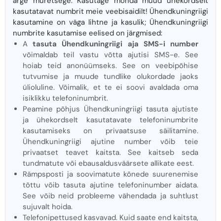
ärge muretsege. Kasutage mõnda muud ühekordselt
kasutatavat numbrit meie veebisaidilt! Ühendkuningriigi
kasutamine on väga lihtne ja kasulik; Ühendkuningriigi
numbrite kasutamise eelised on järgmised:
A
tasuta Ühendkuningriigi aja SMS-i number
võimaldab teil vastu võtta ajutisi SMS-e. See
hoiab teid anonüümseks. See on veebipõhise
tutvumise ja muude tundlike olukordade jaoks
ülioluline. Võimalik, et te ei soovi avaldada oma
isiklikku telefoninumbrit.
Peamine põhjus Ühendkuningriigi tasuta ajutiste
ja ühekordselt kasutatavate telefoninumbrite
kasutamiseks on privaatsuse säilitamine.
Ühendkuningriigi ajutine number võib teie
privaatset teavet kaitsta. See kaitseb seda
tundmatute või ebausaldusväärsete allikate eest.
Rämpsposti ja soovimatute kõnede suurenemise
tõttu võib tasuta ajutine telefoninumber aidata.
See võib neid probleeme vähendada ja suhtlust
sujuvalt hoida.
Telefonipettused kasvavad. Kuid saate end kaitsta,