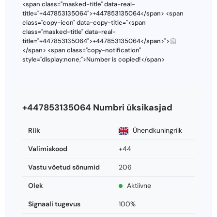
<span class="masked-title" data-real-
title="+447853135064">+447853135064</span> <span
class="copy-icon" data-copy-title="<span
class="masked-title" data-real-
title="+447853135064">+447853135064</span>">
</span> <span class="copy-notification"
style="display:none;">Number is copied!</span>
+447853135064 Numbri üksikasjad
Riik
Ühendkuningriik
Valimiskood
+44
Vastu võetud sõnumid
206
Olek
Aktiivne
Signaali tugevus
100%