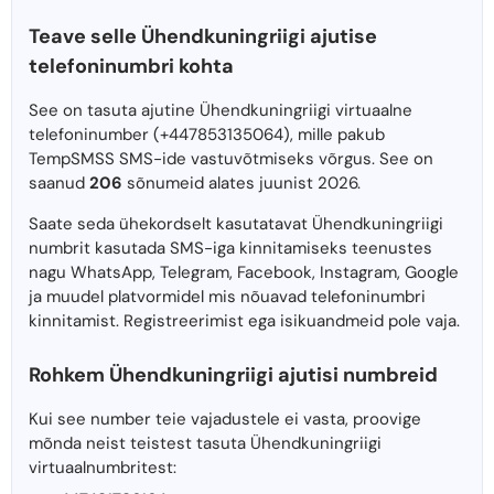
Teave selle Ühendkuningriigi ajutise
telefoninumbri kohta
See on tasuta ajutine Ühendkuningriigi virtuaalne
telefoninumber (+447853135064), mille pakub
TempSMSS SMS-ide vastuvõtmiseks võrgus. See on
saanud
206
sõnumeid alates juunist 2026.
Saate seda ühekordselt kasutatavat Ühendkuningriigi
numbrit kasutada SMS-iga kinnitamiseks teenustes
nagu WhatsApp, Telegram, Facebook, Instagram, Google
ja muudel platvormidel mis nõuavad telefoninumbri
kinnitamist. Registreerimist ega isikuandmeid pole vaja.
Rohkem Ühendkuningriigi ajutisi numbreid
Kui see number teie vajadustele ei vasta, proovige
mõnda neist teistest tasuta Ühendkuningriigi
virtuaalnumbritest: