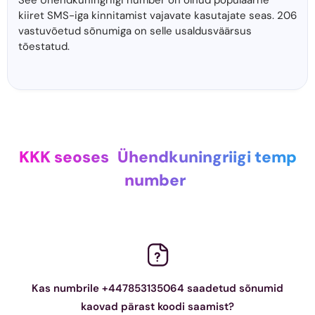
See Ühendkuningriigi number on olnud populaarne
kiiret SMS-iga kinnitamist vajavate kasutajate seas. 206
vastuvõetud sõnumiga on selle usaldusväärsus
tõestatud.
KKK seoses
Ühendkuningriigi temp
number
Kas numbrile +447853135064 saadetud sõnumid
kaovad pärast koodi saamist?