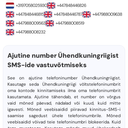
+3197058025930
+447848446826
+447848446815
+447848446787
+447988009638
+447988009563
+447988008519
+447988008232
Ajutine number Ühendkuningriigist
SMS-ide vastuvõtmiseks
See on ajutine telefoninumber Ühendkuningriigist.
Kasutage seda Ühendkuningriigi võltstelefoninumbrit
oma kontode kinnitamiseks ilma oma telefoninumbrit
kasutamata. Ajutine tähendab, et number on võrgus
vaid mõned päevad, nädalad või kuud, kuid mitte
igavesti. Mõned veebisaidid piiravad kinnitus-SMS-i
saamise sagedust ühele telefoninumbrile. Mõned
veebisaidid võivad teie telefoninumbri blokeerida. Kuid