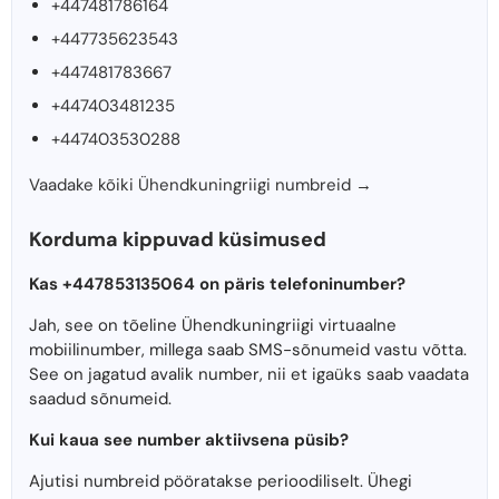
+447481786164
+447735623543
+447481783667
+447403481235
+447403530288
Vaadake kõiki Ühendkuningriigi numbreid →
Korduma kippuvad küsimused
Kas +447853135064 on päris telefoninumber?
Jah, see on tõeline Ühendkuningriigi virtuaalne
mobiilinumber, millega saab SMS-sõnumeid vastu võtta.
See on jagatud avalik number, nii et igaüks saab vaadata
saadud sõnumeid.
Kui kaua see number aktiivsena püsib?
Ajutisi numbreid pööratakse perioodiliselt. Ühegi