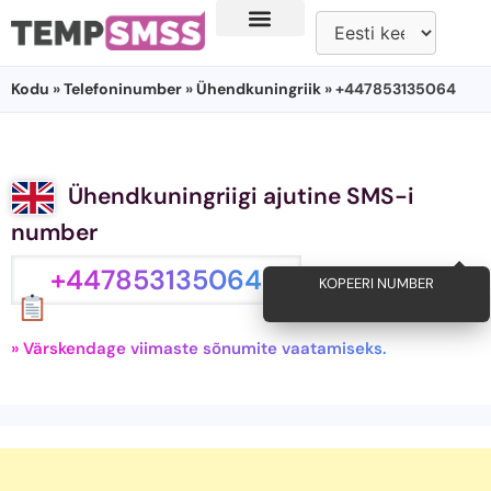
Kodu
»
Telefoninumber
»
Ühendkuningriik
» +447853135064
Ühendkuningriigi ajutine SMS-i
number
+447853135064
KOPEERI NUMBER
» Värskendage viimaste sõnumite vaatamiseks.