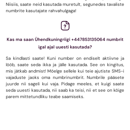
Niisiis, saate neid kasutada muretult, segunedes tavaliste
numbrite kasutajate rahvahulgaga!
Kas ma saan Ühendkuningriigi +447853135064 numbrit
igal ajal uuesti kasutada?
Sa kindlasti saate! Kuni number on endiselt aktiivne ja
lööb, saate seda ikka ja jälle kasutada. See on kingitus,
mis jätkab andmist! Mõelge sellele kui teie ajutiste SMS-i
vajaduste jaoks oma numbrinumbrit. Numbrile pääsete
juurde nii sageli kui vaja. Pidage meeles, et kuigi saate
seda uuesti kasutada, nii saab ka teisi, nii et see on kõige
parem mittetundliku teabe saamiseks.