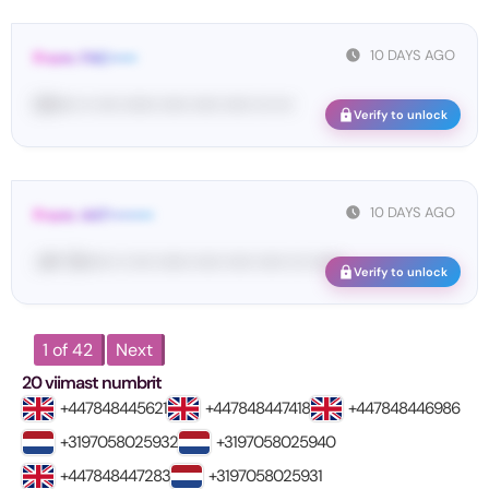
10 DAYS AGO
From: FAC•••••
00•••• •• •••• •••••• ••••• ••••• ••••• ••• •••
Verify to unlock
10 DAYS AGO
From: 447••••••••
<#• YS••••• •• •••• •••••• ••••• ••••• ••••• ••• ••••••
Verify to unlock
1 of 42
Next
20 viimast numbrit
+447848445621
+447848447418
+447848446986
+3197058025932
+3197058025940
+447848447283
+3197058025931