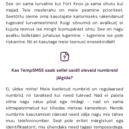
See on sama turvaline kui Fort Knox ja sama ohutu kui
majad. Teie meelerahu on meie peamine prioriteet.
Seetõttu oleme oma kasutajate kaitsmiseks rakendanud
tugevaid turvameetmeid. Kuigi sõnumid on avalikud, ei
kujuta teenus ise mingit loomupärast ohtu. See on nagu
avaliku bülletääni juhatuse lugemine - lugemine ise pole
riskantne. Nii et kasutage meie teenust enesekindlalt!
Kas TempSMSS saab sellel saidil olevaid numbreid
jälgida?
Ei, üldse mitte! Meie loetletud numbrid on regulaarsed
numbrid, nii tavalised kui need tulevad. Nad ei paista
silma nagu valus pöial ega midagi - nad on sama
silmapaistmatud kui tihedas metsas kameeleon. Nende
numbrite kasutamisel näevad need välja nagu mis tahes
muu telefoninumber. Seal pole erilist märgistust ega
identifikaatorit, mis ühendaks need tagasi tempossidega.