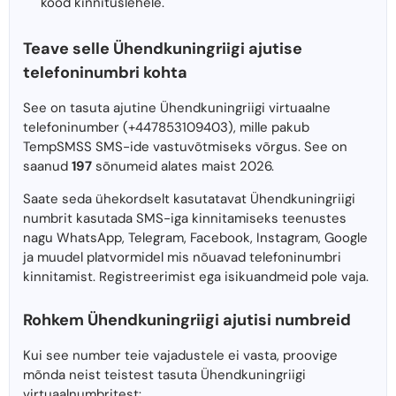
kood kinnituslehele.
Teave selle Ühendkuningriigi ajutise
telefoninumbri kohta
See on tasuta ajutine Ühendkuningriigi virtuaalne
telefoninumber (+447853109403), mille pakub
TempSMSS SMS-ide vastuvõtmiseks võrgus. See on
saanud
197
sõnumeid alates maist 2026.
Saate seda ühekordselt kasutatavat Ühendkuningriigi
numbrit kasutada SMS-iga kinnitamiseks teenustes
nagu WhatsApp, Telegram, Facebook, Instagram, Google
ja muudel platvormidel mis nõuavad telefoninumbri
kinnitamist. Registreerimist ega isikuandmeid pole vaja.
Rohkem Ühendkuningriigi ajutisi numbreid
Kui see number teie vajadustele ei vasta, proovige
mõnda neist teistest tasuta Ühendkuningriigi
virtuaalnumbritest: