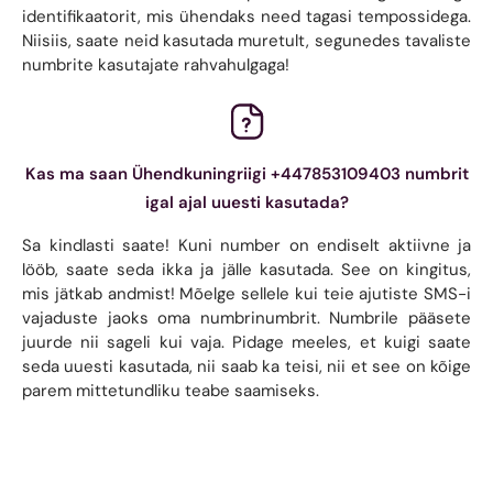
identifikaatorit, mis ühendaks need tagasi tempossidega.
Niisiis, saate neid kasutada muretult, segunedes tavaliste
numbrite kasutajate rahvahulgaga!
Kas ma saan Ühendkuningriigi +447853109403 numbrit
igal ajal uuesti kasutada?
Sa kindlasti saate! Kuni number on endiselt aktiivne ja
lööb, saate seda ikka ja jälle kasutada. See on kingitus,
mis jätkab andmist! Mõelge sellele kui teie ajutiste SMS-i
vajaduste jaoks oma numbrinumbrit. Numbrile pääsete
juurde nii sageli kui vaja. Pidage meeles, et kuigi saate
seda uuesti kasutada, nii saab ka teisi, nii et see on kõige
parem mittetundliku teabe saamiseks.