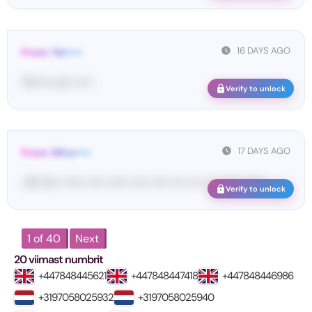
16 DAYS AGO
From: Tel•••••
Te••••• co•• •••••
Verify to unlock
17 DAYS AGO
From: Wha•••••
<#• Yo•• •••••• ••••• •••••• ••••• ••••• •••• •••• •••• •••••• ••••••
Verify to unlock
1 of 40
Next
20 viimast numbrit
+447848445621
+447848447418
+447848446986
+3197058025932
+3197058025940