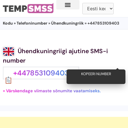
Kodu
»
Telefoninumber
»
Ühendkuningriik
» +447853109403
Ühendkuningriigi ajutine SMS-i
number
+447853109403
KOPEERI NUMBER
» Värskendage viimaste sõnumite vaatamiseks.