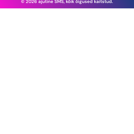
© 2026 ajutine SMS, kõik õigused kaitstud.