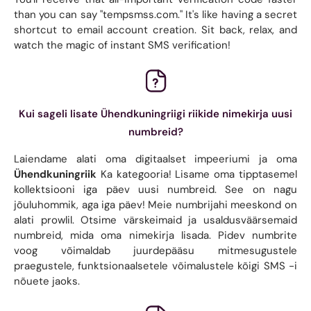
than you can say "tempsmss.com." It's like having a secret
shortcut to email account creation. Sit back, relax, and
watch the magic of instant SMS verification!
Kui sageli lisate Ühendkuningriigi riikide nimekirja uusi
numbreid?
Laiendame alati oma digitaalset impeeriumi ja oma
Ühendkuningriik
Ka kategooria! Lisame oma tipptasemel
kollektsiooni iga päev uusi numbreid. See on nagu
jõuluhommik, aga iga päev! Meie numbrijahi meeskond on
alati prowlil. Otsime värskeimaid ja usaldusväärsemaid
numbreid, mida oma nimekirja lisada. Pidev numbrite
voog võimaldab juurdepääsu mitmesugustele
praegustele, funktsionaalsetele võimalustele kõigi SMS -i
nõuete jaoks.