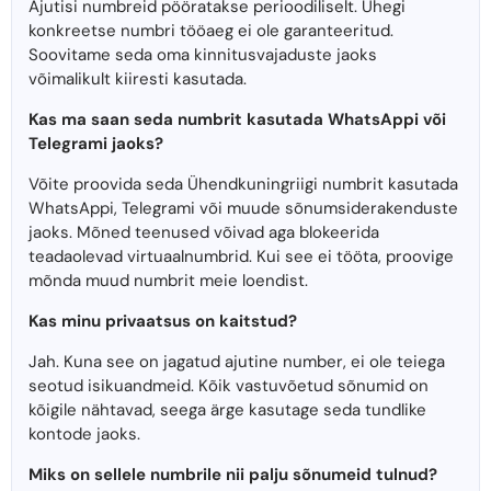
Ajutisi numbreid pööratakse perioodiliselt. Ühegi
konkreetse numbri tööaeg ei ole garanteeritud.
Soovitame seda oma kinnitusvajaduste jaoks
võimalikult kiiresti kasutada.
Kas ma saan seda numbrit kasutada WhatsAppi või
Telegrami jaoks?
Võite proovida seda Ühendkuningriigi numbrit kasutada
WhatsAppi, Telegrami või muude sõnumsiderakenduste
jaoks. Mõned teenused võivad aga blokeerida
teadaolevad virtuaalnumbrid. Kui see ei tööta, proovige
mõnda muud numbrit meie loendist.
Kas minu privaatsus on kaitstud?
Jah. Kuna see on jagatud ajutine number, ei ole teiega
seotud isikuandmeid. Kõik vastuvõetud sõnumid on
kõigile nähtavad, seega ärge kasutage seda tundlike
kontode jaoks.
Miks on sellele numbrile nii palju sõnumeid tulnud?