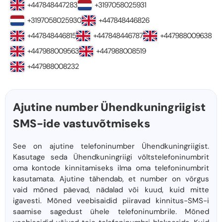
+447848447283
+3197058025931
+3197058025930
+447848446826
+447848446815
+447848446787
+447988009638
+447988009563
+447988008519
+447988008232
Ajutine number Ühendkuningriigist
SMS-ide vastuvõtmiseks
See on ajutine telefoninumber Ühendkuningriigist.
Kasutage seda Ühendkuningriigi võltstelefoninumbrit
oma kontode kinnitamiseks ilma oma telefoninumbrit
kasutamata. Ajutine tähendab, et number on võrgus
vaid mõned päevad, nädalad või kuud, kuid mitte
igavesti. Mõned veebisaidid piiravad kinnitus-SMS-i
saamise sagedust ühele telefoninumbrile. Mõned