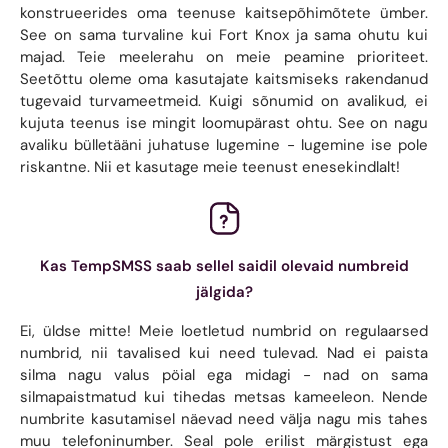
konstrueerides oma teenuse kaitsepõhimõtete ümber.
See on sama turvaline kui Fort Knox ja sama ohutu kui
majad. Teie meelerahu on meie peamine prioriteet.
Seetõttu oleme oma kasutajate kaitsmiseks rakendanud
tugevaid turvameetmeid. Kuigi sõnumid on avalikud, ei
kujuta teenus ise mingit loomupärast ohtu. See on nagu
avaliku bülletääni juhatuse lugemine - lugemine ise pole
riskantne. Nii et kasutage meie teenust enesekindlalt!
Kas TempSMSS saab sellel saidil olevaid numbreid
jälgida?
Ei, üldse mitte! Meie loetletud numbrid on regulaarsed
numbrid, nii tavalised kui need tulevad. Nad ei paista
silma nagu valus pöial ega midagi - nad on sama
silmapaistmatud kui tihedas metsas kameeleon. Nende
numbrite kasutamisel näevad need välja nagu mis tahes
muu telefoninumber. Seal pole erilist märgistust ega