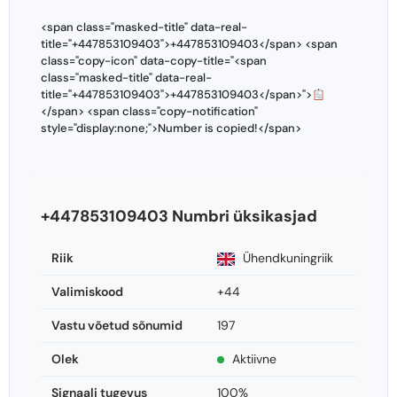
<span class="masked-title" data-real-
title="+447853109403">+447853109403</span> <span
class="copy-icon" data-copy-title="<span
class="masked-title" data-real-
title="+447853109403">+447853109403</span>">
</span> <span class="copy-notification"
style="display:none;">Number is copied!</span>
+447853109403 Numbri üksikasjad
Riik
Ühendkuningriik
Valimiskood
+44
Vastu võetud sõnumid
197
Olek
Aktiivne
Signaali tugevus
100%