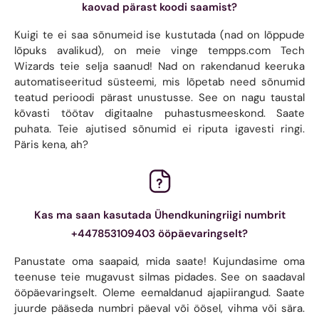
kaovad pärast koodi saamist?
Kuigi te ei saa sõnumeid ise kustutada (nad on lõppude
lõpuks avalikud), on meie vinge tempps.com Tech
Wizards teie selja saanud! Nad on rakendanud keeruka
automatiseeritud süsteemi, mis lõpetab need sõnumid
teatud perioodi pärast unustusse. See on nagu taustal
kõvasti töötav digitaalne puhastusmeeskond. Saate
puhata. Teie ajutised sõnumid ei riputa igavesti ringi.
Päris kena, ah?
Kas ma saan kasutada Ühendkuningriigi numbrit
+447853109403 ööpäevaringselt?
Panustate oma saapaid, mida saate! Kujundasime oma
teenuse teie mugavust silmas pidades. See on saadaval
ööpäevaringselt. Oleme eemaldanud ajapiirangud. Saate
juurde pääseda numbri päeval või öösel, vihma või sära.