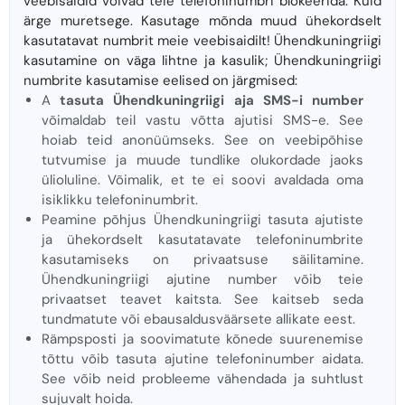
veebisaidid võivad teie telefoninumbri blokeerida. Kuid
ärge muretsege. Kasutage mõnda muud ühekordselt
kasutatavat numbrit meie veebisaidilt! Ühendkuningriigi
kasutamine on väga lihtne ja kasulik; Ühendkuningriigi
numbrite kasutamise eelised on järgmised:
A
tasuta Ühendkuningriigi aja SMS-i number
võimaldab teil vastu võtta ajutisi SMS-e. See
hoiab teid anonüümseks. See on veebipõhise
tutvumise ja muude tundlike olukordade jaoks
ülioluline. Võimalik, et te ei soovi avaldada oma
isiklikku telefoninumbrit.
Peamine põhjus Ühendkuningriigi tasuta ajutiste
ja ühekordselt kasutatavate telefoninumbrite
kasutamiseks on privaatsuse säilitamine.
Ühendkuningriigi ajutine number võib teie
privaatset teavet kaitsta. See kaitseb seda
tundmatute või ebausaldusväärsete allikate eest.
Rämpsposti ja soovimatute kõnede suurenemise
tõttu võib tasuta ajutine telefoninumber aidata.
See võib neid probleeme vähendada ja suhtlust
sujuvalt hoida.