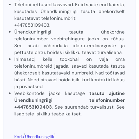
Telefonipettused kasvavad. Kuid saate end kaitsta,
kasutades Ühendkuningriigi tasuta ühekordselt
kasutatavat telefoninumbrit:
+447853109403.
Ühendkuningriigi tasuta ühekordne
telefoninumber veebitehingute jaoks on tõhus.
See aitab vähendada identiteedivarguste ja
pettuste ohtu, hoides isiklikku teavet turvalisena.
Inimesed, kelle töökohal on vaja oma
telefoninumbreid jagada, saavad kasutada tasuta
ühekordselt kasutatavaid numbreid. Nad töötavad
hästi. Need aitavad hoida isiklikud kontaktid lahus
ja privaatsed.
Veebikontode jaoks kasutage
tasuta ajutine
Ühendkuningriigi telefoninumber
+447853109403
. See suurendab turvalisust. See
lisab teie isikliku teabe kaitset.
›
›
Kodu
Ühendkuningriik