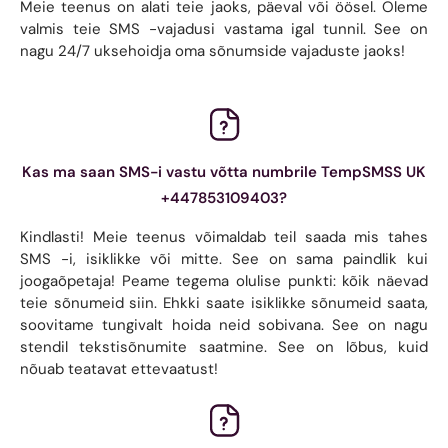
Meie teenus on alati teie jaoks, päeval või öösel. Oleme
valmis teie SMS -vajadusi vastama igal tunnil. See on
nagu 24/7 uksehoidja oma sõnumside vajaduste jaoks!
Kas ma saan SMS-i vastu võtta numbrile TempSMSS UK
+447853109403?
Kindlasti! Meie teenus võimaldab teil saada mis tahes
SMS -i, isiklikke või mitte. See on sama paindlik kui
joogaõpetaja! Peame tegema olulise punkti: kõik näevad
teie sõnumeid siin. Ehkki saate isiklikke sõnumeid saata,
soovitame tungivalt hoida neid sobivana. See on nagu
stendil tekstisõnumite saatmine. See on lõbus, kuid
nõuab teatavat ettevaatust!