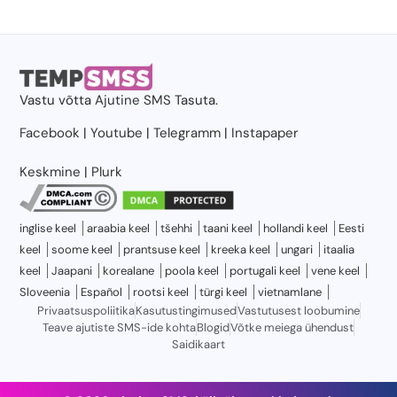
Vastu võtta
Ajutine SMS
Tasuta.
Facebook
|
Youtube
|
Telegramm
|
Instapaper
Keskmine
|
Plurk
inglise keel
araabia keel
tšehhi
taani keel
hollandi keel
Eesti
keel
soome keel
prantsuse keel
kreeka keel
ungari
itaalia
keel
Jaapani
korealane
poola keel
portugali keel
vene keel
Sloveenia
Español
rootsi keel
türgi keel
vietnamlane
Privaatsuspoliitika
Kasutustingimused
Vastutusest loobumine
Teave ajutiste SMS-ide kohta
Blogid
Võtke meiega ühendust
Saidikaart