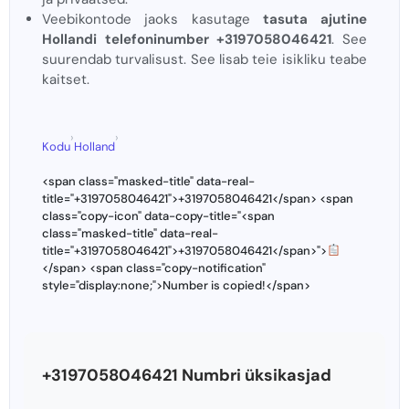
Veebikontode jaoks kasutage
tasuta ajutine
Hollandi telefoninumber +3197058046421
. See
suurendab turvalisust. See lisab teie isikliku teabe
kaitset.
›
›
Kodu
Holland
<span class="masked-title" data-real-
title="+3197058046421">+3197058046421</span> <span
class="copy-icon" data-copy-title="<span
class="masked-title" data-real-
title="+3197058046421">+3197058046421</span>">
</span> <span class="copy-notification"
style="display:none;">Number is copied!</span>
+3197058046421 Numbri üksikasjad