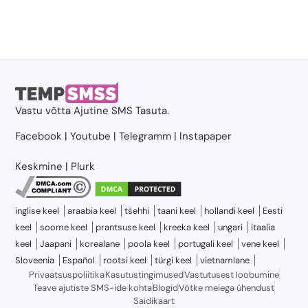
Vastu võtta
Ajutine SMS
Tasuta.
Facebook
|
Youtube
|
Telegramm
|
Instapaper
Keskmine
|
Plurk
inglise keel
araabia keel
tšehhi
taani keel
hollandi keel
Eesti
keel
soome keel
prantsuse keel
kreeka keel
ungari
itaalia
keel
Jaapani
korealane
poola keel
portugali keel
vene keel
Sloveenia
Español
rootsi keel
türgi keel
vietnamlane
Privaatsuspoliitika
Kasutustingimused
Vastutusest loobumine
Teave ajutiste SMS-ide kohta
Blogid
Võtke meiega ühendust
Saidikaart