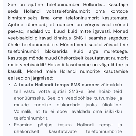
See on ajutine telefoninumber Hollandist. Kasutage
seda Hollandi võltstelefoninumbrit oma kontode
kinnitamiseks ilma oma telefoninumbrit kasutamata.
Ajutine tähendab, et number on võrgus vaid mõned
päevad, nädalad või kuud, kuid mitte igavesti. Mõned
veebisaidid piiravad kinnitus-SMS-i saamise sagedust
ühele telefoninumbrile. Mõned veebisaidid võivad teie
telefoninumbri blokeerida. Kuid ärge muretsege.
Kasutage mõnda muud ühekordselt kasutatavat numbrit
meie veebisaidilt! Hollandi kasutamine on väga lihtne ja
kasulik; Mõned meie Hollandi numbrite kasutamise
eelised on järgmised:
A
tasuta Hollandi temps SMS number
võimaldab
teil vastu võtta ajutisi SMS-e. See hoiab teid
anonüümseks. See on veebipõhise tutvumise ja
muude tundlike olukordade jaoks ülioluline.
Võimalik, et te ei soovi avaldada oma isiklikku
telefoninumbrit.
Peamine põhjus tasuta Hollandi temp- ja
ühekordselt kasutatavate telefoninumbrite