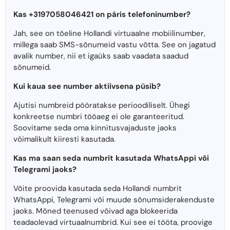
Kas +3197058046421 on päris telefoninumber?
Jah, see on tõeline Hollandi virtuaalne mobiilinumber,
millega saab SMS-sõnumeid vastu võtta. See on jagatud
avalik number, nii et igaüks saab vaadata saadud
sõnumeid.
Kui kaua see number aktiivsena püsib?
Ajutisi numbreid pööratakse perioodiliselt. Ühegi
konkreetse numbri tööaeg ei ole garanteeritud.
Soovitame seda oma kinnitusvajaduste jaoks
võimalikult kiiresti kasutada.
Kas ma saan seda numbrit kasutada WhatsAppi või
Telegrami jaoks?
Võite proovida kasutada seda Hollandi numbrit
WhatsAppi, Telegrami või muude sõnumsiderakenduste
jaoks. Mõned teenused võivad aga blokeerida
teadaolevad virtuaalnumbrid. Kui see ei tööta, proovige