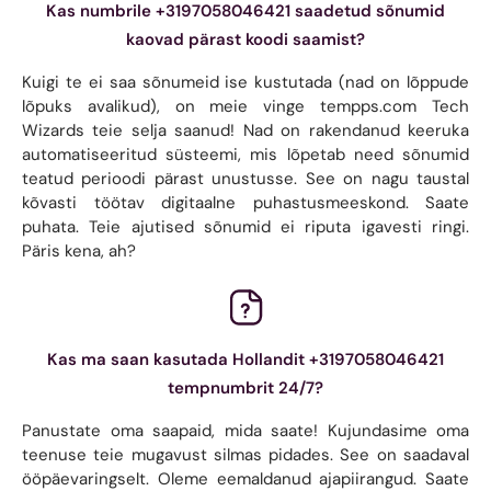
Kas numbrile +3197058046421 saadetud sõnumid
kaovad pärast koodi saamist?
Kuigi te ei saa sõnumeid ise kustutada (nad on lõppude
lõpuks avalikud), on meie vinge tempps.com Tech
Wizards teie selja saanud! Nad on rakendanud keeruka
automatiseeritud süsteemi, mis lõpetab need sõnumid
teatud perioodi pärast unustusse. See on nagu taustal
kõvasti töötav digitaalne puhastusmeeskond. Saate
puhata. Teie ajutised sõnumid ei riputa igavesti ringi.
Päris kena, ah?
Kas ma saan kasutada Hollandit +3197058046421
tempnumbrit 24/7?
Panustate oma saapaid, mida saate! Kujundasime oma
teenuse teie mugavust silmas pidades. See on saadaval
ööpäevaringselt. Oleme eemaldanud ajapiirangud. Saate