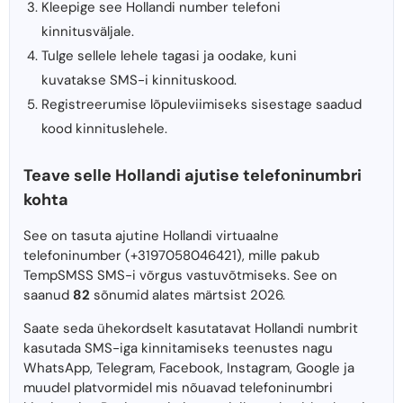
Kleepige see Hollandi number telefoni
kinnitusväljale.
Tulge sellele lehele tagasi ja oodake, kuni
kuvatakse SMS-i kinnituskood.
Registreerumise lõpuleviimiseks sisestage saadud
kood kinnituslehele.
Teave selle Hollandi ajutise telefoninumbri
kohta
See on tasuta ajutine Hollandi virtuaalne
telefoninumber (+3197058046421), mille pakub
TempSMSS SMS-i võrgus vastuvõtmiseks. See on
saanud
82
sõnumid alates märtsist 2026.
Saate seda ühekordselt kasutatavat Hollandi numbrit
kasutada SMS-iga kinnitamiseks teenustes nagu
WhatsApp, Telegram, Facebook, Instagram, Google ja
muudel platvormidel mis nõuavad telefoninumbri