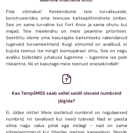
Pole võimalus! Keskendume teie turvalisusele,
konstrueerides oma teenuse kaitsepõhimõtete ümber.
See on sama turvaline kui Fort Knox ja sama ohutu kui
majad. Teie meelerahu on meie peamine prioriteet.
Seetõttu oleme oma kasutajate kaitsmiseks rakendanud
tugevaid turvameetmeid. Kuigi sõnumid on avalikud, ei
kujuta teenus ise mingit loomupärast ohtu. See on nagu
avaliku bülletääni juhatuse lugemine - lugemine ise pole
riskantne. Nii et kasutage meie teenust enesekindlalt!
Kas TempSMSS saab sellel saidil olevaid numbreid
jälgida?
Ei, üldse mitte! Meie loetletud numbrid on regulaarsed
numbrid, nii tavalised kui need tulevad. Nad ei paista
silma nagu valus pöial ega midagi - nad on sama
silmapaistmatud kui tihedas metsas kameeleon. Nende