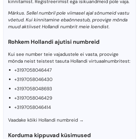
kinnitamist. Registreerimist ega isikuandmeid pole vaja.
Märkus. Sellel numbril pole viimasel ajal sõnumeid vastu
võetud. Kui kinnitamine ebaõnnestub, proovige mõnda
muud aktiivset Hollandi numbrit meie loendist.
Rohkem Hollandi ajutisi numbreid
Kui see number teie vajadustele ei vasta, proovige
mõnda neist teistest tasuta Hollandi virtuaalnumbritest:
+3197058046447
+3197058046430
+3197058048693
+3197058046429
+3197058046414
Vaadake kõiki Hollandi numbreid →
Korduma kippuvad küsimused