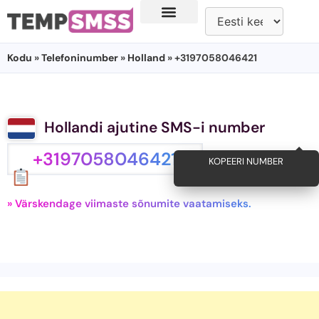
Kodu
»
Telefoninumber
»
Holland
» +3197058046421
Hollandi ajutine SMS-i number
+3197058046421
KOPEERI NUMBER
» Värskendage viimaste sõnumite vaatamiseks.