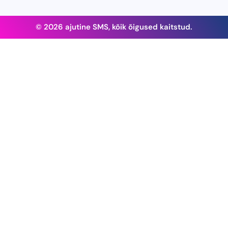
© 2026 ajutine SMS, kõik õigused kaitstud.