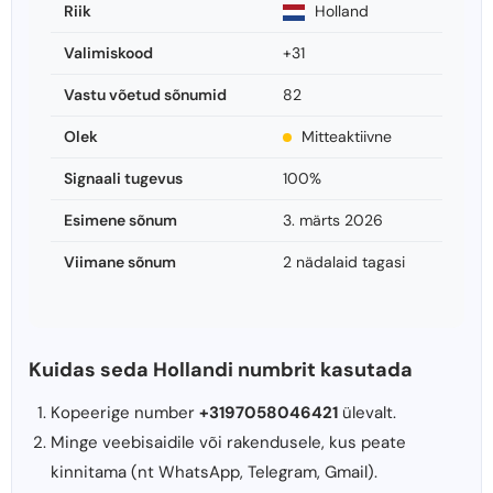
Riik
Holland
Valimiskood
+31
Vastu võetud sõnumid
82
Olek
Mitteaktiivne
Signaali tugevus
100%
Esimene sõnum
3. märts 2026
Viimane sõnum
2 nädalaid tagasi
Kuidas seda Hollandi numbrit kasutada
Kopeerige number
+3197058046421
ülevalt.
Minge veebisaidile või rakendusele, kus peate
kinnitama (nt WhatsApp, Telegram, Gmail).