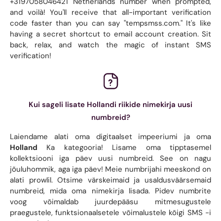
+3197058046421 Netherlands number when prompted,
and voilà! You'll receive that all-important verification
code faster than you can say "tempsmss.com." It's like
having a secret shortcut to email account creation. Sit
back, relax, and watch the magic of instant SMS
verification!
Kui sageli lisate Hollandi riikide nimekirja uusi
numbreid?
Laiendame alati oma digitaalset impeeriumi ja oma
Holland
Ka kategooria! Lisame oma tipptasemel
kollektsiooni iga päev uusi numbreid. See on nagu
jõuluhommik, aga iga päev! Meie numbrijahi meeskond on
alati prowlil. Otsime värskeimaid ja usaldusväärsemaid
numbreid, mida oma nimekirja lisada. Pidev numbrite
voog võimaldab juurdepääsu mitmesugustele
praegustele, funktsionaalsetele võimalustele kõigi SMS -i