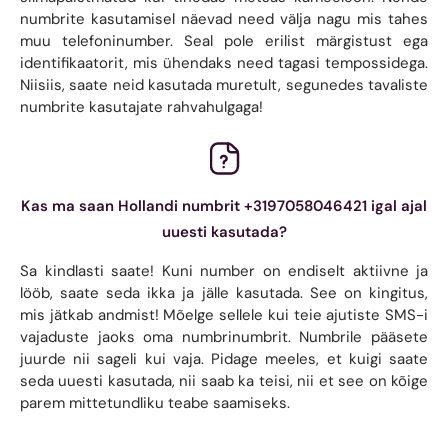
numbrite kasutamisel näevad need välja nagu mis tahes
muu telefoninumber. Seal pole erilist märgistust ega
identifikaatorit, mis ühendaks need tagasi tempossidega.
Niisiis, saate neid kasutada muretult, segunedes tavaliste
numbrite kasutajate rahvahulgaga!
Kas ma saan Hollandi numbrit +3197058046421 igal ajal
uuesti kasutada?
Sa kindlasti saate! Kuni number on endiselt aktiivne ja
lööb, saate seda ikka ja jälle kasutada. See on kingitus,
mis jätkab andmist! Mõelge sellele kui teie ajutiste SMS-i
vajaduste jaoks oma numbrinumbrit. Numbrile pääsete
juurde nii sageli kui vaja. Pidage meeles, et kuigi saate
seda uuesti kasutada, nii saab ka teisi, nii et see on kõige
parem mittetundliku teabe saamiseks.