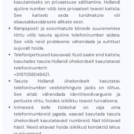
kasutamiseks on privaatsuse säilitamine. Hollandi
ajutine number võib teie privaatset teavet kaitsta.
See kaitseb seda tundmatute või
ebausaldusväärsete allikate eest.
Rämpsposti ja soovimatute kõnede suurenemise
tõttu võib tasuta ajutine telefoninumber aidata.
See võib neid probleeme vähendada ja suhtlust
sujuvalt hoida.
Telefonipettused kasvavad. Kuid saate end kaitsta,
kasutades tasuta Hollandi ühekordselt kasutatavat
telefoninumbrit:
+3197058046421.
Tasuta Hollandi ühekordselt kasutatav
telefoninumber veebitehingute jaoks on tõhus.
See aitab vähendada identiteedivarguste ja
pettuste ohtu, hoides isiklikku teavet turvalisena.
Inimesed, kelle töökohal on vaja oma
telefoninumbreid jagada, saavad kasutada tasuta
ühekordselt kasutatavaid numbreid. Nad töötavad
hästi. Need aitavad hoida isiklikud kontaktid lahus
ja privaatsed.