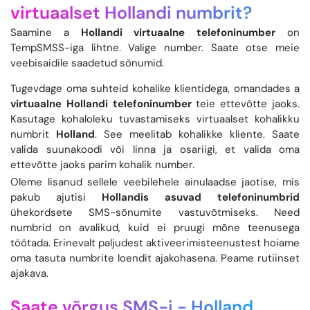
virtuaalset Hollandi numbrit?
Saamine a
Hollandi virtuaalne telefoninumber
on
TempSMSS-iga lihtne. Valige number. Saate otse meie
veebisaidile saadetud sõnumid.
Tugevdage oma suhteid kohalike klientidega, omandades a
virtuaalne Hollandi telefoninumber
teie ettevõtte jaoks.
Kasutage kohaloleku tuvastamiseks virtuaalset kohalikku
numbrit
Holland
. See meelitab kohalikke kliente. Saate
valida suunakoodi või linna ja osariigi, et valida oma
ettevõtte jaoks parim kohalik number.
Oleme lisanud sellele veebilehele ainulaadse jaotise, mis
pakub ajutisi
Hollandis asuvad telefoninumbrid
ühekordsete SMS-sõnumite vastuvõtmiseks. Need
numbrid on avalikud, kuid ei pruugi mõne teenusega
töötada. Erinevalt paljudest aktiveerimisteenustest hoiame
oma tasuta numbrite loendit ajakohasena. Peame rutiinset
ajakava.
Saate võrgus SMS-i -
Holland