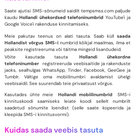
Saate ajutisi SMS-sõnumeid saidilt tempsmss.com paljude
kaudu
Hollandi ühekordsed telefoninumbrid
YouTube'i ja
Google Voice'i rakenduse kinnitamiseks.
Meie pakutav teenus on alati tasuta. Saab küll
saada
Hollandist võrgus SMS-i
numbrid kõikjal maailmas, ilma et
peaksite registreeruma või täitma mingeid lisanõudeid.
Võite kasutada tasuta
Hollandi ühekordne
telefoninumber
registreeruda veebisaitide ja rakenduste
jaoks, sealhulgas WhatsApp, Tinder, Facebook, GeeGee ja
Tumblr. Vältige oma mobiilinumbri avaldamist ühelgi
veebisaidil. See suurendab teie privaatsust võrgus.
Kasutades ühte meie
Hollandi mobiilinumbrid
SMS-i
kinnituskoodi saamiseks leiate koodi sellelt numbrilt
saadetud sõnumite loendist (selle saate kopeerida ja
kleepida SMS-i kinnitusvormi).
Kuidas saada veebis tasuta