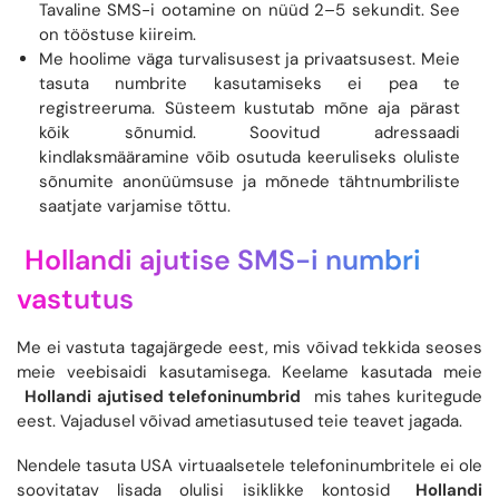
Tavaline SMS-i ootamine on nüüd 2–5 sekundit. See
on tööstuse kiireim.
Me hoolime väga turvalisusest ja privaatsusest. Meie
tasuta numbrite kasutamiseks ei pea te
registreeruma. Süsteem kustutab mõne aja pärast
kõik sõnumid. Soovitud adressaadi
kindlaksmääramine võib osutuda keeruliseks oluliste
sõnumite anonüümsuse ja mõnede tähtnumbriliste
saatjate varjamise tõttu.
Hollandi ajutise SMS-i numbri
vastutus
Me ei vastuta tagajärgede eest, mis võivad tekkida seoses
meie veebisaidi kasutamisega. Keelame kasutada meie
Hollandi ajutised telefoninumbrid
mis tahes kuritegude
eest. Vajadusel võivad ametiasutused teie teavet jagada.
Nendele tasuta USA virtuaalsetele telefoninumbritele ei ole
soovitatav lisada olulisi isiklikke kontosid
Hollandi