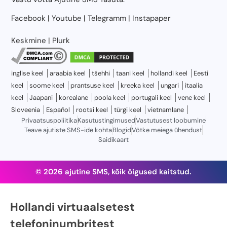
Facebook
|
Youtube
|
Telegramm
|
Instapaper
Keskmine
|
Plurk
inglise keel
araabia keel
tšehhi
taani keel
hollandi keel
Eesti
keel
soome keel
prantsuse keel
kreeka keel
ungari
itaalia
keel
Jaapani
korealane
poola keel
portugali keel
vene keel
Sloveenia
Español
rootsi keel
türgi keel
vietnamlane
Privaatsuspoliitika
Kasutustingimused
Vastutusest loobumine
Teave ajutiste SMS-ide kohta
Blogid
Võtke meiega ühendust
Saidikaart
© 2026 ajutine SMS, kõik õigused kaitstud.
Hollandi virtuaalsetest
telefoninumbritest