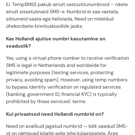
Ei. TempSMSS pakub ainult vastuvõtunumbreid – näete
ainult sissetulevaid SMS-e. Numbrid ei saa vastata,
sõnumeid saata ega helistada. Need on mõeldud
ühekordsete kinnituskoodide jaoks.
Kas Hollandi ajutise numbri kasutamine on
seaduslik?
Yes, using a virtual phone number to receive verification
SMS is legal in Netherlands and worldwide for
legitimate purposes (testing services, protecting
privacy, avoiding spam). However, using temp numbers
to bypass identity verification on regulated services
(banking, government ID, financial KYC) is typically
prohibited by those services\' terms.
Kui privaatsed need Hollandi numbrid on?
Need on avalikud jagatud numbrid — kõik saadud SMS-
id on nähtavad kõigile selle lehe külastajatele. Ärge