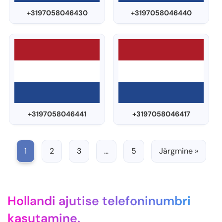
+3197058046430
+3197058046440
+3197058046441
+3197058046417
1
2
3
…
5
Järgmine »
Hollandi ajutise telefoninumbri
kasutamine.