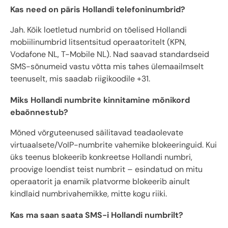
Kas need on päris Hollandi telefoninumbrid?
Jah. Kõik loetletud numbrid on tõelised Hollandi
mobiilinumbrid litsentsitud operaatoritelt (KPN,
Vodafone NL, T-Mobile NL). Nad saavad standardseid
SMS-sõnumeid vastu võtta mis tahes ülemaailmselt
teenuselt, mis saadab riigikoodile +31.
Miks Hollandi numbrite kinnitamine mõnikord
ebaõnnestub?
Mõned võrguteenused säilitavad teadaolevate
virtuaalsete/VoIP-numbrite vahemike blokeeringuid. Kui
üks teenus blokeerib konkreetse Hollandi numbri,
proovige loendist teist numbrit – esindatud on mitu
operaatorit ja enamik platvorme blokeerib ainult
kindlaid numbrivahemikke, mitte kogu riiki.
Kas ma saan saata SMS-i Hollandi numbrilt?