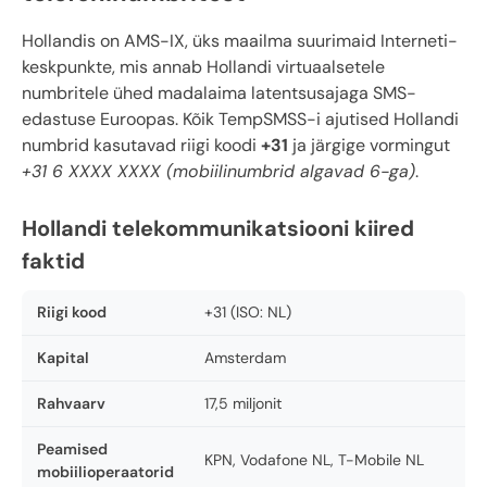
Hollandis on AMS-IX, üks maailma suurimaid Interneti-
keskpunkte, mis annab Hollandi virtuaalsetele
numbritele ühed madalaima latentsusajaga SMS-
edastuse Euroopas. Kõik TempSMSS-i ajutised Hollandi
numbrid kasutavad riigi koodi
+31
ja järgige vormingut
+31 6 XXXX XXXX (mobiilinumbrid algavad 6-ga)
.
Hollandi telekommunikatsiooni kiired
faktid
Riigi kood
+31 (ISO: NL)
Kapital
Amsterdam
Rahvaarv
17,5 miljonit
Peamised
KPN, Vodafone NL, T-Mobile NL
mobiilioperaatorid