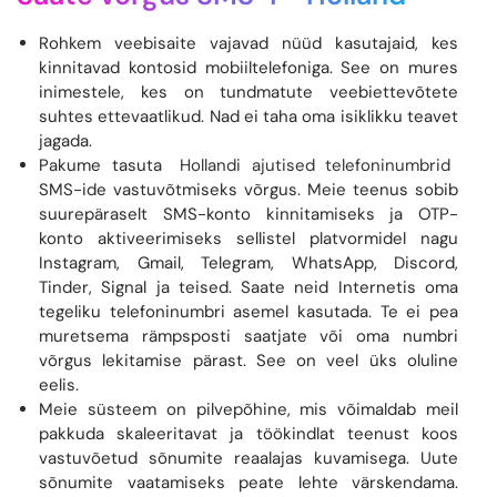
Rohkem veebisaite vajavad nüüd kasutajaid, kes
kinnitavad kontosid mobiiltelefoniga. See on mures
inimestele, kes on tundmatute veebiettevõtete
suhtes ettevaatlikud. Nad ei taha oma isiklikku teavet
jagada.
Pakume tasuta
Hollandi ajutised telefoninumbrid
SMS-ide vastuvõtmiseks võrgus. Meie teenus sobib
suurepäraselt SMS-konto kinnitamiseks ja OTP-
konto aktiveerimiseks sellistel platvormidel nagu
Instagram, Gmail, Telegram, WhatsApp, Discord,
Tinder, Signal ja teised. Saate neid Internetis oma
tegeliku telefoninumbri asemel kasutada. Te ei pea
muretsema rämpsposti saatjate või oma numbri
võrgus lekitamise pärast. See on veel üks oluline
eelis.
Meie süsteem on pilvepõhine, mis võimaldab meil
pakkuda skaleeritavat ja töökindlat teenust koos
vastuvõetud sõnumite reaalajas kuvamisega. Uute
sõnumite vaatamiseks peate lehte värskendama.