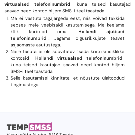
virtuaalsed telefoninumbrid
kuna teised kasutajad
saavad need kontod hiljem SMS-i teel taastada.
Me ei vastuta tagajärgede eest, mis võivad tekkida
seoses meie veebisaidi kasutamisega. Me keelame
kõik kuriteod oma
Hollandi ajutised
telefoninumbrid
. Jagame õigusrikkujate teavet
asjaomaste asutustega.
Neile tasuta ei ole soovitatav lisada kriitilisi isiklikke
kontosid
Hollandi virtuaalsed telefoninumbrid
kuna teised kasutajad saavad need kontod hiljem
SMS-i teel taastada.
Selle kasutamisel kinnitate, et nõustute ülaltoodud
tingimustega.
Vastu võtta
Ajutine SMS
Tasuta.