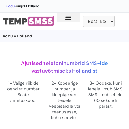
Kodu
›
Riigid
›
Holland
Kodu
» Holland
Ajutised telefoninumbrid SMS-ide
vastuvõtmiseks Hollandist
1- Valige riikide
2- Kopeerige
3- Oodake, kuni
loendist number.
number ja
lehele ilmub SMS.
Saate
kleepige see
SMS ilmub lehele
kinnituskoodi.
teisele
60 sekundi
veebisaidile või
pärast.
teenusesse,
kuhu soovite.