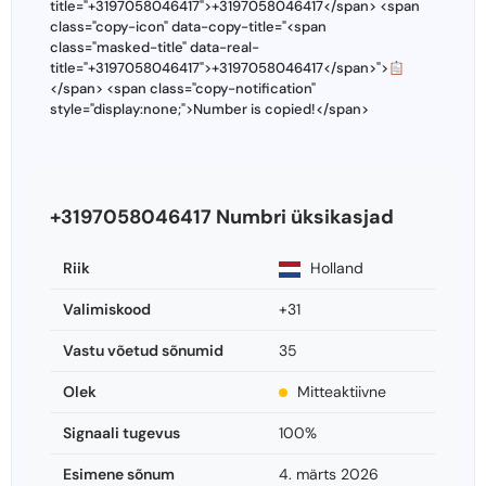
title="+3197058046417">+3197058046417</span> <span
class="copy-icon" data-copy-title="<span
class="masked-title" data-real-
title="+3197058046417">+3197058046417</span>">
</span> <span class="copy-notification"
style="display:none;">Number is copied!</span>
+3197058046417 Numbri üksikasjad
Riik
Holland
Valimiskood
+31
Vastu võetud sõnumid
35
Olek
Mitteaktiivne
Signaali tugevus
100%
Esimene sõnum
4. märts 2026