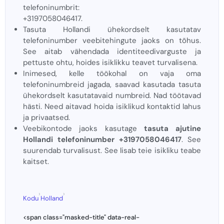
telefoninumbrit:
+3197058046417.
Tasuta Hollandi ühekordselt kasutatav
telefoninumber veebitehingute jaoks on tõhus.
See aitab vähendada identiteedivarguste ja
pettuste ohtu, hoides isiklikku teavet turvalisena.
Inimesed, kelle töökohal on vaja oma
telefoninumbreid jagada, saavad kasutada tasuta
ühekordselt kasutatavaid numbreid. Nad töötavad
hästi. Need aitavad hoida isiklikud kontaktid lahus
ja privaatsed.
Veebikontode jaoks kasutage
tasuta ajutine
Hollandi telefoninumber +3197058046417
. See
suurendab turvalisust. See lisab teie isikliku teabe
kaitset.
›
›
Kodu
Holland
<span class="masked-title" data-real-