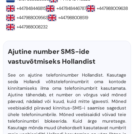
+447848446815
+447848446787
+447988009638
+447988009563
+447988008519
+447988008232
Ajutine number SMS-ide
vastuvõtmiseks Hollandist
See on ajutine telefoninumber Hollandist. Kasutage
seda Hollandi võltstelefoninumbrit oma kontode
kinnitamiseks ilma oma telefoninumbrit kasutamata.
Ajutine tähendab, et number on võrgus vaid mõned
päevad, nädalad või kuud, kuid mitte igavesti. Mõned
veebisaidid piiravad kinnitus-SMS-i saamise sagedust
ühele telefoninumbrile. Mõned veebisaidid võivad teie
telefoninumbri blokeerida. Kuid ärge muretsege.
Kasutage mõnda muud ühekordselt kasutatavat numbrit