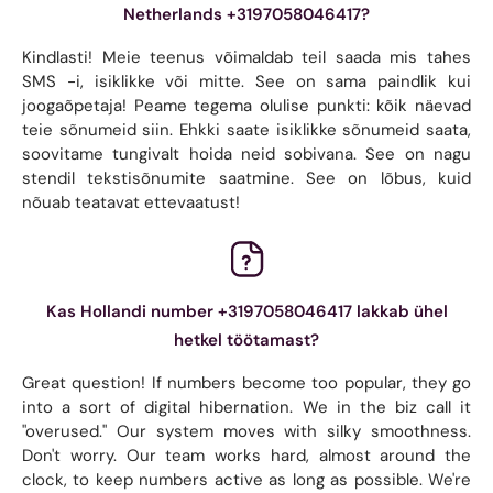
Netherlands +3197058046417?
Kindlasti! Meie teenus võimaldab teil saada mis tahes
SMS -i, isiklikke või mitte. See on sama paindlik kui
joogaõpetaja! Peame tegema olulise punkti: kõik näevad
teie sõnumeid siin. Ehkki saate isiklikke sõnumeid saata,
soovitame tungivalt hoida neid sobivana. See on nagu
stendil tekstisõnumite saatmine. See on lõbus, kuid
nõuab teatavat ettevaatust!
Kas Hollandi number +3197058046417 lakkab ühel
hetkel töötamast?
Great question! If numbers become too popular, they go
into a sort of digital hibernation. We in the biz call it
"overused." Our system moves with silky smoothness.
Don't worry. Our team works hard, almost around the
clock, to keep numbers active as long as possible. We're