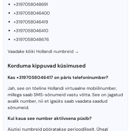
+3197058048691
+3197058046400
+3197058046419
+3197058046410
+3197058048676
Vaadake kõiki Hollandi numbreid →
Korduma kippuvad küsimused
Kas +3197058046417 on päris telefoninumber?
Jah, see on tõeline Hollandi virtuaalne mobiilinumber,
millega saab SMS-sõnumeid vastu võtta. See on jagatud
avalik number, nii et igaüks saab vaadata saadud
sõnumeid.
Kui kaua see number aktiivsena püsib?
Ajutisi numbreid pööratakse perioodiliselt. Ühegi