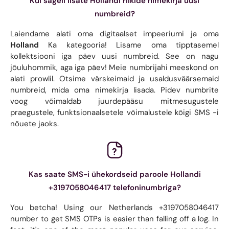
Kui sageli lisate Hollandi riikide nimekirja uusi
numbreid?
Laiendame alati oma digitaalset impeeriumi ja oma
Holland
Ka kategooria! Lisame oma tipptasemel
kollektsiooni iga päev uusi numbreid. See on nagu
jõuluhommik, aga iga päev! Meie numbrijahi meeskond on
alati prowlil. Otsime värskeimaid ja usaldusväärsemaid
numbreid, mida oma nimekirja lisada. Pidev numbrite
voog võimaldab juurdepääsu mitmesugustele
praegustele, funktsionaalsetele võimalustele kõigi SMS -i
nõuete jaoks.
Kas saate SMS-i ühekordseid paroole Hollandi
+3197058046417 telefoninumbriga?
You betcha! Using our Netherlands +3197058046417
number to get SMS OTPs is easier than falling off a log. In