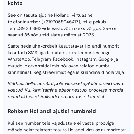
kohta
See on tasuta ajutine Hollandi virtuaalne
telefoninumber (+3197058046417), mille pakub
TempSMSS SMS-ide vastuvõtmiseks võrgus. See on
saanud
35
sõnumid alates märtsist 2026.
Saate seda ühekordselt kasutatavat Hollandi numbrit
kasutada SMS-iga kinnitamiseks teenustes nagu
WhatsApp, Telegram, Facebook, Instagram, Google ja
muudel platvormidel mis nõuavad telefoninumbri
kinnitamist. Registreerimist ega isikuandmeid pole vaja.
Märkus. Sellel numbril pole viimasel ajal sõnumeid vastu
võetud. Kui kinnitamine ebaõnnestub, proovige mõnda
muud aktiivset Hollandi numbrit meie loendist.
Rohkem Hollandi ajutisi numbreid
Kui see number teie vajadustele ei vasta, proovige
mõnda neist teistest tasuta Hollandi virtuaalnumbritest: