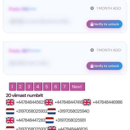
1 MONTH AGO
From: FAC•••••
<#• 15••• •• •••• •••••• •••• ••• ••••••
Verify to unlock
1 MONTH AGO
From: 467••••••••
Yo•• Ti•••• •••• •• ••••••
Verify to unlock
1
2
3
4
5
6
7
Next
20 viimast numbrit
+447848445621
+447848447418
+447848446986
+3197058025932
+3197058025940
+447848447283
+3197058025931
+3197058025930
+447848446826