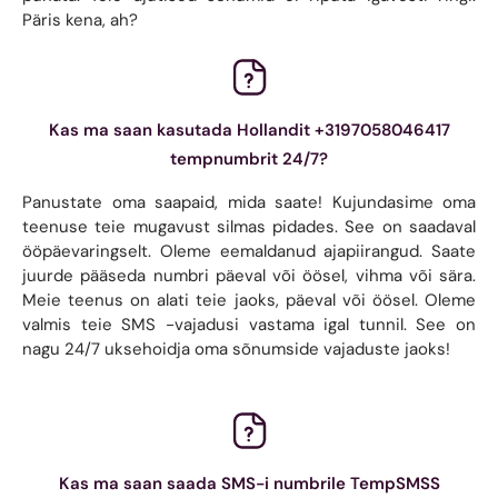
Päris kena, ah?
Kas ma saan kasutada Hollandit +3197058046417
tempnumbrit 24/7?
Panustate oma saapaid, mida saate! Kujundasime oma
teenuse teie mugavust silmas pidades. See on saadaval
ööpäevaringselt. Oleme eemaldanud ajapiirangud. Saate
juurde pääseda numbri päeval või öösel, vihma või sära.
Meie teenus on alati teie jaoks, päeval või öösel. Oleme
valmis teie SMS -vajadusi vastama igal tunnil. See on
nagu 24/7 uksehoidja oma sõnumside vajaduste jaoks!
Kas ma saan saada SMS-i numbrile TempSMSS