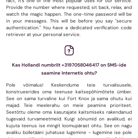
fact, it's one of the most popular uses for our service.
Provide the number where requested, sit back, relax, and
watch the magic happen. The one-time password will be
in your messages. This will be before you say "secure
authentication." You have a dedicated verification code
retriever at your personal service.
Kas Hollandi numbrilt +3197058046417 on SMS-ide
saamine Internetis ohtu?
Pole võimalus! Keskendume teie turvalisusele,
konstrueerides oma teenuse kaitsepõhimõtete ümber.
See on sama turvaline kui Fort Knox ja sama ohutu kui
majad. Teie meelerahu on meie peamine prioriteet.
Seetõttu oleme oma kasutajate kaitsmiseks rakendanud
tugevaid turvameetmeid. Kuigi sõnumid on avalikud, ei
kujuta teenus ise mingit loomupärast ohtu. See on nagu
avaliku bülletääni juhatuse lugemine - lugemine ise pole