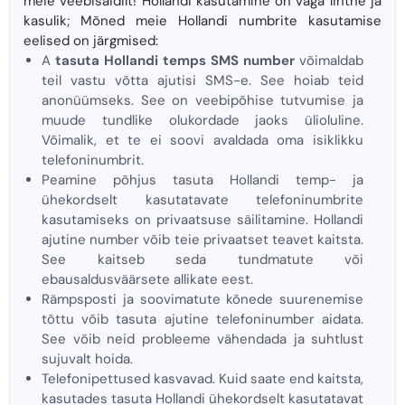
meie veebisaidilt! Hollandi kasutamine on väga lihtne ja
kasulik; Mõned meie Hollandi numbrite kasutamise
eelised on järgmised:
A
tasuta Hollandi temps SMS number
võimaldab
teil vastu võtta ajutisi SMS-e. See hoiab teid
anonüümseks. See on veebipõhise tutvumise ja
muude tundlike olukordade jaoks ülioluline.
Võimalik, et te ei soovi avaldada oma isiklikku
telefoninumbrit.
Peamine põhjus tasuta Hollandi temp- ja
ühekordselt kasutatavate telefoninumbrite
kasutamiseks on privaatsuse säilitamine. Hollandi
ajutine number võib teie privaatset teavet kaitsta.
See kaitseb seda tundmatute või
ebausaldusväärsete allikate eest.
Rämpsposti ja soovimatute kõnede suurenemise
tõttu võib tasuta ajutine telefoninumber aidata.
See võib neid probleeme vähendada ja suhtlust
sujuvalt hoida.
Telefonipettused kasvavad. Kuid saate end kaitsta,
kasutades tasuta Hollandi ühekordselt kasutatavat