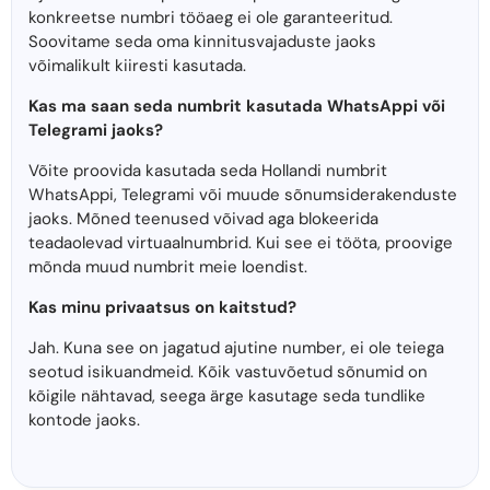
konkreetse numbri tööaeg ei ole garanteeritud.
Soovitame seda oma kinnitusvajaduste jaoks
võimalikult kiiresti kasutada.
Kas ma saan seda numbrit kasutada WhatsAppi või
Telegrami jaoks?
Võite proovida kasutada seda Hollandi numbrit
WhatsAppi, Telegrami või muude sõnumsiderakenduste
jaoks. Mõned teenused võivad aga blokeerida
teadaolevad virtuaalnumbrid. Kui see ei tööta, proovige
mõnda muud numbrit meie loendist.
Kas minu privaatsus on kaitstud?
Jah. Kuna see on jagatud ajutine number, ei ole teiega
seotud isikuandmeid. Kõik vastuvõetud sõnumid on
kõigile nähtavad, seega ärge kasutage seda tundlike
kontode jaoks.