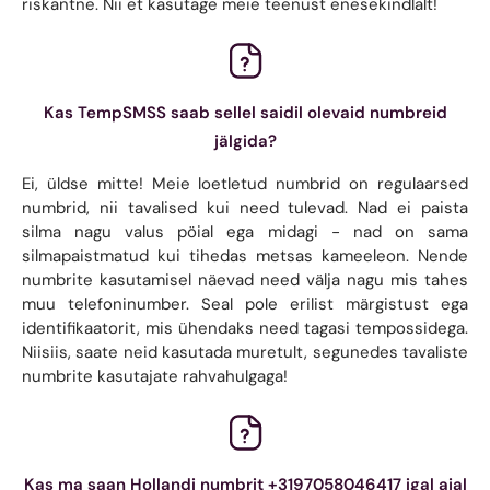
riskantne. Nii et kasutage meie teenust enesekindlalt!
Kas TempSMSS saab sellel saidil olevaid numbreid
jälgida?
Ei, üldse mitte! Meie loetletud numbrid on regulaarsed
numbrid, nii tavalised kui need tulevad. Nad ei paista
silma nagu valus pöial ega midagi - nad on sama
silmapaistmatud kui tihedas metsas kameeleon. Nende
numbrite kasutamisel näevad need välja nagu mis tahes
muu telefoninumber. Seal pole erilist märgistust ega
identifikaatorit, mis ühendaks need tagasi tempossidega.
Niisiis, saate neid kasutada muretult, segunedes tavaliste
numbrite kasutajate rahvahulgaga!
Kas ma saan Hollandi numbrit +3197058046417 igal ajal