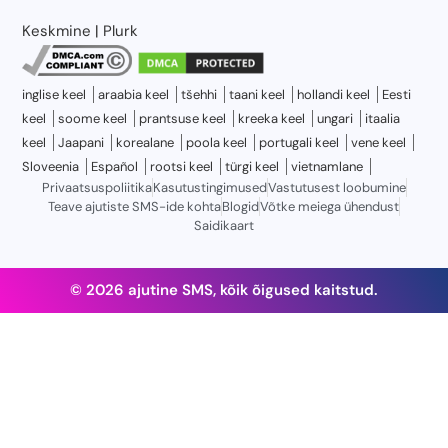
Keskmine
|
Plurk
inglise keel
araabia keel
tšehhi
taani keel
hollandi keel
Eesti
keel
soome keel
prantsuse keel
kreeka keel
ungari
itaalia
keel
Jaapani
korealane
poola keel
portugali keel
vene keel
Sloveenia
Español
rootsi keel
türgi keel
vietnamlane
Privaatsuspoliitika
Kasutustingimused
Vastutusest loobumine
Teave ajutiste SMS-ide kohta
Blogid
Võtke meiega ühendust
Saidikaart
© 2026 ajutine SMS, kõik õigused kaitstud.