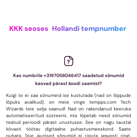
KKK seoses
Hollandi tempnumber
Kas numbrile +3197058046417 saadetud sõnumid
kaovad pärast koodi saamist?
Kuigi te ei saa sõnumeid ise kustutada (nad on lõppude
lõpuks avalikud), on meie vinge tempps.com Tech
Wizards teie selja saanud! Nad on rakendanud keeruka
automatiseeritud süsteemi, mis lõpetab need sõnumid
teatud perioodi pärast unustusse. See on nagu taustal
kõvasti töötav digitaalne puhastusmeeskond. Saate
puhata. Teie ajutised sõnumid ei riputa igavesti ringi.