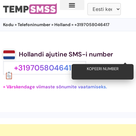
Kodu
»
Telefoninumber
»
Holland
» +3197058046417
Hollandi ajutine SMS-i number
+3197058046417
KOPEERI NUMBER
» Värskendage viimaste sõnumite vaatamiseks.