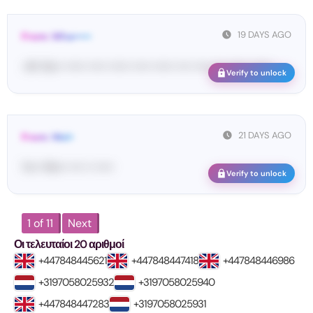
19 DAYS AGO
From: Wha•••••
<#• De•• •••••• ••••• •••••• ••••• •••••• •••• ••••• ••• •••••• ••••••
Verify to unlock
21 DAYS AGO
From: Wol•
Yo•• Wo•• •••• •• •••••
Verify to unlock
1 of 11
Next
Οι τελευταίοι 20 αριθμοί
+447848445621
+447848447418
+447848446986
+3197058025932
+3197058025940
+447848447283
+3197058025931