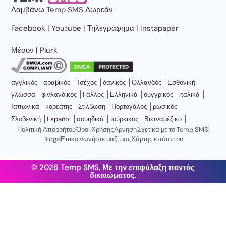
Λαμβάνω
Temp SMS
Δωρεάν.
Facebook
|
Youtube
|
Τηλεγράφημα
|
Instapaper
Μέσον
|
Plurk
αγγλικός
αραβικός
Τσέχος
δανικός
Ολλανδός
Εσθονική
γλώσσα
φινλανδικός
Γάλλος
Ελληνικά
ουγγρικός
ιταλικά
Ιαπωνικά
κορεάτης
Στίλβωση
Πορτογάλος
ρωσικός
Σλοβενική
Español
σουηδικά
τούρκικος
Βιετναμέζικο
Πολιτική Απορρήτου
Όροι Χρήσης
Αρνηση
Σχετικά με το Temp SMS
Blogs
Επικοινωνήστε μαζί μας
Χάρτης ιστότοπου
© 2026 Temp SMS, Με την επιφύλαξη παντός
δικαιώματος.