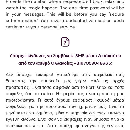
Provide the number where requested, sit back, relax, and
watch the magic happen. The one-time password will be
in your messages. This will be before you say "secure
authentication." You have a dedicated verification code
retriever at your personal service.
Υπάρχει κίνδυνος να λαμβάνετε SMS μέσω Διαδικτύου
από τον αριθμό Ολλανδίας +3197058048665;
Δεν υπάρχει ευκαιρία! Εστιάζουμε στην ασφάλειά σας,
δομώντας την υπηρεσία μας γύρω από τις αρχές
προστασίας. Είναι τόσο ασφαλές όσο το Fort Knox και τόσο
ασφαλές όσο τα σπίτια. Η ηρεμία σας είναι η πρώτη μας
προτεραιότητα. Γι' αυτό έχουμε εφαρμόσει ισχυρά μέτρα
ασφαλείας για την προστασία των χρηστών μας. Ενώ τα
μηνύματα είναι δημόσια, η ίδια η υπηρεσία δεν ενέχει κανένα
εγγενή κίνδυνο. Είναι σαν να διαβάζεις έναν δημόσιο πίνακα
ανακοινώσεων – η ίδια η πράξη της ανάγνωσης δεν είναι