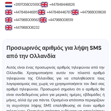
+3197058025930
+447848446826
+447848446815
+447848446787
+447988009638
+447988009563
+447988008519
+447988008232
Προσωρινός αριθμός για λήψη SMS
από την Ολλανδία
Αυτός είναι ένας προσωρινός αριθμός τηλεφώνου από την
Ολλανδία. Χρησιμοποιήστε αυτόν τον πλαστό αριθμό
τηλεφώνου της Ολλανδίας για να επαληθεύσετε τους
λογαριασμούς σας χωρίς να χρησιμοποιήσετε τον δικό σας
αριθμό τηλεφώνου. Προσωρινό σημαίνει ότι ο αριθμός θα
είναι συνδεδεμένος μόνο για μερικές ημέρες, εβδομάδες ή
μήνες, αλλά όχι για πάντα. Ορισμένοι ιστότοποι περιορίζουν
τη συχνότητα λήψης SMS επαλήθευσης σε έναν αριθμό