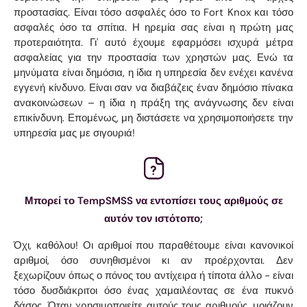
προστασίας. Είναι τόσο ασφαλές όσο το Fort Knox και τόσο
ασφαλές όσο τα σπίτια. Η ηρεμία σας είναι η πρώτη μας
προτεραιότητα. Γι' αυτό έχουμε εφαρμόσει ισχυρά μέτρα
ασφαλείας για την προστασία των χρηστών μας. Ενώ τα
μηνύματα είναι δημόσια, η ίδια η υπηρεσία δεν ενέχει κανένα
εγγενή κίνδυνο. Είναι σαν να διαβάζεις έναν δημόσιο πίνακα
ανακοινώσεων – η ίδια η πράξη της ανάγνωσης δεν είναι
επικίνδυνη. Επομένως, μη διστάσετε να χρησιμοποιήσετε την
υπηρεσία μας με σιγουριά!
Μπορεί το TempSMSS να εντοπίσει τους αριθμούς σε
αυτόν τον ιστότοπο;
Όχι, καθόλου! Οι αριθμοί που παραθέτουμε είναι κανονικοί
αριθμοί, όσο συνηθισμένοι κι αν προέρχονται. Δεν
ξεχωρίζουν όπως ο πόνος του αντίχειρα ή τίποτα άλλο - είναι
τόσο δυσδιάκριτοι όσο ένας χαμαιλέοντας σε ένα πυκνό
δάσος. Όταν χρησιμοποιείτε αυτούς τους αριθμούς, μοιάζουν