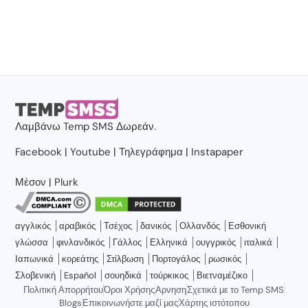
Λαμβάνω
Temp SMS
Δωρεάν.
Facebook
|
Youtube
|
Τηλεγράφημα
|
Instapaper
Μέσον
|
Plurk
αγγλικός
αραβικός
Τσέχος
δανικός
Ολλανδός
Εσθονική
γλώσσα
φινλανδικός
Γάλλος
Ελληνικά
ουγγρικός
ιταλικά
Ιαπωνικά
κορεάτης
Στίλβωση
Πορτογάλος
ρωσικός
Σλοβενική
Español
σουηδικά
τούρκικος
Βιετναμέζικο
Πολιτική Απορρήτου
Όροι Χρήσης
Αρνηση
Σχετικά με το Temp SMS
Blogs
Επικοινωνήστε μαζί μας
Χάρτης ιστότοπου