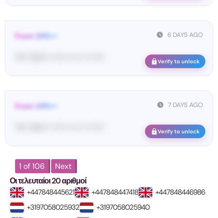
6 DAYS AGO
From: OPE•••
Yo•• Op•••• •••••• •••• ••• ••••••
Verify to unlock
7 DAYS AGO
From: OPE•••
Yo•• Op•••• •••••• •••• ••• ••••••
Verify to unlock
1 of 106
Next
Οι τελευταίοι 20 αριθμοί
+447848445621
+447848447418
+447848446986
+3197058025932
+3197058025940