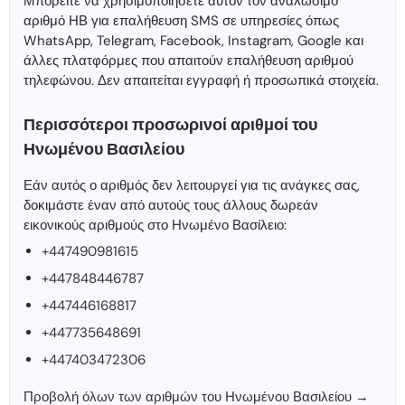
Μπορείτε να χρησιμοποιήσετε αυτόν τον αναλώσιμο
αριθμό ΗΒ για επαλήθευση SMS σε υπηρεσίες όπως
WhatsApp, Telegram, Facebook, Instagram, Google και
άλλες πλατφόρμες που απαιτούν επαλήθευση αριθμού
τηλεφώνου. Δεν απαιτείται εγγραφή ή προσωπικά στοιχεία.
Περισσότεροι προσωρινοί αριθμοί του
Ηνωμένου Βασιλείου
Εάν αυτός ο αριθμός δεν λειτουργεί για τις ανάγκες σας,
δοκιμάστε έναν από αυτούς τους άλλους δωρεάν
εικονικούς αριθμούς στο Ηνωμένο Βασίλειο:
+447490981615
+447848446787
+447446168817
+447735648691
+447403472306
Προβολή όλων των αριθμών του Ηνωμένου Βασιλείου →