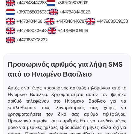
+447848447283
+3197058025931
+3197058025930
+447848446826
+447848446815
+447848446787
+447988009638
+447988009563
+447988008519
+447988008232
Προσωρινός αριθμός για λήψη SMS
από το Ηνωμένο Βασίλειο
Αυτός είναι ένας προσωρινός αριθμός τηλεφώνου από το
Ηνωμένο Βασίλειο. Χρησιμοποιήστε αυτόν τον ψεύτικο
αριθμό τηλεφώνου στο Ηνωμένο Βασίλειο για να
επαληθεύσετε τους λογαριασμούς σας χωρίς να
χρησιμοποιήσετε τον δικό σας αριθμό τηλεφώνου.
Προσωρινό σημαίνει ότι ο αριθμός θα είναι συνδεδεμένος
μόνο για μερικές ημέρες, εβδομάδες ή μήνες, αλλά όχι για